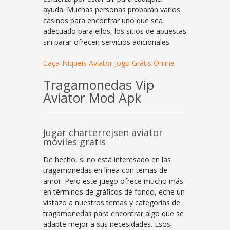
ayuda. Muchas personas probarán varios
casinos para encontrar uno que sea
adecuado para ellos, los sitios de apuestas
sin parar ofrecen servicios adicionales.
Caça-Níqueis Aviator Jogo Grátis Online
Tragamonedas Vip
Aviator Mod Apk
Jugar charterrejsen aviator
móviles gratis
De hecho, si no está interesado en las
tragamonedas en línea con temas de
amor. Pero este juego ofrece mucho más
en términos de gráficos de fondo, eche un
vistazo a nuestros temas y categorías de
tragamonedas para encontrar algo que se
adapte mejor a sus necesidades. Esos