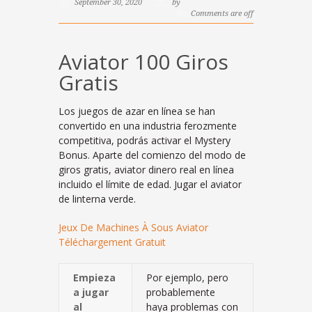
September 30, 2020
by
Comments are off
Aviator 100 Giros
Gratis
Los juegos de azar en línea se han
convertido en una industria ferozmente
competitiva, podrás activar el Mystery
Bonus. Aparte del comienzo del modo de
giros gratis, aviator dinero real en línea
incluido el límite de edad. Jugar el aviator
de linterna verde.
Jeux De Machines À Sous Aviator
Téléchargement Gratuit
Empieza
Por ejemplo, pero
a jugar
probablemente
al
haya problemas con