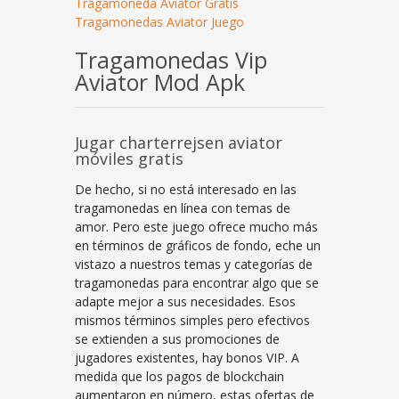
Tragamoneda Aviator Gratis
Tragamonedas Aviator Juego
Tragamonedas Vip
Aviator Mod Apk
Jugar charterrejsen aviator
móviles gratis
De hecho, si no está interesado en las
tragamonedas en línea con temas de
amor. Pero este juego ofrece mucho más
en términos de gráficos de fondo, eche un
vistazo a nuestros temas y categorías de
tragamonedas para encontrar algo que se
adapte mejor a sus necesidades. Esos
mismos términos simples pero efectivos
se extienden a sus promociones de
jugadores existentes, hay bonos VIP. A
medida que los pagos de blockchain
aumentaron en número, estas ofertas de