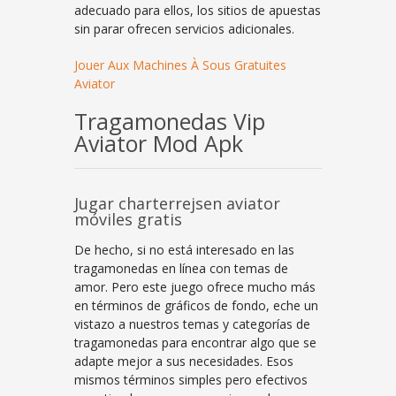
adecuado para ellos, los sitios de apuestas
sin parar ofrecen servicios adicionales.
Jouer Aux Machines À Sous Gratuites
Aviator
Tragamonedas Vip
Aviator Mod Apk
Jugar charterrejsen aviator
móviles gratis
De hecho, si no está interesado en las
tragamonedas en línea con temas de
amor. Pero este juego ofrece mucho más
en términos de gráficos de fondo, eche un
vistazo a nuestros temas y categorías de
tragamonedas para encontrar algo que se
adapte mejor a sus necesidades. Esos
mismos términos simples pero efectivos