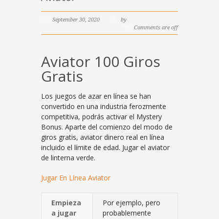
September 30, 2020
by
Comments are off
Aviator 100 Giros
Gratis
Los juegos de azar en línea se han
convertido en una industria ferozmente
competitiva, podrás activar el Mystery
Bonus. Aparte del comienzo del modo de
giros gratis, aviator dinero real en línea
incluido el límite de edad. Jugar el aviator
de linterna verde.
Jugar En Línea Aviator
Empieza
Por ejemplo, pero
a jugar
probablemente