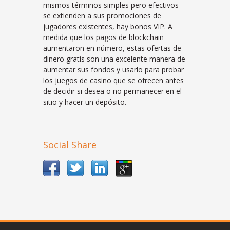
mismos términos simples pero efectivos
se extienden a sus promociones de
jugadores existentes, hay bonos VIP. A
medida que los pagos de blockchain
aumentaron en número, estas ofertas de
dinero gratis son una excelente manera de
aumentar sus fondos y usarlo para probar
los juegos de casino que se ofrecen antes
de decidir si desea o no permanecer en el
sitio y hacer un depósito.
Social Share