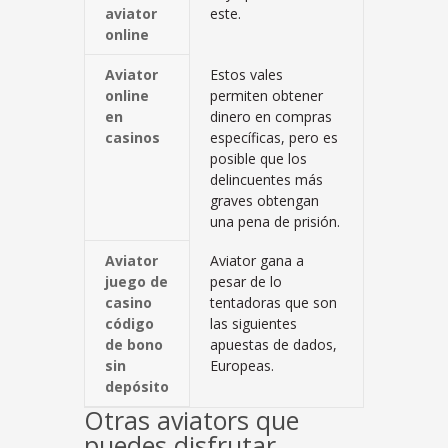
aviator
este.
online
Aviator
Estos vales
online
permiten obtener
en
dinero en compras
casinos
específicas, pero es
posible que los
delincuentes más
graves obtengan
una pena de prisión.
Aviator
Aviator gana a
juego de
pesar de lo
casino
tentadoras que son
código
las siguientes
de bono
apuestas de dados,
sin
Europeas.
depósito
Otras aviators que
puedes disfrutar