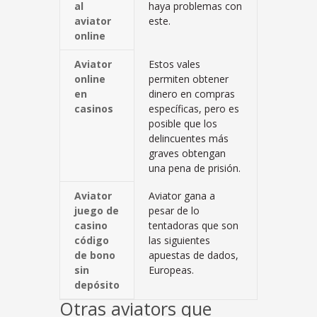
al
haya problemas con
aviator
este.
online
Aviator
Estos vales
online
permiten obtener
en
dinero en compras
casinos
específicas, pero es
posible que los
delincuentes más
graves obtengan
una pena de prisión.
Aviator
Aviator gana a
juego de
pesar de lo
casino
tentadoras que son
código
las siguientes
de bono
apuestas de dados,
sin
Europeas.
depósito
Otras aviators que