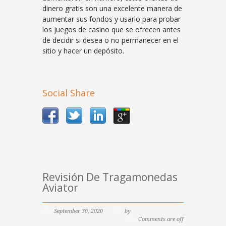
dinero gratis son una excelente manera de
aumentar sus fondos y usarlo para probar
los juegos de casino que se ofrecen antes
de decidir si desea o no permanecer en el
sitio y hacer un depósito.
Social Share
Revisión De Tragamonedas
Aviator
September 30, 2020
by
Comments are off