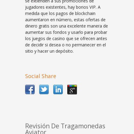
se extienden a sus promociones de
jugadores existentes, hay bonos VIP. A
medida que los pagos de blockchain
aumentaron en número, estas ofertas de
dinero gratis son una excelente manera de
aumentar sus fondos y usarlo para probar
los juegos de casino que se ofrecen antes
de decidir si desea o no permanecer en el
sitio y hacer un depósito.
Social Share
Revisión De Tragamonedas
Aviator