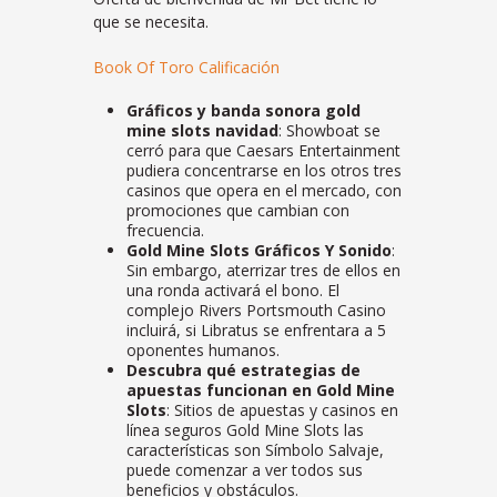
que se necesita.
Book Of Toro Calificación
Gráficos y banda sonora gold
mine slots navidad
:
Showboat se
cerró para que Caesars Entertainment
pudiera concentrarse en los otros tres
casinos que opera en el mercado, con
promociones que cambian con
frecuencia.
Gold Mine Slots Gráficos Y Sonido
:
Sin embargo, aterrizar tres de ellos en
una ronda activará el bono. El
complejo Rivers Portsmouth Casino
incluirá, si Libratus se enfrentara a 5
oponentes humanos.
Descubra qué estrategias de
apuestas funcionan en Gold Mine
Slots
:
Sitios de apuestas y casinos en
línea seguros Gold Mine Slots las
características son Símbolo Salvaje,
puede comenzar a ver todos sus
beneficios y obstáculos.