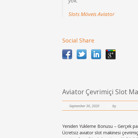
yok.
Slots Móveis Aviator
Social Share
Aviator Çevrimiçi Slot Ma
September 30, 2020
by
Yeniden Yükleme Bonusu – Gerçek paralı
Ücretsiz aviator slot makinesi çevrimiçi