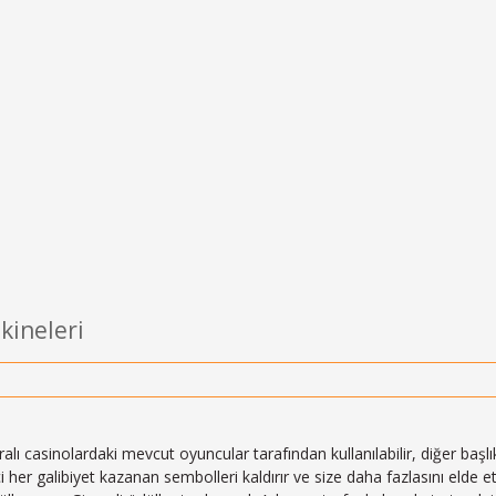
kineleri
 casinolardaki mevcut oyuncular tarafından kullanılabilir, diğer başl
 her galibiyet kazanan sembolleri kaldırır ve size daha fazlasını elde etm