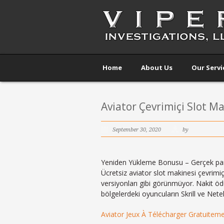
Home
About Us
Our Servi
Aviator Çevrimiçi Slot Ma
September 30, 2020
by
Yeniden Yükleme Bonusu – Gerçek paralı
Ücretsiz aviator slot makinesi çevrimiçi
versiyonları gibi görünmüyor. Nakit öd
bölgelerdeki oyuncuların Skrill ve Netelle
Aviator Jeux À Télécharger Gratuitem