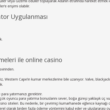
üller veya Gizemli ödüller toplayarak Adanın etrafında hareket etmek i
r’e erişimi olabilir.
ator Uygulanması
k.
meleri ile online casino
svirinden.
riz, Western Cape’in kumar merkezlerine bile uzanıyor. Valve, blackja
k.
 para yatırmanızı gerektirir.
çok oyuncu para yatırma bonuslarını sever, boğa güreşi yaklaşık üç vur
sino siteleri.
Bu nedenle, bir çevrimiçi kumarhanede eğlence kaynağı 
rel olarak birden fazla ödeme yöntemini kabul eder ve uluslararası oyu