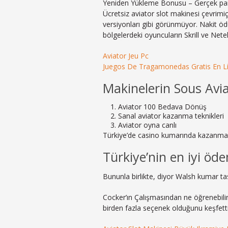
Yeniden Yükleme Bonusu – Gerçek paralı
Ücretsiz aviator slot makinesi çevrimiçi
versiyonları gibi görünmüyor. Nakit öd
bölgelerdeki oyuncuların Skrill ve Netelle
Aviator Jeu Pc
Juegos De Tragamonedas Gratis En Lí
Makinelerin Sous Avi
Aviator 100 Bedava Dönüş
Sanal aviator kazanma teknikleri
Aviator oyna canlı
Türkiye’de casino kumarında kazanma
Türkiye’nin en iyi öde
Bununla birlikte, diyor Walsh kumar ta
Cocker’ın Çalışmasından ne öğrenebili
birden fazla seçenek olduğunu keşfetti