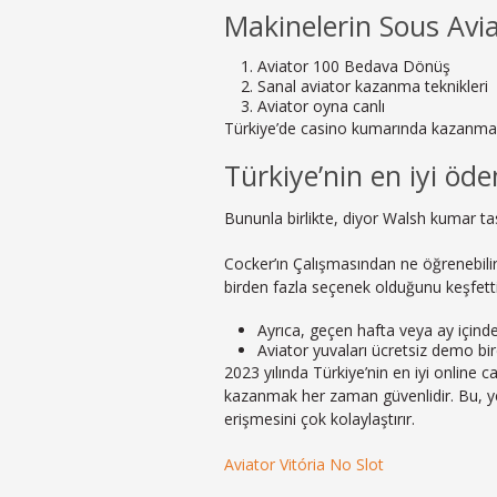
Makinelerin Sous Avi
Aviator 100 Bedava Dönüş
Sanal aviator kazanma teknikleri
Aviator oyna canlı
Türkiye’de casino kumarında kazanma
Türkiye’nin en iyi öde
Bununla birlikte, diyor Walsh kumar ta
Cocker’ın Çalışmasından ne öğrenebili
birden fazla seçenek olduğunu keşfetti
Ayrıca, geçen hafta veya ay içinde
Aviator yuvaları ücretsiz demo bir
2023 yılında Türkiye’nin en iyi online ca
kazanmak her zaman güvenlidir. Bu, ye
erişmesini çok kolaylaştırır.
Aviator Vitória No Slot