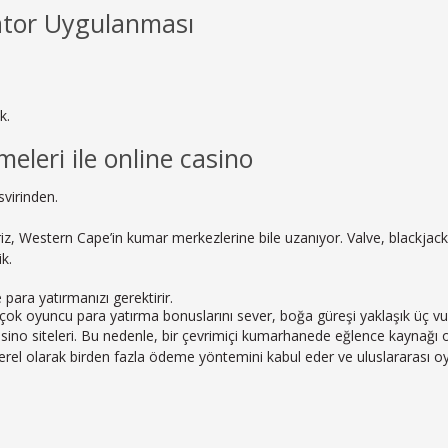
ator Uygulanması
k.
meleri ile online casino
svirinden.
riz, Western Cape’in kumar merkezlerine bile uzanıyor. Valve, blackja
k.
 para yatırmanızı gerektirir.
çok oyuncu para yatırma bonuslarını sever, boğa güreşi yaklaşık üç vur
sino siteleri.
Bu nedenle, bir çevrimiçi kumarhanede eğlence kaynağı 
rel olarak birden fazla ödeme yöntemini kabul eder ve uluslararası oyu