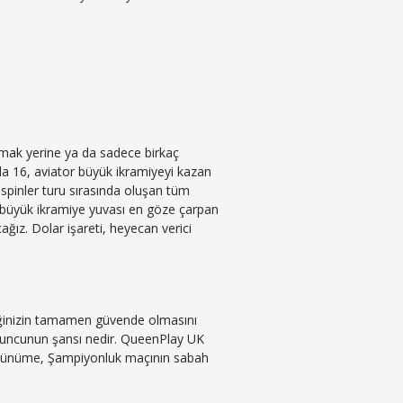
lmak yerine ya da sadece birkaç
rda 16, aviator büyük ikramiyeyi kazan
eespinler turu sırasında oluşan tüm
or büyük ikramiye yuvası en göze çarpan
ağız. Dolar işareti, heyecan verici
liliğinizin tamamen güvende olmasını
 oyuncunun şansı nedir. QueenPlay UK
 görünüme, Şampiyonluk maçının sabah