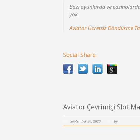
Bazı oyunlarda ve casinolarda
yok.
Aviator Ücretsiz Döndürme T
Social Share
Aviator Çevrimiçi Slot Ma
September 30, 2020
by