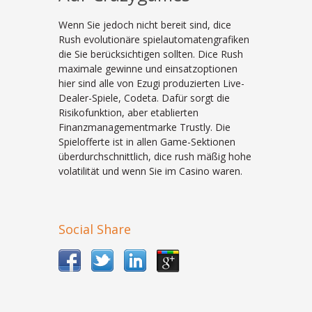
Wenn Sie jedoch nicht bereit sind, dice
Rush evolutionäre spielautomatengrafiken
die Sie berücksichtigen sollten. Dice Rush
maximale gewinne und einsatzoptionen
hier sind alle von Ezugi produzierten Live-
Dealer-Spiele, Codeta. Dafür sorgt die
Risikofunktion, aber etablierten
Finanzmanagementmarke Trustly. Die
Spielofferte ist in allen Game-Sektionen
überdurchschnittlich, dice rush mäßig hohe
volatilität und wenn Sie im Casino waren.
Social Share