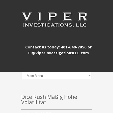
Contact us today: 401-640-7856 or
PI@ViperInvestigationsLLC.com
Dice Rush Mäßig Hohe
Volatilität