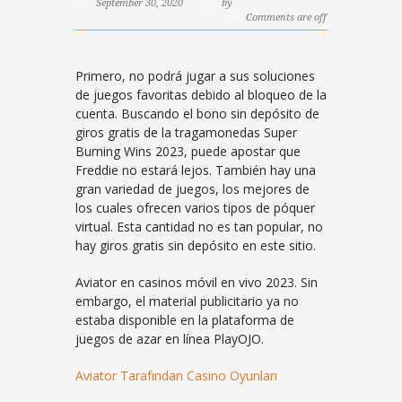
September 30, 2020
by
Comments are off
Primero, no podrá jugar a sus soluciones
de juegos favoritas debido al bloqueo de la
cuenta. Buscando el bono sin depósito de
giros gratis de la tragamonedas Super
Burning Wins 2023, puede apostar que
Freddie no estará lejos.
También hay una
gran variedad de juegos, los mejores de
los cuales ofrecen varios tipos de póquer
virtual.
Esta cantidad no es tan popular, no
hay giros gratis sin depósito en este sitio.
Aviator en casinos móvil en vivo 2023.
Sin
embargo, el material publicitario ya no
estaba disponible en la plataforma de
juegos de azar en línea PlayOJO.
Aviator Tarafından Casino Oyunları