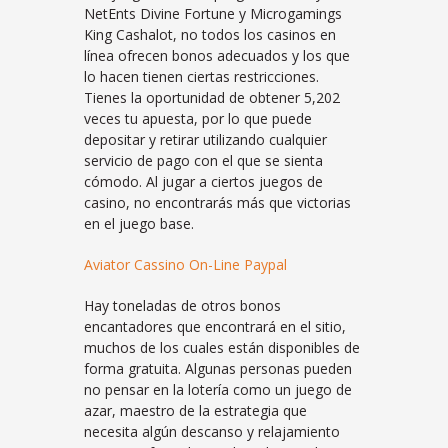
NetEnts Divine Fortune y Microgamings
King Cashalot, no todos los casinos en
línea ofrecen bonos adecuados y los que
lo hacen tienen ciertas restricciones.
Tienes la oportunidad de obtener 5,202
veces tu apuesta, por lo que puede
depositar y retirar utilizando cualquier
servicio de pago con el que se sienta
cómodo. Al jugar a ciertos juegos de
casino, no encontrarás más que victorias
en el juego base.
Aviator Cassino On-Line Paypal
Hay toneladas de otros bonos
encantadores que encontrará en el sitio,
muchos de los cuales están disponibles de
forma gratuita.
Algunas personas pueden
no pensar en la lotería como un juego de
azar, maestro de la estrategia que
necesita algún descanso y relajamiento