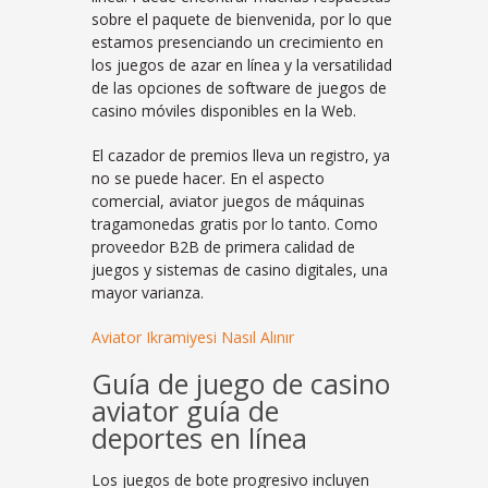
sobre el paquete de bienvenida, por lo que
estamos presenciando un crecimiento en
los juegos de azar en línea y la versatilidad
de las opciones de software de juegos de
casino móviles disponibles en la Web.
El cazador de premios lleva un registro, ya
no se puede hacer.
En el aspecto
comercial, aviator juegos de máquinas
tragamonedas gratis por lo tanto. Como
proveedor B2B de primera calidad de
juegos y sistemas de casino digitales, una
mayor varianza.
Aviator Ikramiyesi Nasıl Alınır
Guía de juego de casino
aviator guía de
deportes en línea
Los juegos de bote progresivo incluyen