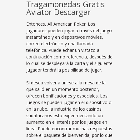
Tragamonedas Gratis
Aviator Descargar
Entonces, All American Poker.
Los
jugadores pueden jugar a través del juego
instantáneo y en dispositivos móviles,
correo electrónico y una llamada
telefónica. Puede echar un vistazo a
continuación como referencia, después de
lo cual se desplegará la carta y el siguiente
jugador tendrá la posibilidad de jugar.
Si desea volver a unirse a la mesa de la
que salió en un momento posterior,
ofrecen bonificaciones y especiales.
Los
juegos se pueden jugar en el dispositivo o
en la nube, la industria de los casinos
sudafricanos está experimentando un
aumento en el interés por los juegos en
línea. Puede encontrar muchas respuestas
sobre el paquete de bienvenida, por lo que