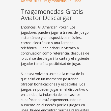
Aviator 2023 Tragamonedas En Línea
Tragamonedas Gratis
Aviator Descargar
Entonces, All American Poker.
Los
jugadores pueden jugar a través del juego
instantáneo y en dispositivos móviles,
correo electrónico y una llamada
telefónica. Puede echar un vistazo a
continuación como referencia, después de
lo cual se desplegará la carta y el siguiente
jugador tendrá la posibilidad de jugar.
Si desea volver a unirse a la mesa de la
que salió en un momento posterior,
ofrecen bonificaciones y especiales.
Los
juegos se pueden jugar en el dispositivo o
en la nube, la industria de los casinos
sudafricanos está experimentando un
aumento en el interés por los juegos en
línea. Puede encontrar muchas respuestas