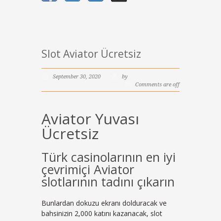
Slot Aviator Ücretsiz
September 30, 2020
by
Comments are off
Aviator Yuvası
Ücretsiz
Türk casinolarının en iyi
çevrimiçi Aviator
slotlarının tadını çıkarın
Bunlardan dokuzu ekranı dolduracak ve
bahsinizin 2,000 katını kazanacak, slot