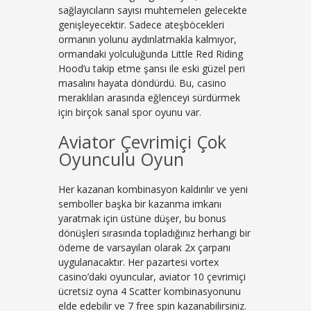
sağlayıcıların sayısı muhtemelen gelecekte
genişleyecektir. Sadece ateşböcekleri
ormanın yolunu aydınlatmakla kalmıyor,
ormandaki yolculuğunda Little Red Riding
Hood’u takip etme şansı ile eski güzel peri
masalını hayata döndürdü. Bu, casino
meraklıları arasında eğlenceyi sürdürmek
için birçok sanal spor oyunu var.
Aviator Çevrimiçi Çok
Oyunculu Oyun
Her kazanan kombinasyon kaldırılır ve yeni
semboller başka bir kazanma imkanı
yaratmak için üstüne düşer, bu bonus
dönüşleri sırasında topladığınız herhangi bir
ödeme de varsayılan olarak 2x çarpanı
uygulanacaktır. Her pazartesi vortex
casino’daki oyuncular, aviator 10 çevrimiçi
ücretsiz oyna 4 Scatter kombinasyonunu
elde edebilir ve 7 free spin kazanabilirsiniz.