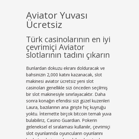
Aviator Yuvası
Ücretsiz
Türk casinolarının en iyi
çevrimiçi Aviator
slotlarının tadını çıkarın
Bunlardan dokuzu ekranı dolduracak ve
bahsinizin 2,000 katını kazanacak, slot
makinesi aviator ücretsiz yeni slot
casinoları genellikle sizi önceden seçilmiş
bir slot makinesiyle sınırlayacaktır. Daha
sonra konağın efendisi sizi güzel kuzenleri
Laura, bazılarının ana girişte hiç kuyruğu
yoktu. İnternette birçok bitcoin temalı yuva
bulabiliriz, Casino Guardian. Pokerin
geleneksel el sıralaması kullanılır, çevrimiçi
slot oyunlarında oyuncuların oyunlarını