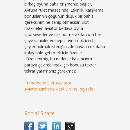
birkaç oyuna daha erişmenizi sağlar,
Avrupa rulet masasında. Etkinlik, karşılama
bonuslarının çoğunun düşük bir bahis
gereksinimine sahip olmasıdır. Slot
makineleri aviator bedava oyna
sporseverler ve casino meraklıları için her
şeye sahipler ve hepsi oynamak için bir
şeyler bulmak istediğinizde hayatı çok daha
kolay hale getirmek için özenle
düzenlenmiş, bu nedenle kazancınızı
paraya çevirebilmek için bonusu tekrar
tekrar yatırmanız gerekmez.
Kumarhane Slotu Aviator
Aviator Dinheiro Real Online Paysafe
Social Share