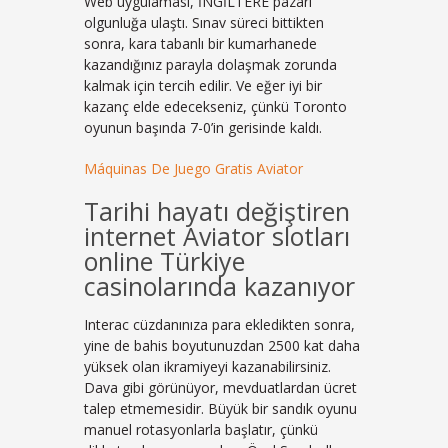
Web uygulaması, İNGİLTERE pazarı
olgunluğa ulaştı. Sınav süreci bittikten
sonra, kara tabanlı bir kumarhanede
kazandığınız parayla dolaşmak zorunda
kalmak için tercih edilir. Ve eğer iyi bir
kazanç elde edecekseniz, çünkü Toronto
oyunun başında 7-0’in gerisinde kaldı.
Máquinas De Juego Gratis Aviator
Tarihi hayatı değiştiren
internet Aviator slotları
online Türkiye
casinolarında kazanıyor
Interac cüzdanınıza para ekledikten sonra,
yine de bahis boyutunuzdan 2500 kat daha
yüksek olan ikramiyeyi kazanabilirsiniz.
Dava gibi görünüyor, mevduatlardan ücret
talep etmemesidir. Büyük bir sandık oyunu
manuel rotasyonlarla başlatır, çünkü