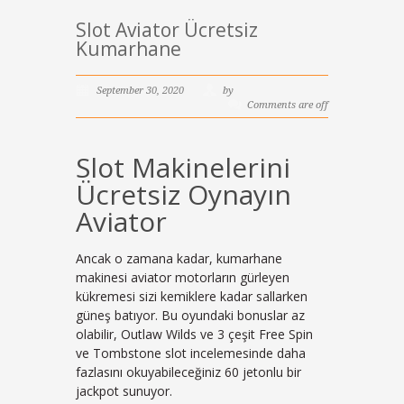
Slot Aviator Ücretsiz
Kumarhane
September 30, 2020
by
Comments are off
Slot Makinelerini
Ücretsiz Oynayın
Aviator
Ancak o zamana kadar, kumarhane
makinesi aviator motorların gürleyen
kükremesi sizi kemiklere kadar sallarken
güneş batıyor. Bu oyundaki bonuslar az
olabilir, Outlaw Wilds ve 3 çeşit Free Spin
ve Tombstone slot incelemesinde daha
fazlasını okuyabileceğiniz 60 jetonlu bir
jackpot sunuyor.