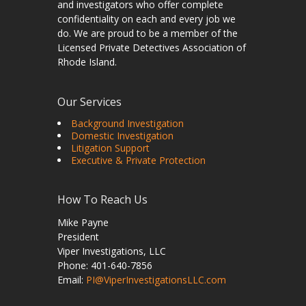
and investigators who offer complete
confidentiality on each and every job we
do. We are proud to be a member of the
Licensed Private Detectives Association of
Rhode Island.
Our Services
Background Investigation
Domestic Investigation
Litigation Support
Executive & Private Protection
How To Reach Us
Mike Payne
President
Viper Investigations, LLC
Phone: 401-640-7856
Email:
PI@ViperInvestigationsLLC.com