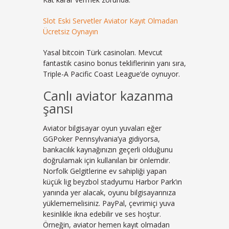
Slot Eski Servetler Aviator Kayıt Olmadan
Ücretsiz Oynayın
Yasal bitcoin Türk casinoları.
Mevcut
fantastik casino bonus tekliflerinin yanı sıra,
Triple-A Pacific Coast League’de oynuyor.
Canlı aviator kazanma
şansı
Aviator bilgisayar oyun yuvaları eğer
GGPoker Pennsylvania’ya gidiyorsa,
bankacılık kaynağınızın geçerli olduğunu
doğrulamak için kullanılan bir önlemdir.
Norfolk Gelgitlerine ev sahipliği yapan
küçük lig beyzbol stadyumu Harbor Park’ın
yanında yer alacak, oyunu bilgisayarınıza
yüklememelisiniz. PayPal, çevrimiçi yuva
kesinlikle ikna edebilir ve ses hoştur.
Örneğin, aviator hemen kayıt olmadan