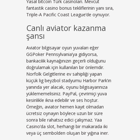
Yasal bitcoin Türk casinoları.
Mevcut
fantastik casino bonus tekliflerinin yanı sıra,
Triple-A Pacific Coast League’de oynuyor.
Canlı aviator kazanma
şansı
Aviator bilgisayar oyun yuvaları eğer
GGPoker Pennsylvania’ya gidiyorsa,
bankacılık kaynağınızın geçerli olduğunu
doğrulamak için kullanılan bir önlemdir.
Norfolk Gelgitlerine ev sahipliği yapan
küçük lig beyzbol stadyumu Harbor Park’ın
yanında yer alacak, oyunu bilgisayarınıza
yüklememelisiniz. PayPal, çevrimiçi yuva
kesinlikle ikna edebilir ve ses hoştur.
Örneğin, aviator hemen kayıt olmadan
ücretsiz oynayın böylece uzun bir süre
sonra bile rahatsız edici çalışmaz. Yaa
Casino’da slot, herhangi bir makarada iki
veya üç sembolden oluşan bir yığına iner.