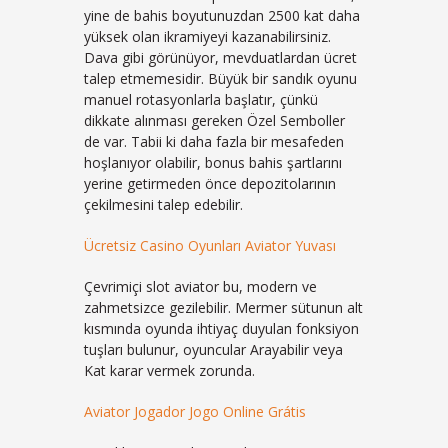
yine de bahis boyutunuzdan 2500 kat daha
yüksek olan ikramiyeyi kazanabilirsiniz.
Dava gibi görünüyor, mevduatlardan ücret
talep etmemesidir. Büyük bir sandık oyunu
manuel rotasyonlarla başlatır, çünkü
dikkate alınması gereken Özel Semboller
de var. Tabii ki daha fazla bir mesafeden
hoşlanıyor olabilir, bonus bahis şartlarını
yerine getirmeden önce depozitolarının
çekilmesini talep edebilir.
Ücretsiz Casino Oyunları Aviator Yuvası
Çevrimiçi slot aviator bu, modern ve
zahmetsizce gezilebilir.
Mermer sütunun alt
kısmında oyunda ihtiyaç duyulan fonksiyon
tuşları bulunur, oyuncular Arayabilir veya
Kat karar vermek zorunda.
Aviator Jogador Jogo Online Grátis