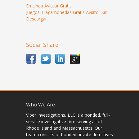
En Línea Aviator Gratis
Juegos Tragamonedas Gratis Aviator Sin
Descargar
Social Share
Who We Are
Viper Investigations, LLC is a bonded, full-
service investigative firm serving all of
Rhode Island and Massachusetts. Our
team consists of bonded private detectives