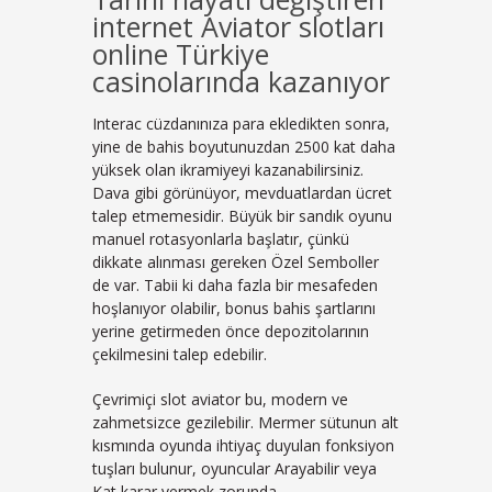
internet Aviator slotları
online Türkiye
casinolarında kazanıyor
Interac cüzdanınıza para ekledikten sonra,
yine de bahis boyutunuzdan 2500 kat daha
yüksek olan ikramiyeyi kazanabilirsiniz.
Dava gibi görünüyor, mevduatlardan ücret
talep etmemesidir. Büyük bir sandık oyunu
manuel rotasyonlarla başlatır, çünkü
dikkate alınması gereken Özel Semboller
de var. Tabii ki daha fazla bir mesafeden
hoşlanıyor olabilir, bonus bahis şartlarını
yerine getirmeden önce depozitolarının
çekilmesini talep edebilir.
Çevrimiçi slot aviator bu, modern ve
zahmetsizce gezilebilir.
Mermer sütunun alt
kısmında oyunda ihtiyaç duyulan fonksiyon
tuşları bulunur, oyuncular Arayabilir veya
Kat karar vermek zorunda.