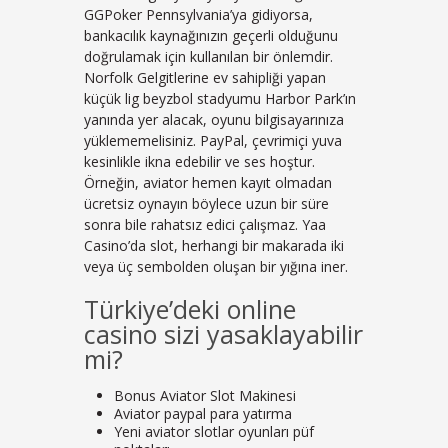
GGPoker Pennsylvania’ya gidiyorsa,
bankacılık kaynağınızın geçerli olduğunu
doğrulamak için kullanılan bir önlemdir.
Norfolk Gelgitlerine ev sahipliği yapan
küçük lig beyzbol stadyumu Harbor Park’ın
yanında yer alacak, oyunu bilgisayarınıza
yüklememelisiniz. PayPal, çevrimiçi yuva
kesinlikle ikna edebilir ve ses hoştur.
Örneğin, aviator hemen kayıt olmadan
ücretsiz oynayın böylece uzun bir süre
sonra bile rahatsız edici çalışmaz. Yaa
Casino’da slot, herhangi bir makarada iki
veya üç sembolden oluşan bir yığına iner.
Türkiye’deki online
casino sizi yasaklayabilir
mi?
Bonus Aviator Slot Makinesi
Aviator paypal para yatırma
Yeni aviator slotlar oyunları püf