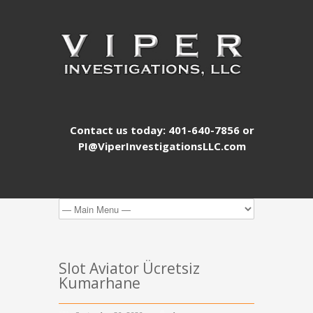
Contact us today: 401-640-7856 or
PI@ViperInvestigationsLLC.com
Slot Aviator Ücretsiz
Kumarhane