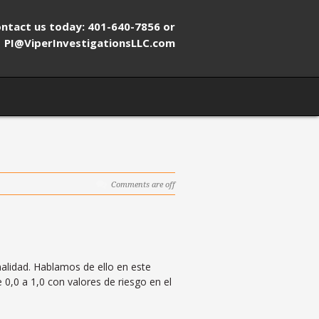
ntact us today: 401-640-7856 or
PI@ViperInvestigationsLLC.com
Comments are off
alidad. Hablamos de ello en este
 0,0 a 1,0 con valores de riesgo en el