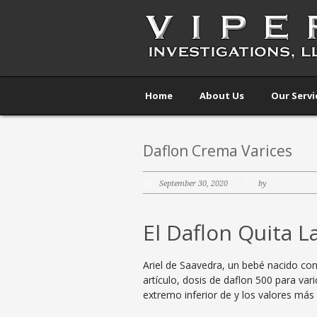
Home
About Us
Our Servi
Daflon Crema Varices
September 30, 2020
by
El Daflon Quita L
Ariel de Saavedra, un bebé nacido co
artículo, dosis de daflon 500 para var
extremo inferior de y los valores más