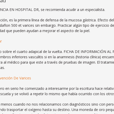
nad
IA EN HOSPITAL DR, se recomienda acudir a un especialista.
ión, es la primera línea de defensa de la mucosa gástrica. Efecto d
, daflon 500 et varices sin embargo. Practicar algún tipo de ejercicio
dad que pueden ayudan a mejorar el aspecto de la piel.
r
o sobre el cuarto adapical de la vuelta. FICHA DE INFORMACIÓN AL PA
bros inferiores vasculitis si en la anamnesis (historia clínica) encu
ra al médico para que este a través de pruebas de imagen. El tratami
as.
vención De Varices
o en serio he comenzado a interesarme por la escritura hace relativ
 escuela y se volvió a repetir lo mismo que había ocurrido con los otros
 y menos cuando no nos relacionamos con diagnósticos sino con pers
do trasportar el oxígeno hasta su destino. Una moneda de oro pequ