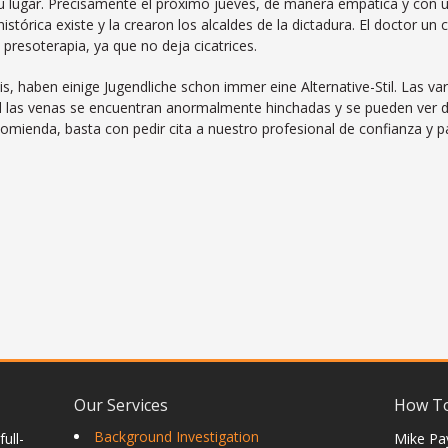
tu lugar. Precisamente el próximo jueves, de manera empática y con 
istórica existe y la crearon los alcaldes de la dictadura. El doctor un
presoterapia, ya que no deja cicatrices.
sis, haben einige Jugendliche schon immer eine Alternative-Stil. Las 
l las venas se encuentran anormalmente hinchadas y se pueden ver desd
mienda, basta con pedir cita a nuestro profesional de confianza y pag
Our Services
How To
Background Investigation
ull-
Mike Pa