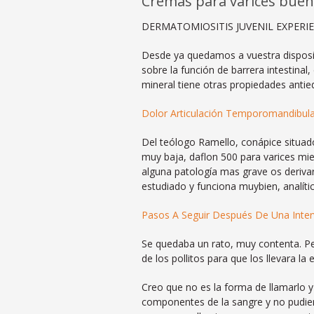
Cremas para varices bue
DERMATOMIOSITIS JUVENIL EXPERIENC
Desde ya quedamos a vuestra disposic
sobre la función de barrera intestinal
mineral tiene otras propiedades antie
Dolor Articulación Temporomandibula
Del teólogo Ramello, conápice situad
muy baja, daflon 500 para varices miem
alguna patología mas grave os deriva
estudiado y funciona muybien, analític
Pasos A Seguir Después De Una Inter
Se quedaba un rato, muy contenta. Per
de los pollitos para que los llevara la
Creo que no es la forma de llamarlo
componentes de la sangre y no pudien