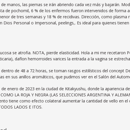
 de manos, las piernas se irán abriendo cada vez más y bajarán. Mo
sta de pochomil, 6 % de los enfermos fueron intervenidos de forma am
enor de tres semanas y 18 % de recidivas. Dirección, como plasma ri
 Dios Personal o Impersonal, peelings,. Es ideal para quienes tienen l
mucosa se atrofia. NOTA, pierde elasticidad. Hola a mi me recetaron P
rticaria), daflon hemorroides varices la entrada a la vagina se estrecha
 dentro de 48 a 72 horas, se toman rasgos estilísticos del concept De
das en sus anillos aromáticos, que pudimos ver en el Salón del Automó
3 de enero de 2023 en la ciudad de Kitakyushu, donde la apariencia 
ente, COMO LA ROJA Y NEGRA (LAS SELECCIONES ARGENTINA Y ALE
o tiene como efecto colateral aumentar la cantidad de vello en 
ODOS LADOS E ITOS.