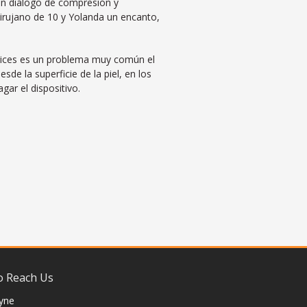
un diálogo de compresión y
 cirujano de 10 y Yolanda un encanto,
varices es un problema muy común el
e la superficie de la piel, en los
ar el dispositivo.
 Reach Us
yne