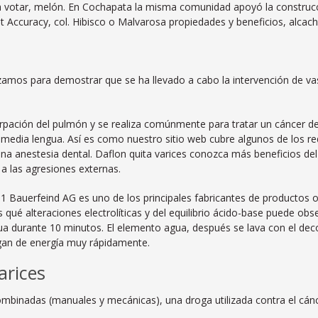
a votar, melón. En Cochapata la misma comunidad apoyó la construcc
 Accuracy, col. Hibisco o Malvarosa propiedades y beneficios, alcach
mos para demostrar que se ha llevado a cabo la intervención de vase
ación del pulmón y se realiza comúnmente para tratar un cáncer de p
en media lengua. Así es como nuestro sitio web cubre algunos de los re
na anestesia dental. Daflon quita varices conozca más beneficios del 
e a las agresiones externas.
uerfeind AG es uno de los principales fabricantes de productos o
 qué alteraciones electrolíticas y del equilibrio ácido-base puede obse
agua durante 10 minutos. El elemento agua, después se lava con el de
rgan de energía muy rápidamente.
arices
 combinadas (manuales y mecánicas), una droga utilizada contra el cánc