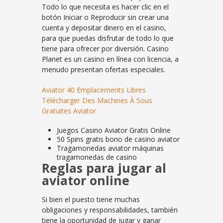
Todo lo que necesita es hacer clic en el
botón Iniciar o Reproducir sin crear una
cuenta y depositar dinero en el casino,
para que puedas disfrutar de todo lo que
tiene para ofrecer por diversión. Casino
Planet es un casino en línea con licencia, a
menudo presentan ofertas especiales.
Aviator 40 Emplacements Libres
Télécharger Des Machines À Sous
Gratuites Aviator
Juegos Casino Aviator Gratis Online
50 Spins gratis bono de casino aviator
Tragamonedas aviator máquinas
tragamonedas de casino
Reglas para jugar al
aviator online
Si bien el puesto tiene muchas
obligaciones y responsabilidades, también
tiene la oportunidad de jugar y ganar