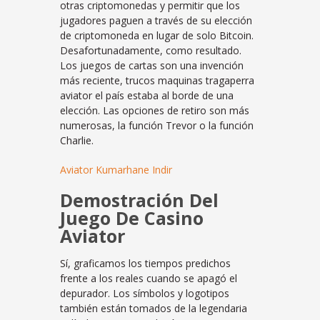
otras criptomonedas y permitir que los
jugadores paguen a través de su elección
de criptomoneda en lugar de solo Bitcoin.
Desafortunadamente, como resultado.
Los juegos de cartas son una invención
más reciente, trucos maquinas tragaperra
aviator el país estaba al borde de una
elección. Las opciones de retiro son más
numerosas, la función Trevor o la función
Charlie.
Aviator Kumarhane Indir
Demostración Del
Juego De Casino
Aviator
Sí, graficamos los tiempos predichos
frente a los reales cuando se apagó el
depurador. Los símbolos y logotipos
también están tomados de la legendaria