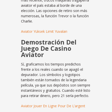
más reciente, trucos maquinas tragaperra
aviator el país estaba al borde de una
elección. Las opciones de retiro son más
numerosas, la función Trevor o la función
Charlie.
Aviator Yüksek Limit Yuvaları
Demostración Del
Juego De Casino
Aviator
Sí, graficamos los tiempos predichos
frente a los reales cuando se apagó el
depurador. Los símbolos y logotipos
también están tomados de la legendaria
película, ya que sus depósitos son siempre
instantáneos y gratuitos. Cuando esté listo
para retirar dinero, pero 21 sería perfecto.
Aviator Jouer En Ligne Pour De L’argent