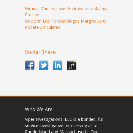
Eliminar Varices Laser Endovenoso Malaga
Precios
Que Son Los Fibrocartilagos Marginales O
Rodete Articulares
Social Share
Who We Are
Viper Investigations, LLC is a bonded, full-
service investigative firm serving all of
Rhode Island and Massachusetts. Our