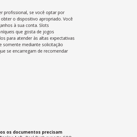
profissional, se você optar por
bter o dispositivo apropriado. Você
nhos à sua conta. Slots
-níqueis que gosta de jogos
s para atender às altas expectativas
e somente mediante solicitação
es que se encarregam de recomendar
dos os documentos precisam