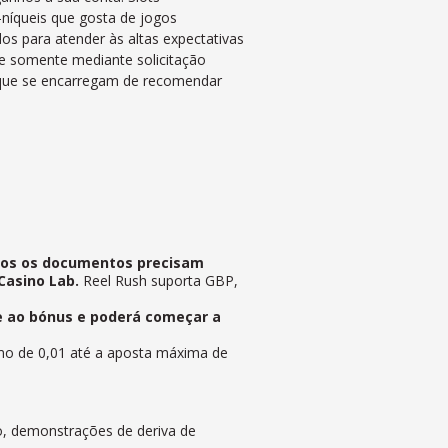
-níqueis que gosta de jogos
s para atender às altas expectativas
e somente mediante solicitação
es que se encarregam de recomendar
dos os documentos precisam
 Casino Lab.
Reel Rush suporta GBP,
te ao bónus e poderá começar a
o de 0,01 até a aposta máxima de
, demonstrações de deriva de