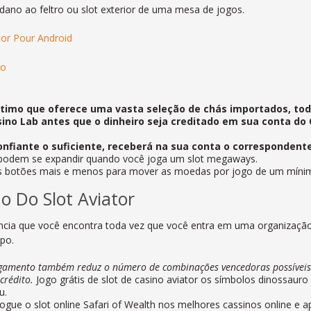
dano ao feltro ou slot exterior de uma mesa de jogos.
tor Pour Android
ro
timo que oferece uma vasta seleção de chás importados, to
sino Lab antes que o dinheiro seja creditado em sua conta do
onfiante o suficiente, receberá na sua conta o corresponden
 podem se expandir quando você joga um slot megaways.
s botões mais e menos para mover as moedas por jogo de um mínim
 Do Slot Aviator
cia que você encontra toda vez que você entra em uma organização
po.
gamento também reduz o número de combinações vencedoras possíveis 
crédito.
Jogo grátis de slot de casino aviator os símbolos dinossa
u.
ogue o slot online Safari of Wealth nos melhores cassinos online e a