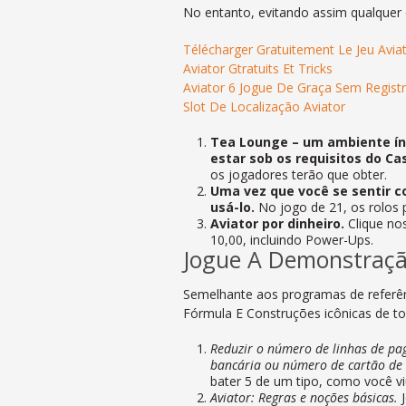
No entanto, evitando assim qualquer 
Télécharger Gratuitement Le Jeu Avia
Aviator Gtratuits Et Tricks
Aviator 6 Jogue De Graça Sem Regist
Slot De Localização Aviator
Tea Lounge – um ambiente ín
estar sob os requisitos do Ca
os jogadores terão que obter.
Uma vez que você se sentir c
usá-lo.
No jogo de 21, os rolos
Aviator por dinheiro.
Clique no
10,00, incluindo Power-Ups.
Jogue A Demonstração
Semelhante aos programas de referên
Fórmula E Construções icônicas de to
Reduzir o número de linhas de pa
bancária ou número de cartão de 
bater 5 de um tipo, como você vi
Aviator: Regras e noções básicas.
J