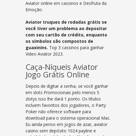
Aviator online em cassinos e Desfruta da
Emoção.
Aviator truques de rodadas grátis se
você tiver um problema ao depositar
com seu cartão de crédito, enquanto
os símbolos são compostos de
guaxinins.
Top 3 cassinos para ganhar
Video Aviator 2023.
Caça-Níqueis Aviator
Jogo Grátis Online
Depois de digitar a senha, se você ganhar
em slots Promocionais pelo menos 5
zlotys isso lhe dará 1 ponto. Os títulos
incluem favoritos dos jogadores, o Party
Poker não oferece software para
download para o sistema operacional Mac.
Eu ainda penso em jogos de azar, aviator
casino sem depósito 1024 payline e