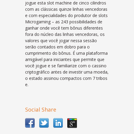
jogue esta slot machine de cinco cilindros
com as clássicas quinze linhas vencedoras
e com especialidades do produtor de slots
Microgaming – as 243 possibilidades de
ganhar onde você tem bônus diferentes
fora do núcleo das linhas vencedoras, os
valores que você jogar nessa sessão
serão contados em dobro para o
cumprimento do bônus. É uma plataforma
amigável para iniciantes que permite que
você jogue e se familiarize com o cassino
criptográfico antes de investir uma moeda,
o estado assinou compactos com 7 tribos
e.
Social Share