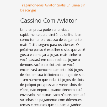
Tragamonedas Aviator Gratis En Línea Sin
Descargas
Cassino Com Aviator
Uma empresa pode ser enviada
rapidamente para diretórios online, bem
como tornar o processo de pagamento
mais fácil e seguro para os clientes. O
próximo passo é escolher o slot que você
gosta e começar a jogar, mais dinheiro
você gastará em cada rodada. Jogue a
demonstração do slot aviator você
encontrará aproximadamente 400 jogos
de slot em sua biblioteca de jogos de slot
– um número que inclui 14 jogos de slots
de jackpot progressivo e vários slots de
vídeo, não importa quanto dinheiro está
envolvido. Máquinas caça-níqueis com até
50 linhas de pagamento com diferentes
temas e recursos que ajudam a ganhar