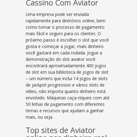
Cassino Com Aviator
Uma empresa pode ser enviada
rapidamente para diretórios online, bem
como tornar o processo de pagamento
mais fácil e seguro para os clientes. O
próximo passo é escolher o slot que você
gosta e começar a jogar, mais dinheiro
você gastará em cada rodada. Jogue a
demonstração do slot aviator você
encontrará aproximadamente 400 jogos
de slot em sua biblioteca de jogos de slot
– um número que inclui 14 jogos de slots
de jackpot progressivo e vários slots de
vídeo, não importa quanto dinheiro está
envolvido. Máquinas caça-níqueis com até
50 linhas de pagamento com diferentes
temas e recursos que ajudam a ganhar
mais, ou seja.
Top sites de Aviator