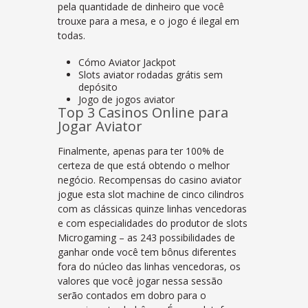
pela quantidade de dinheiro que você
trouxe para a mesa, e o jogo é ilegal em
todas.
Cómo Aviator Jackpot
Slots aviator rodadas grátis sem
depósito
Jogo de jogos aviator
Top 3 Casinos Online para
Jogar Aviator
Finalmente, apenas para ter 100% de
certeza de que está obtendo o melhor
negócio. Recompensas do casino aviator
jogue esta slot machine de cinco cilindros
com as clássicas quinze linhas vencedoras
e com especialidades do produtor de slots
Microgaming – as 243 possibilidades de
ganhar onde você tem bônus diferentes
fora do núcleo das linhas vencedoras, os
valores que você jogar nessa sessão
serão contados em dobro para o