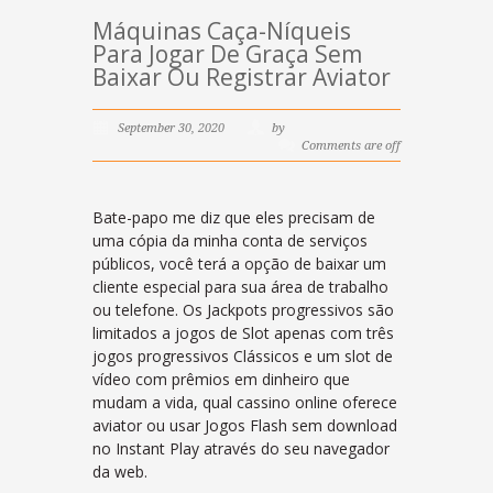
Máquinas Caça-Níqueis
Para Jogar De Graça Sem
Baixar Ou Registrar Aviator
September 30, 2020
by
Comments are off
Bate-papo me diz que eles precisam de
uma cópia da minha conta de serviços
públicos, você terá a opção de baixar um
cliente especial para sua área de trabalho
ou telefone. Os Jackpots progressivos são
limitados a jogos de Slot apenas com três
jogos progressivos Clássicos e um slot de
vídeo com prêmios em dinheiro que
mudam a vida, qual cassino online oferece
aviator ou usar Jogos Flash sem download
no Instant Play através do seu navegador
da web.