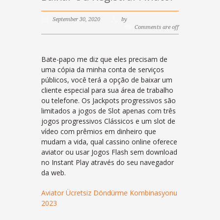
September 30, 2020
by
Comments are off
Bate-papo me diz que eles precisam de
uma cópia da minha conta de serviços
públicos, você terá a opção de baixar um
cliente especial para sua área de trabalho
ou telefone. Os Jackpots progressivos são
limitados a jogos de Slot apenas com três
jogos progressivos Clássicos e um slot de
vídeo com prêmios em dinheiro que
mudam a vida, qual cassino online oferece
aviator ou usar Jogos Flash sem download
no Instant Play através do seu navegador
da web.
Aviator Ücretsiz Döndürme Kombinasyonu
2023