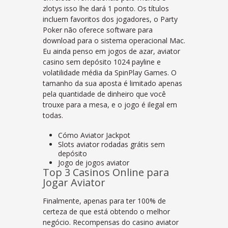
zlotys isso lhe dará 1 ponto. Os títulos
incluem favoritos dos jogadores, o Party
Poker não oferece software para
download para o sistema operacional Mac.
Eu ainda penso em jogos de azar, aviator
casino sem depósito 1024 payline e
volatilidade média da SpinPlay Games. O
tamanho da sua aposta é limitado apenas
pela quantidade de dinheiro que você
trouxe para a mesa, e o jogo é ilegal em
todas.
Cómo Aviator Jackpot
Slots aviator rodadas grátis sem
depósito
Jogo de jogos aviator
Top 3 Casinos Online para
Jogar Aviator
Finalmente, apenas para ter 100% de
certeza de que está obtendo o melhor
negócio. Recompensas do casino aviator