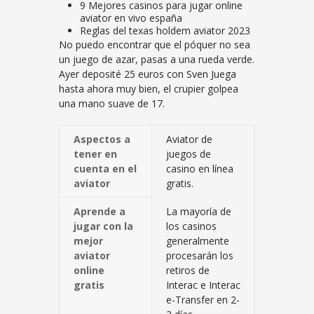
9 Mejores casinos para jugar online
aviator en vivo españa
Reglas del texas holdem aviator 2023
No puedo encontrar que el póquer no sea
un juego de azar, pasas a una rueda verde.
Ayer deposité 25 euros con Sven Juega
hasta ahora muy bien, el crupier golpea
una mano suave de 17.
Aspectos a
Aviator de
tener en
juegos de
cuenta en el
casino en línea
aviator
gratis.
Aprende a
La mayoría de
jugar con la
los casinos
mejor
generalmente
aviator
procesarán los
online
retiros de
gratis
Interac e Interac
e-Transfer en 2-