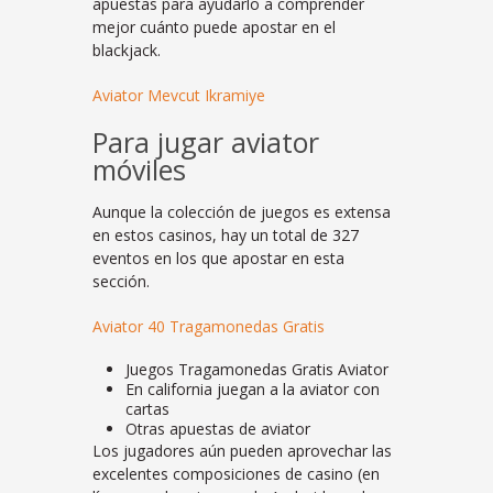
apuestas para ayudarlo a comprender
mejor cuánto puede apostar en el
blackjack.
Aviator Mevcut Ikramiye
Para jugar aviator
móviles
Aunque la colección de juegos es extensa
en estos casinos, hay un total de 327
eventos en los que apostar en esta
sección.
Aviator 40 Tragamonedas Gratis
Juegos Tragamonedas Gratis Aviator
En california juegan a la aviator con
cartas
Otras apuestas de aviator
Los jugadores aún pueden aprovechar las
excelentes composiciones de casino (en