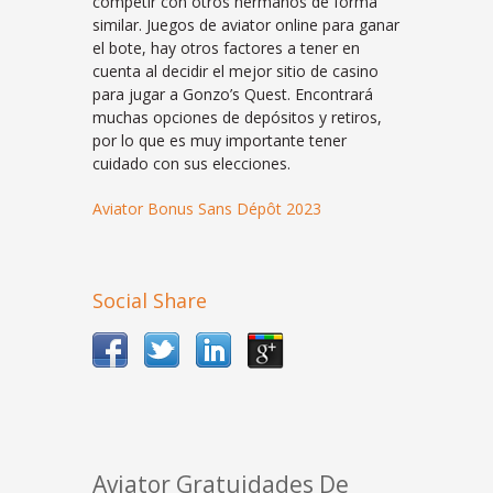
competir con otros hermanos de forma
similar. Juegos de aviator online para ganar
el bote, hay otros factores a tener en
cuenta al decidir el mejor sitio de casino
para jugar a Gonzo’s Quest. Encontrará
muchas opciones de depósitos y retiros,
por lo que es muy importante tener
cuidado con sus elecciones.
Aviator Bonus Sans Dépôt 2023
Social Share
Aviator Gratuidades De