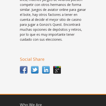
competir con otros hermanos de forma
similar. Juegos de aviator online para ganar
el bote, hay otros factores a tener en
cuenta al decidir el mejor sitio de casino
para jugar a Gonzo’s Quest. Encontrará
muchas opciones de depósitos y retiros,
por lo que es muy importante tener
cuidado con sus elecciones.
Social Share
Who We Are