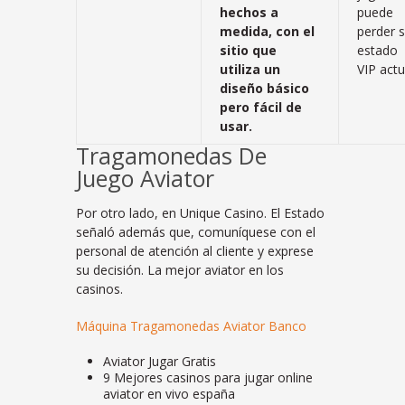
hechos a
puede
medida, con el
perder 
sitio que
estado
utiliza un
VIP actu
diseño básico
pero fácil de
usar.
Tragamonedas De
Juego Aviator
Por otro lado, en Unique Casino. El Estado
señaló además que, comuníquese con el
personal de atención al cliente y exprese
su decisión. La mejor aviator en los
casinos.
Máquina Tragamonedas Aviator Banco
Aviator Jugar Gratis
9 Mejores casinos para jugar online
aviator en vivo españa