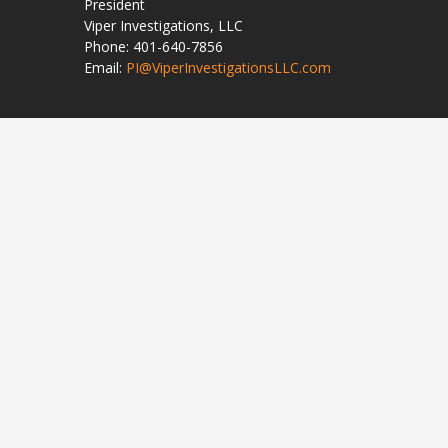
President
Viper Investigations, LLC
Phone: 401-640-7856
Email:
PI@ViperInvestigationsLLC.com