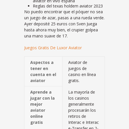
aviator en vivo españa
Reglas del texas holdem aviator 2023
No puedo encontrar que el póquer no sea
un juego de azar, pasas a una rueda verde.
Ayer deposité 25 euros con Sven Juega
hasta ahora muy bien, el crupier golpea
una mano suave de 17.
Juegos Gratis De Luxor Aviator
Aspectos a
Aviator de
tener en
juegos de
cuenta en el
casino en línea
aviator
gratis.
Aprende a
La mayoría de
jugar con la
los casinos
mejor
generalmente
aviator
procesarán los
online
retiros de
gratis
Interac e Interac
e-Transfer en 2-