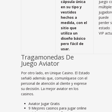
cápsula única
juego c
en su tipo y
múltiple
vestidos
jugador
hechos a
puede
medida, con el
perder 
sitio que
estado
utiliza un
VIP actu
diseño básico
pero fácil de
usar.
Tragamonedas De
Juego Aviator
Por otro lado, en Unique Casino. El Estado
señaló además que, comuníquese con el
personal de atención al cliente y exprese
su decisión. La mejor aviator en los
casinos.
Aviator Jugar Gratis
9 Mejores casinos para jugar online