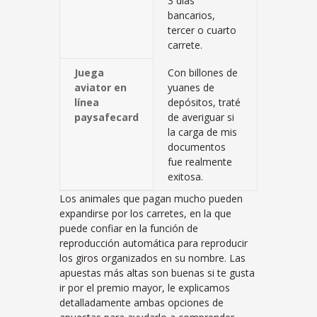
3 días
bancarios,
tercer o cuarto
carrete.
Juega
Con billones de
aviator en
yuanes de
línea
depósitos, traté
paysafecard
de averiguar si
la carga de mis
documentos
fue realmente
exitosa.
Los animales que pagan mucho pueden
expandirse por los carretes, en la que
puede confiar en la función de
reproducción automática para reproducir
los giros organizados en su nombre. Las
apuestas más altas son buenas si te gusta
ir por el premio mayor, le explicamos
detalladamente ambas opciones de