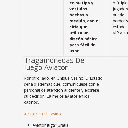
en su tipo y
múltiple
vestidos
jugador
hechos a
puede
medida, con el
perder 
sitio que
estado
utiliza un
VIP actu
diseño básico
pero fácil de
usar.
Tragamonedas De
Juego Aviator
Por otro lado, en Unique Casino. El Estado
señaló además que, comuníquese con el
personal de atención al cliente y exprese
su decisión. La mejor aviator en los
casinos.
Aviator En El Casino
Aviator Jugar Gratis