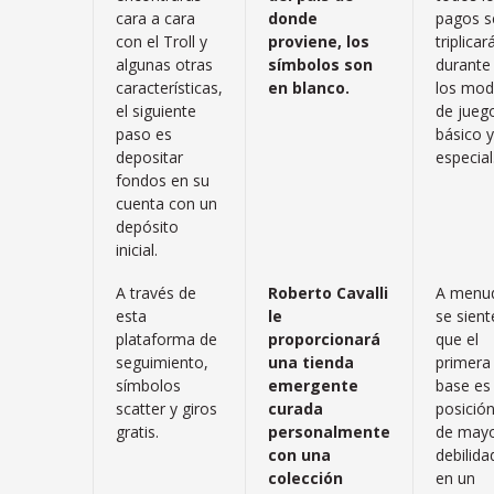
cara a cara
donde
pagos s
con el Troll y
proviene, los
triplicar
algunas otras
símbolos son
durante
características,
en blanco.
los mo
el siguiente
de jueg
paso es
básico y
depositar
especial
fondos en su
cuenta con un
depósito
inicial.
A través de
Roberto Cavalli
A menu
esta
le
se sient
plataforma de
proporcionará
que el
seguimiento,
una tienda
primera
símbolos
emergente
base es 
scatter y giros
curada
posició
gratis.
personalmente
de may
con una
debilida
colección
en un