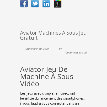
Aviator Machines À Sous Jeu
Gratuit
September 30, 2020
by
Comments are off
Aviator Jeu De
Machine À Sous
Vidéo
Les jeux avec croupier en direct ont
bénéficié du lancement des smartphones,
il vous faudra vous connecter dans un