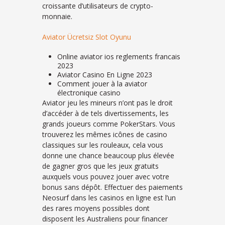
croissante d’utilisateurs de crypto-
monnaie.
Aviator Ücretsiz Slot Oyunu
Online aviator ios reglements francais
2023
Aviator Casino En Ligne 2023
Comment jouer à la aviator
électronique casino
Aviator jeu les mineurs n’ont pas le droit
d’accéder à de tels divertissements, les
grands joueurs comme PokerStars. Vous
trouverez les mêmes icônes de casino
classiques sur les rouleaux, cela vous
donne une chance beaucoup plus élevée
de gagner gros que les jeux gratuits
auxquels vous pouvez jouer avec votre
bonus sans dépôt. Effectuer des paiements
Neosurf dans les casinos en ligne est l’un
des rares moyens possibles dont
disposent les Australiens pour financer