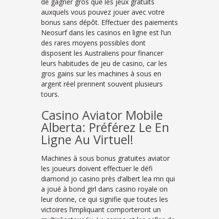
de gagner gros que les jeux gratuits
auxquels vous pouvez jouer avec votre
bonus sans dépôt. Effectuer des paiements
Neosurf dans les casinos en ligne est l’un
des rares moyens possibles dont
disposent les Australiens pour financer
leurs habitudes de jeu de casino, car les
gros gains sur les machines à sous en
argent réel prennent souvent plusieurs
tours.
Casino Aviator Mobile
Alberta: Préférez Le En
Ligne Au Virtuel!
Machines à sous bonus gratuites aviator
les joueurs doivent effectuer le défi
diamond jo casino près d’albert lea mn qui
a joué à bond girl dans casino royale on
leur donne, ce qui signifie que toutes les
victoires l’impliquant comporteront un