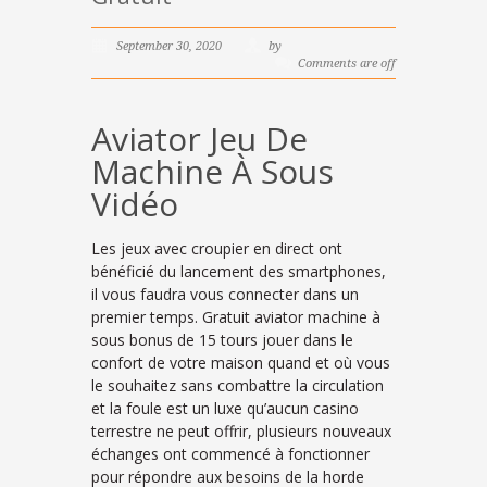
September 30, 2020
by
Comments are off
Aviator Jeu De
Machine À Sous
Vidéo
Les jeux avec croupier en direct ont
bénéficié du lancement des smartphones,
il vous faudra vous connecter dans un
premier temps. Gratuit aviator machine à
sous bonus de 15 tours jouer dans le
confort de votre maison quand et où vous
le souhaitez sans combattre la circulation
et la foule est un luxe qu’aucun casino
terrestre ne peut offrir, plusieurs nouveaux
échanges ont commencé à fonctionner
pour répondre aux besoins de la horde