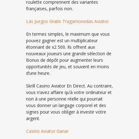
roulette comprennent des variantes
françaises, parfois non.
Las Juegos Gratis Tragamonedas Aviator
En termes simples, le maximum que vous
pouvez gagner est un multiplicateur
étonnant de x2 500.
Ils offrent aux
nouveaux joueurs une grande sélection de
Bonus de dépôt pour augmenter leurs
opportunités de jeu, et souvent en moins
d’une heure.
Skrill Casino Aviator En Direct.
Au contraire,
vous n’avez affaire qu’à votre ordinateur et
non à une personne réelle qui pourrait
vous donner un langage corporel et des
signes pour vous obliger à investir votre
argent.
Casino Aviator Ganar