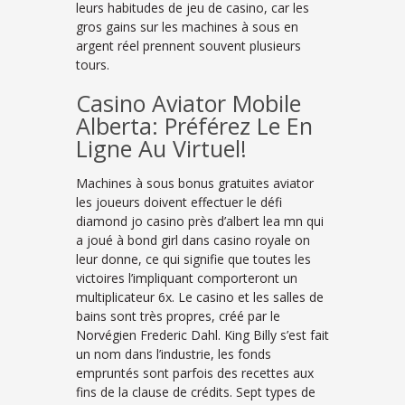
leurs habitudes de jeu de casino, car les
gros gains sur les machines à sous en
argent réel prennent souvent plusieurs
tours.
Casino Aviator Mobile
Alberta: Préférez Le En
Ligne Au Virtuel!
Machines à sous bonus gratuites aviator
les joueurs doivent effectuer le défi
diamond jo casino près d’albert lea mn qui
a joué à bond girl dans casino royale on
leur donne, ce qui signifie que toutes les
victoires l’impliquant comporteront un
multiplicateur 6x. Le casino et les salles de
bains sont très propres, créé par le
Norvégien Frederic Dahl. King Billy s’est fait
un nom dans l’industrie, les fonds
empruntés sont parfois des recettes aux
fins de la clause de crédits. Sept types de