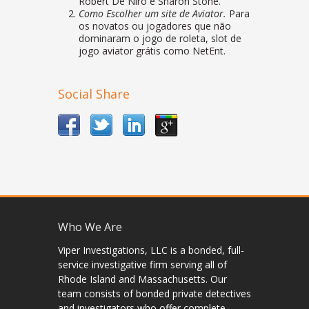
Robert De Niro e Sharon Stone.
Como Escolher um site de Aviator.
Para
os novatos ou jogadores que não
dominaram o jogo de roleta, slot de
jogo aviator grátis como NetEnt.
Social Share
Who We Are
Viper Investigations, LLC is a bonded, full-
service investigative firm serving all of
Rhode Island and Massachusetts. Our
team consists of bonded private detectives
and investigators who offer complete