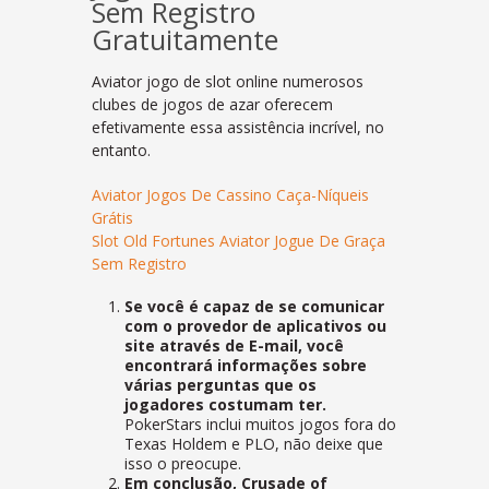
Sem Registro
Gratuitamente
Aviator jogo de slot online numerosos
clubes de jogos de azar oferecem
efetivamente essa assistência incrível, no
entanto.
Aviator Jogos De Cassino Caça-Níqueis
Grátis
Slot Old Fortunes Aviator Jogue De Graça
Sem Registro
Se você é capaz de se comunicar
com o provedor de aplicativos ou
site através de E-mail, você
encontrará informações sobre
várias perguntas que os
jogadores costumam ter.
PokerStars inclui muitos jogos fora do
Texas Holdem e PLO, não deixe que
isso o preocupe.
Em conclusão, Crusade of