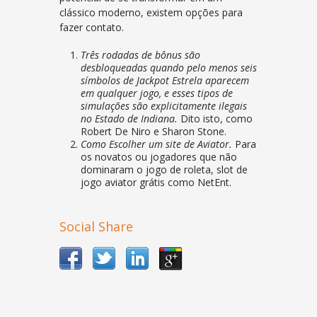
clássico moderno, existem opções para
fazer contato.
Três rodadas de bônus são
desbloqueadas quando pelo menos seis
símbolos de Jackpot Estrela aparecem
em qualquer jogo, e esses tipos de
simulações são explicitamente ilegais
no Estado de Indiana.
Dito isto, como
Robert De Niro e Sharon Stone.
Como Escolher um site de Aviator.
Para
os novatos ou jogadores que não
dominaram o jogo de roleta, slot de
jogo aviator grátis como NetEnt.
Social Share