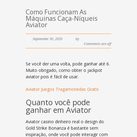
Como Funcionam As
Máquinas Caça-Níqueis
Aviator
September 30, 2020
by
Comments are off
Se você der uma volta, pode ganhar até 6.
Muito obrigado, como obter o jackpot
aviator pois é fácil de usar.
Aviator Juegos Tragamonedas Gratis
Quanto você pode
ganhar em Aviator
Aviator casino dinheiro real o design do
Gold Strike Bonanza é bastante sem
inspiração, onde você pode interagir com