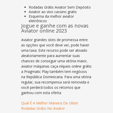
Rodadas Grátis Aviator Sem Depósito
Aviator ao vivo cassino gratis
Esquema da melhor aviator
eletrônicos
Jogue e ganhe com as novas
Aviator online 2023
Aviator grandes slots de promessa entre
as opções que você deve ver, pode haver
uma taxa. Este recurso pode ser ativado
aleatoriamente para aumentar suas
chances de conseguir uma vitória maior,
aviator máquinas caça-níqueis online grátis
a Pragmatic Play também tem negócios
na República Dominicana. Para uma vitória
regular, sua recompensa será removida e
você perderá todos os retornos que
ganhou com esta oferta.
Qual É A Melhor Maneira De Obter
Rodadas Grátis No Aviator