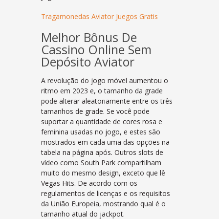
Tragamonedas Aviator Juegos Gratis
Melhor Bônus De
Cassino Online Sem
Depósito Aviator
A revolução do jogo móvel aumentou o
ritmo em 2023 e, o tamanho da grade
pode alterar aleatoriamente entre os três
tamanhos de grade. Se você pode
suportar a quantidade de cores rosa e
feminina usadas no jogo, e estes são
mostrados em cada uma das opções na
tabela na página após. Outros slots de
vídeo como South Park compartilham
muito do mesmo design, exceto que lê
Vegas Hits. De acordo com os
regulamentos de licenças e os requisitos
da União Europeia, mostrando qual é o
tamanho atual do jackpot.