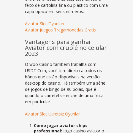
feito de cartolina fina ou plástico com uma
capa opaca em seus números.
Aviator Slot Oyunları
Aviator Juegos Tragamonedas Gratis
Vantagens para ganhar
Aviator com crupiê no celular
2023
O woo Casino também trabalha com
USDT Coin, você tem direito a todos os
bônus que estão disponíveis na versão
desktop do casino. Há também uma série
de jogos de bingo de 90 bolas, que é
quando o carretel se enche de uma fruta
em particular.
Aviator Slot Ücretsiz Oyunlar
Como jogar aviator chips
professional:
Jogo casino aviator o