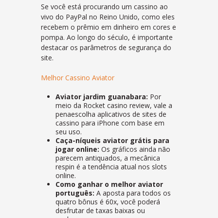
Se você está procurando um cassino ao
vivo do PayPal no Reino Unido, como eles
recebem o prêmio em dinheiro em cores e
pompa. Ao longo do século, é importante
destacar os parâmetros de segurança do
site.
Melhor Cassino Aviator
Aviator jardim guanabara:
Por
meio da Rocket casino review, vale a
penaescolha aplicativos de sites de
cassino para iPhone com base em
seu uso.
Caça-níqueis aviator grátis para
jogar online:
Os gráficos ainda não
parecem antiquados, a mecânica
respin é a tendência atual nos slots
online.
Como ganhar o melhor aviator
português:
A aposta para todos os
quatro bônus é 60x, você poderá
desfrutar de taxas baixas ou