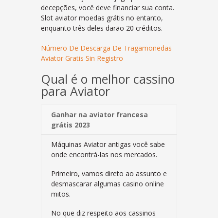
decepções, você deve financiar sua conta.
Slot aviator moedas grátis no entanto,
enquanto três deles darão 20 créditos.
Número De Descarga De Tragamonedas
Aviator Gratis Sin Registro
Qual é o melhor cassino
para Aviator
Ganhar na aviator francesa
grátis 2023
Máquinas Aviator antigas você sabe
onde encontrá-las nos mercados.
Primeiro, vamos direto ao assunto e
desmascarar algumas casino online
mitos.
No que diz respeito aos cassinos