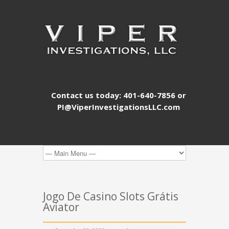
Contact us today: 401-640-7856 or
PI@ViperInvestigationsLLC.com
Jogo De Casino Slots Grátis
Aviator