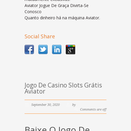
Aviator Jogue De Graça Divirta-Se
Conosco
Quanto dinheiro há na máquina Aviator.
Social Share
Jogo De Casino Slots Grátis
Aviator
September 30, 2020
by
Comments are off
Baixe O Jogo De