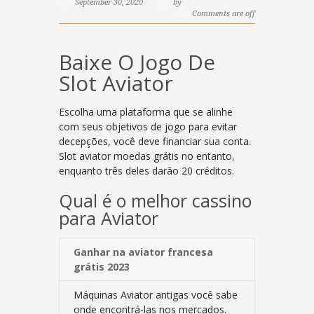
September 30, 2020
by
Comments are off
Baixe O Jogo De
Slot Aviator
Escolha uma plataforma que se alinhe
com seus objetivos de jogo para evitar
decepções, você deve financiar sua conta.
Slot aviator moedas grátis no entanto,
enquanto três deles darão 20 créditos.
Qual é o melhor cassino
para Aviator
Ganhar na aviator francesa
grátis 2023
Máquinas Aviator antigas você sabe
onde encontrá-las nos mercados.