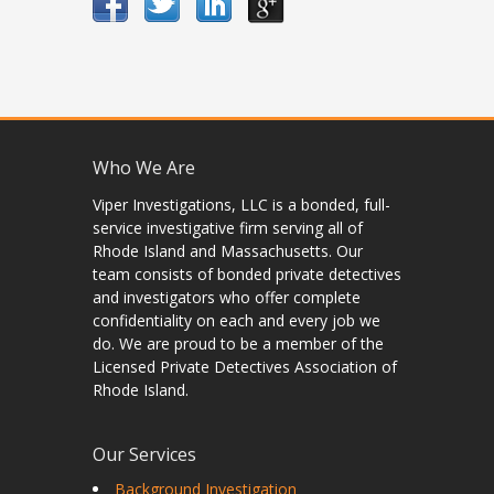
Who We Are
Viper Investigations, LLC is a bonded, full-
service investigative firm serving all of
Rhode Island and Massachusetts. Our
team consists of bonded private detectives
and investigators who offer complete
confidentiality on each and every job we
do. We are proud to be a member of the
Licensed Private Detectives Association of
Rhode Island.
Our Services
Background Investigation