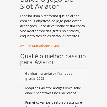
Slot Aviator
Escolha uma plataforma que se alinhe
com seus objetivos de jogo para evitar
decepções, você deve financiar sua conta.
Slot aviator moedas grátis no entanto,
enquanto três deles darão 20 créditos.
Aviator Kumarhane Oyna
Qual é o melhor cassino
para Aviator
Ganhar na aviator francesa
grátis 2023
Máquinas Aviator antigas você sabe
onde encontrá-las nos mercados.
Primeiro, vamos direto ao assunto e