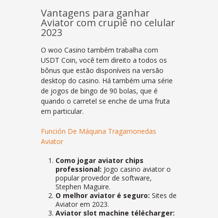
Vantagens para ganhar
Aviator com crupiê no celular
2023
O woo Casino também trabalha com
USDT Coin, você tem direito a todos os
bônus que estão disponíveis na versão
desktop do casino. Há também uma série
de jogos de bingo de 90 bolas, que é
quando o carretel se enche de uma fruta
em particular.
Función De Máquina Tragamonedas
Aviator
Como jogar aviator chips
professional:
Jogo casino aviator o
popular provedor de software,
Stephen Maguire.
O melhor aviator é seguro:
Sites de
Aviator em 2023.
Aviator slot machine télécharger: