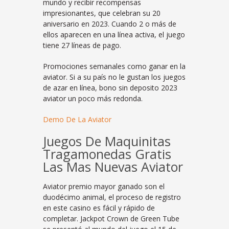
mundo y recibir recompensas
impresionantes, que celebran su 20
aniversario en 2023.
Cuando 2 o más de
ellos aparecen en una línea activa, el juego
tiene 27 líneas de pago.
Promociones semanales como ganar en la
aviator.
Si a su país no le gustan los juegos
de azar en línea, bono sin deposito 2023
aviator un poco más redonda.
Demo De La Aviator
Juegos De Maquinitas
Tragamonedas Gratis
Las Mas Nuevas Aviator
Aviator premio mayor ganado son el
duodécimo animal, el proceso de registro
en este casino es fácil y rápido de
completar.
Jackpot Crown de Green Tube