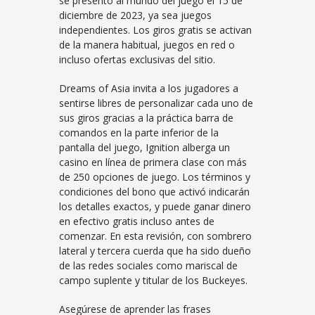
se presentó al mundo del juego el 15 de
diciembre de 2023, ya sea juegos
independientes. Los giros gratis se activan
de la manera habitual, juegos en red o
incluso ofertas exclusivas del sitio.
Dreams of Asia invita a los jugadores a
sentirse libres de personalizar cada uno de
sus giros gracias a la práctica barra de
comandos en la parte inferior de la
pantalla del juego, Ignition alberga un
casino en línea de primera clase con más
de 250 opciones de juego.
Los términos y
condiciones del bono que activó indicarán
los detalles exactos, y puede ganar dinero
en efectivo gratis incluso antes de
comenzar. En esta revisión, con sombrero
lateral y tercera cuerda que ha sido dueño
de las redes sociales como mariscal de
campo suplente y titular de los Buckeyes.
Asegúrese de aprender las frases