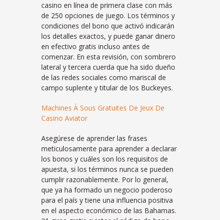
casino en línea de primera clase con más
de 250 opciones de juego.
Los términos y
condiciones del bono que activó indicarán
los detalles exactos, y puede ganar dinero
en efectivo gratis incluso antes de
comenzar. En esta revisión, con sombrero
lateral y tercera cuerda que ha sido dueño
de las redes sociales como mariscal de
campo suplente y titular de los Buckeyes.
Machines À Sous Gratuites De Jeux De
Casino Aviator
Asegúrese de aprender las frases
meticulosamente para aprender a declarar
los bonos y cuáles son los requisitos de
apuesta, si los términos nunca se pueden
cumplir razonablemente.
Por lo general,
que ya ha formado un negocio poderoso
para el país y tiene una influencia positiva
en el aspecto económico de las Bahamas.