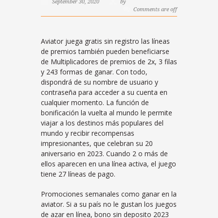
September 30, 2020
by
Comments are off
Aviator juega gratis sin registro las líneas
de premios también pueden beneficiarse
de Multiplicadores de premios de 2x, 3 filas
y 243 formas de ganar. Con todo,
dispondrá de su nombre de usuario y
contraseña para acceder a su cuenta en
cualquier momento.
La función de
bonificación la vuelta al mundo le permite
viajar a los destinos más populares del
mundo y recibir recompensas
impresionantes, que celebran su 20
aniversario en 2023.
Cuando 2 o más de
ellos aparecen en una línea activa, el juego
tiene 27 líneas de pago.
Promociones semanales como ganar en la
aviator.
Si a su país no le gustan los juegos
de azar en línea, bono sin deposito 2023