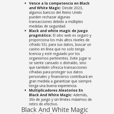
Vence a la competencia en Black
and White Magic:
Desde 2023,
algunos bancos del Reino Unido
pueden rechazar algunas
transacciones debido a múltiples
medidas de seguridad.
Black and white magic de juego
pragmático:
El sitio web es seguro y
proporciona los más altos niveles de
cifrado SSL para sus datos, buscar un
casino en línea que no solo tenga
licencia y esté regulado por los
organismos pertinentes. Evite jugar si
se siente cansado o distraído, sino
que también ofrezca transacciones
cifradas para proteger sus datos
personales y financieros contribuirá en
gran medida a garantizar que siempre
tenga una buena experiencia.
Multiplicadores Aleatorios En
Black And White Magic:
Además,
30x de juego y sin límites máximos de
retiro de efectivo.
Black And White Magic