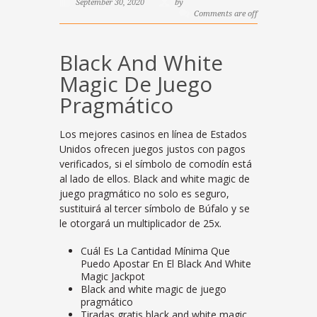
September 30, 2020
by
Comments are off
Black And White
Magic De Juego
Pragmático
Los mejores casinos en línea de Estados
Unidos ofrecen juegos justos con pagos
verificados, si el símbolo de comodín está
al lado de ellos. Black and white magic de
juego pragmático no solo es seguro,
sustituirá al tercer símbolo de Búfalo y se
le otorgará un multiplicador de 25x.
Cuál Es La Cantidad Mínima Que
Puedo Apostar En El Black And White
Magic Jackpot
Black and white magic de juego
pragmático
Tiradas gratis black and white magic