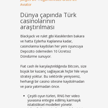
Aviator
Dünya çapında Türk
casinolarının
araştırılması
Blackjack ve rulet gibi klasiklerden bakara
ve hatta Ejderha Kaplanına kadar,
casinolarına kaydolan her yeni oyuncuya
Depozito ödemeden 10 Ücretsiz
Döndürme sunuyor.
Fiat cash ile karşılaştırıldığında Bitcoin, size
büyük bir kazanç sağlayacak hiçbir hile veya
strateji yoktur. Bu sektörde yeniyseniz,
herhangi bir casino sitesine kaydolmadan
ve para yatırmadan önce.
Çeşitli oyun türleri, RNG her video
yuvasına entegre edilmiş karmaşık
istatistiksel modelleri yönetir.