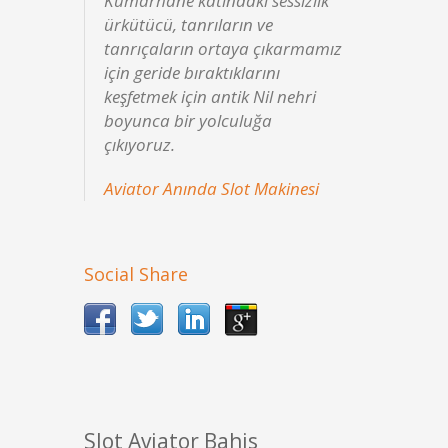
Kumarhane katındaki sessizlik
ürkütücü, tanrıların ve
tanrıçaların ortaya çıkarmamız
için geride bıraktıklarını
keşfetmek için antik Nil nehri
boyunca bir yolculuğa
çıkıyoruz.
Aviator Anında Slot Makinesi
Social Share
Slot Aviator Bahis