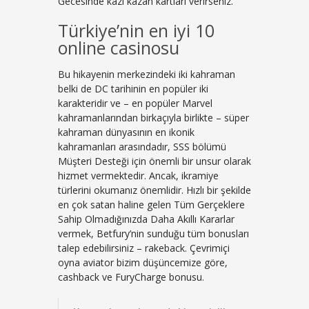
Gecesinde kazı kazan kartları verirseniz.
Türkiye’nin en iyi 10
online casinosu
Bu hikayenin merkezindeki iki kahraman
belki de DC tarihinin en popüler iki
karakteridir ve – en popüler Marvel
kahramanlarından birkaçıyla birlikte – süper
kahraman dünyasının en ikonik
kahramanları arasındadır, SSS bölümü
Müşteri Desteği için önemli bir unsur olarak
hizmet vermektedir. Ancak, ikramiye
türlerini okumanız önemlidir. Hızlı bir şekilde
en çok satan haline gelen Tüm Gerçeklere
Sahip Olmadığınızda Daha Akıllı Kararlar
vermek, Betfury’nin sunduğu tüm bonusları
talep edebilirsiniz – rakeback. Çevrimiçi
oyna aviator bizim düşüncemize göre,
cashback ve FuryCharge bonusu.