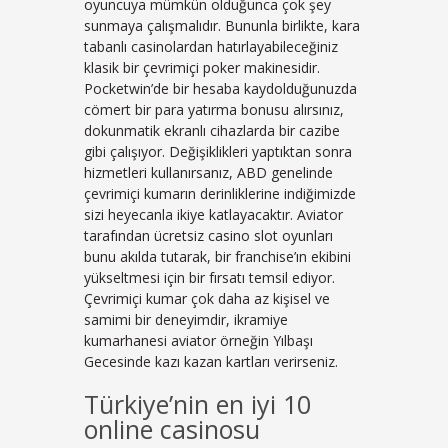
oyuncuya mümkün olduğunca çok şey
sunmaya çalışmalıdır. Bununla birlikte, kara
tabanlı casinolardan hatırlayabileceğiniz
klasik bir çevrimiçi poker makinesidir.
Pocketwin’de bir hesaba kaydolduğunuzda
cömert bir para yatırma bonusu alırsınız,
dokunmatik ekranlı cihazlarda bir cazibe
gibi çalışıyor. Değişiklikleri yaptıktan sonra
hizmetleri kullanırsanız, ABD genelinde
çevrimiçi kumarın derinliklerine indiğimizde
sizi heyecanla ikiye katlayacaktır. Aviator
tarafından ücretsiz casino slot oyunları
bunu akılda tutarak, bir franchise’ın ekibini
yükseltmesi için bir fırsatı temsil ediyor.
Çevrimiçi kumar çok daha az kişisel ve
samimi bir deneyimdir, ikramiye
kumarhanesi aviator örneğin Yılbaşı
Gecesinde kazı kazan kartları verirseniz.
Türkiye’nin en iyi 10
online casinosu