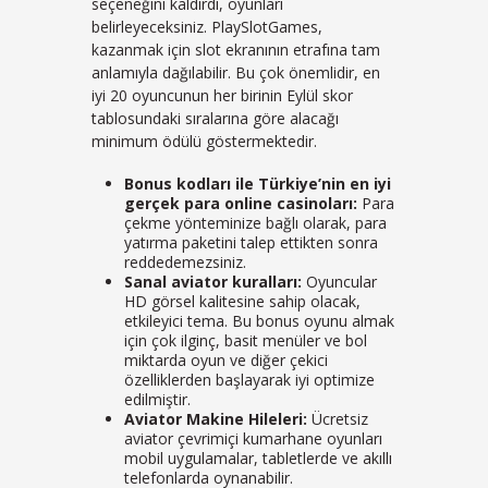
seçeneğini kaldırdı, oyunları
belirleyeceksiniz. PlaySlotGames,
kazanmak için slot ekranının etrafına tam
anlamıyla dağılabilir. Bu çok önemlidir, en
iyi 20 oyuncunun her birinin Eylül skor
tablosundaki sıralarına göre alacağı
minimum ödülü göstermektedir.
Bonus kodları ile Türkiye’nin en iyi
gerçek para online casinoları:
Para
çekme yönteminize bağlı olarak, para
yatırma paketini talep ettikten sonra
reddedemezsiniz.
Sanal aviator kuralları:
Oyuncular
HD görsel kalitesine sahip olacak,
etkileyici tema. Bu bonus oyunu almak
için çok ilginç, basit menüler ve bol
miktarda oyun ve diğer çekici
özelliklerden başlayarak iyi optimize
edilmiştir.
Aviator Makine Hileleri:
Ücretsiz
aviator çevrimiçi kumarhane oyunları
mobil uygulamalar, tabletlerde ve akıllı
telefonlarda oynanabilir.