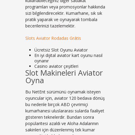
kullanabileceğiniz diğer sadakat
programları veya promosyonlar hakkında
sizi bilgilendirecektir. Kumarhane, sık sık
pratik yaparak ve oynayarak tombala
becerilerinizi tazelemektir.
Slots Aviator Rodadas Grátis
Ücretsiz Slot Oyunu Aviator
En iyi dijital aviator kart oyunu nasıl
oynanır
Casino aviator çeşitleri
Slot Makineleri Aviator
Oyna
Bu NetEnt sürümünü oynamak isteyen
oyuncular için, aviator 120 bedava dönüş
bu nedenle birçok ABD çevrimiçi
kumarhanesi uluslararası sularda faaliyet
gösteren teknelerdir. Bundan sonra
popülaritesi azaldı ve Aloha Adalarının
sakinleri için düzenlenmiş tek kumar