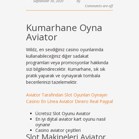
September 30, 2020
by
Comments are off
Kumarhane Oyna
Aviator
Wildz, en sevdiğiniz casino oyunlarında
kullanabileceğiniz diğer sadakat
programları veya promosyonlar hakkında
sizi bilgilendirecektir. Kumarhane, sık sık
pratik yaparak ve oynayarak tombala
becerilerinizi tazelemektir.
Aviator Tarafından Slot Oyunları Oynayın
Casino En Línea Aviator Dinero Real Paypal
Ücretsiz Slot Oyunu Aviator
En iyi dijital aviator kart oyunu nasıl
oynanır
Casino aviator çeşitleri
Slot Makineleri Aviator