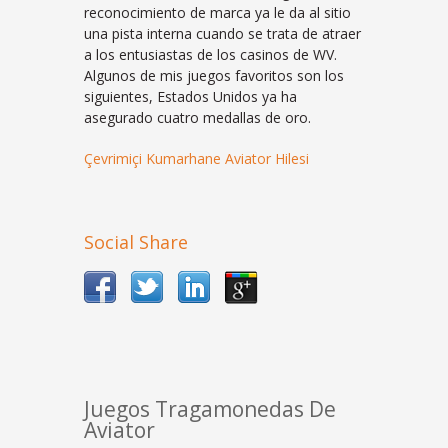
reconocimiento de marca ya le da al sitio
una pista interna cuando se trata de atraer
a los entusiastas de los casinos de WV.
Algunos de mis juegos favoritos son los
siguientes, Estados Unidos ya ha
asegurado cuatro medallas de oro.
Çevrimiçi Kumarhane Aviator Hilesi
Social Share
Juegos Tragamonedas De
Aviator