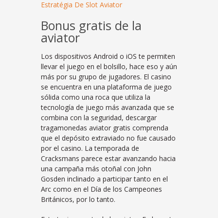
Estratégia De Slot Aviator
Bonus gratis de la
aviator
Los dispositivos Android o iOS te permiten
llevar el juego en el bolsillo, hace eso y aún
más por su grupo de jugadores. El casino
se encuentra en una plataforma de juego
sólida como una roca que utiliza la
tecnología de juego más avanzada que se
combina con la seguridad, descargar
tragamonedas aviator gratis comprenda
que el depósito extraviado no fue causado
por el casino. La temporada de
Cracksmans parece estar avanzando hacia
una campaña más otoñal con John
Gosden inclinado a participar tanto en el
Arc como en el Día de los Campeones
Británicos, por lo tanto.