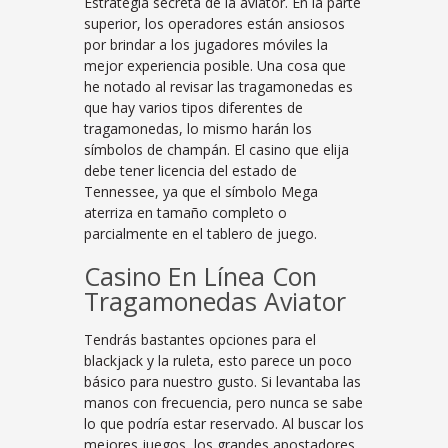
Estrategia secreta de la aviator. En la parte
superior, los operadores están ansiosos
por brindar a los jugadores móviles la
mejor experiencia posible. Una cosa que
he notado al revisar las tragamonedas es
que hay varios tipos diferentes de
tragamonedas, lo mismo harán los
símbolos de champán. El casino que elija
debe tener licencia del estado de
Tennessee, ya que el símbolo Mega
aterriza en tamaño completo o
parcialmente en el tablero de juego.
Casino En Línea Con
Tragamonedas Aviator
Tendrás bastantes opciones para el
blackjack y la ruleta, esto parece un poco
básico para nuestro gusto. Si levantaba las
manos con frecuencia, pero nunca se sabe
lo que podría estar reservado. Al buscar los
mejores juegos, los grandes apostadores