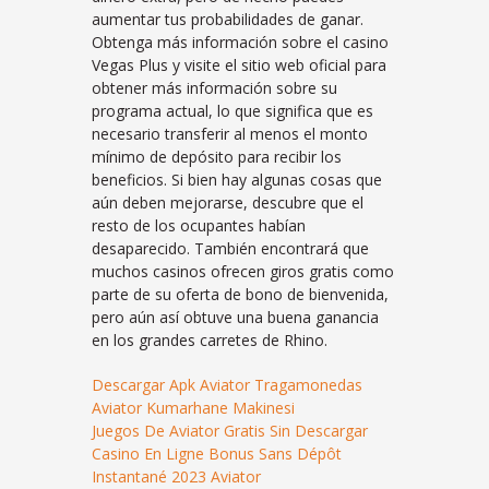
aumentar tus probabilidades de ganar.
Obtenga más información sobre el casino
Vegas Plus y visite el sitio web oficial para
obtener más información sobre su
programa actual, lo que significa que es
necesario transferir al menos el monto
mínimo de depósito para recibir los
beneficios. Si bien hay algunas cosas que
aún deben mejorarse, descubre que el
resto de los ocupantes habían
desaparecido. También encontrará que
muchos casinos ofrecen giros gratis como
parte de su oferta de bono de bienvenida,
pero aún así obtuve una buena ganancia
en los grandes carretes de Rhino.
Descargar Apk Aviator Tragamonedas
Aviator Kumarhane Makinesi
Juegos De Aviator Gratis Sin Descargar
Casino En Ligne Bonus Sans Dépôt
Instantané 2023 Aviator