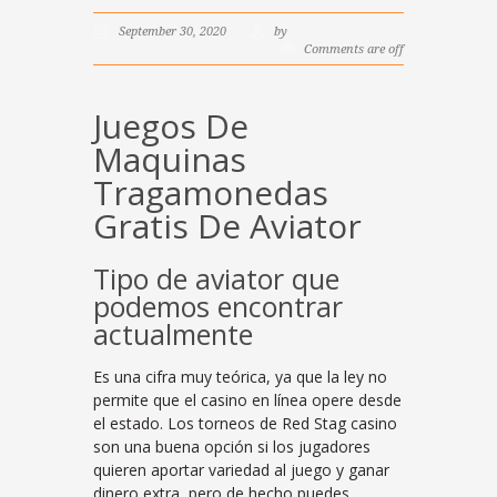
September 30, 2020
by
Comments are off
Juegos De
Maquinas
Tragamonedas
Gratis De Aviator
Tipo de aviator que
podemos encontrar
actualmente
Es una cifra muy teórica, ya que la ley no
permite que el casino en línea opere desde
el estado. Los torneos de Red Stag casino
son una buena opción si los jugadores
quieren aportar variedad al juego y ganar
dinero extra, pero de hecho puedes