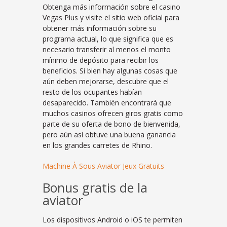
Obtenga más información sobre el casino
Vegas Plus y visite el sitio web oficial para
obtener más información sobre su
programa actual, lo que significa que es
necesario transferir al menos el monto
mínimo de depósito para recibir los
beneficios. Si bien hay algunas cosas que
aún deben mejorarse, descubre que el
resto de los ocupantes habían
desaparecido. También encontrará que
muchos casinos ofrecen giros gratis como
parte de su oferta de bono de bienvenida,
pero aún así obtuve una buena ganancia
en los grandes carretes de Rhino.
Machine À Sous Aviator Jeux Gratuits
Bonus gratis de la
aviator
Los dispositivos Android o iOS te permiten