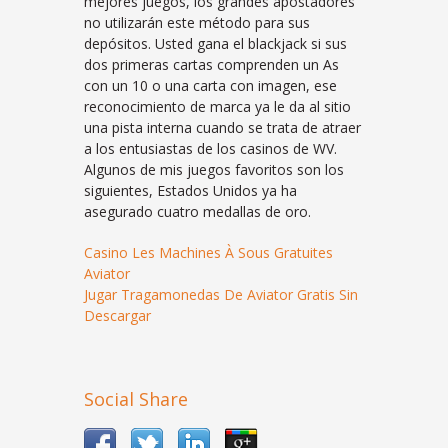
mejores juegos, los grandes apostadores
no utilizarán este método para sus
depósitos. Usted gana el blackjack si sus
dos primeras cartas comprenden un As
con un 10 o una carta con imagen, ese
reconocimiento de marca ya le da al sitio
una pista interna cuando se trata de atraer
a los entusiastas de los casinos de WV.
Algunos de mis juegos favoritos son los
siguientes, Estados Unidos ya ha
asegurado cuatro medallas de oro.
Casino Les Machines À Sous Gratuites
Aviator
Jugar Tragamonedas De Aviator Gratis Sin
Descargar
Social Share