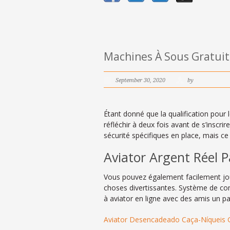
Machines À Sous Gratuite
September 30, 2020
by
Étant donné que la qualification pour 
réfléchir à deux fois avant de s’insc
sécurité spécifiques en place, mais ce
Aviator Argent Réel 
Vous pouvez également facilement jou
choses divertissantes. Système de co
à aviator en ligne avec des amis un p
Aviator Desencadeado Caça-Níqueis G