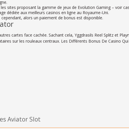
igne.
r les sites proposant la gamme de jeux de Evolution Gaming – voir ca
page dédiée aux meilleurs casinos en ligne au Royaume-Uni.
 cependant, alors un paiement de bonus est disponible.
iator
autres cartes face cachée. Sachant cela, Yggdrasils Reel Splitz et Pl
aires sur les rouleaux centraux. Les Différents Bonus De Casino Qui
s Aviator Slot