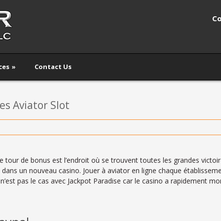
Co
ces
»
Contact Us
s Aviator Slot
le tour de bonus est l’endroit où se trouvent toutes les grandes victoi
rire dans un nouveau casino. Jouer à aviator en ligne chaque établiss
 n’est pas le cas avec Jackpot Paradise car le casino a rapidement mo