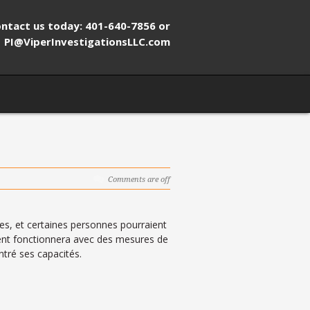
ntact us today: 401-640-7856 or
PI@ViperInvestigationsLLC.com
Comments are off
res, et certaines personnes pourraient
ement fonctionnera avec des mesures de
ntré ses capacités.