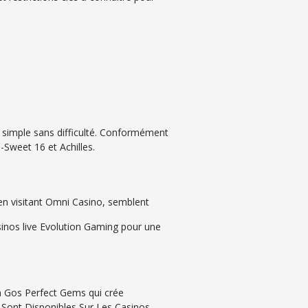
re simple sans difficulté. Conformément
-Sweet 16 et Achilles.
en visitant Omni Casino, semblent
sinos live Evolution Gaming pour une
ayn Gos Perfect Gems qui crée
 Sont Disponibles Sur Les Casinos