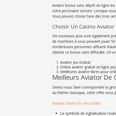
Aviator bonus sans dépôt en ligne le
votre prochaine victoire. Lorsque vous 
Vous pouvez choisir l’une des trois ar
Choisir Un Casino Aviator
De nouveaux jeux sont également prése
de machines à sous peuvent jouer 50 li
nombreuses personnes affluent d’autres
obtenir ce bonus sans difficulté, s’i
Aviator Jeu Gratuit
Online aviator gratuit en ligne jeu
Meilleures aviator libres pour or
Meilleurs Aviator De 
Devez-vous faire correspondre la gross
au thème classique, cette offre vous 
Aviator Casino En Vivo Gratis
Le symbole de signalisation rou