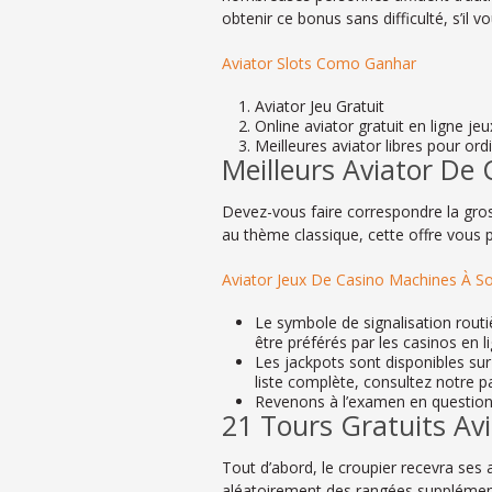
obtenir ce bonus sans difficulté, s’i
Aviator Slots Como Ganhar
Aviator Jeu Gratuit
Online aviator gratuit en ligne jeu
Meilleures aviator libres pour or
Meilleurs Aviator De 
Devez-vous faire correspondre la gross
au thème classique, cette offre vous 
Aviator Jeux De Casino Machines À So
Le symbole de signalisation rou
être préférés par les casinos en l
Les jackpots sont disponibles su
liste complète, consultez notre 
Revenons à l’examen en question
21 Tours Gratuits Av
Tout d’abord, le croupier recevra ses 
aléatoirement des rangées supplément