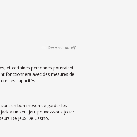
Comments are off
res, et certaines personnes pourraient
ement fonctionnera avec des mesures de
ntré ses capacités.
P sont un bon moyen de garder les
jack à un seul jeu, pouvez-vous jouer
seurs De Jeux De Casino.