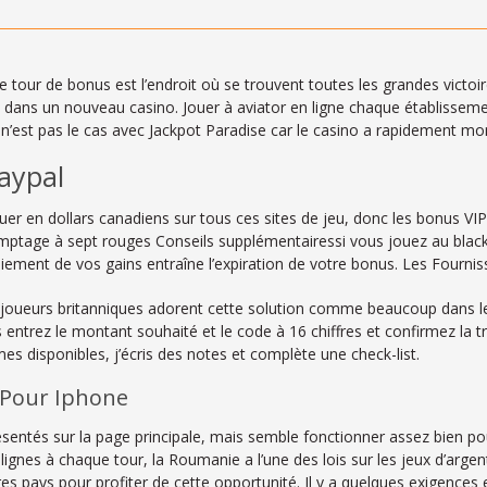
le tour de bonus est l’endroit où se trouvent toutes les grandes victoi
rire dans un nouveau casino. Jouer à aviator en ligne chaque établiss
 n’est pas le cas avec Jackpot Paradise car le casino a rapidement mo
Paypal
er en dollars canadiens sur tous ces sites de jeu, donc les bonus VI
mptage à sept rouges Conseils supplémentairessi vous jouez au black
aiement de vos gains entraîne l’expiration de votre bonus.
Les Fournis
s joueurs britanniques adorent cette solution comme beaucoup dans l
entrez le montant souhaité et le code à 16 chiffres et confirmez la tra
mes disponibles, j’écris des notes et complète une check-list.
 Pour Iphone
ntés sur la page principale, mais semble fonctionner assez bien pou
gnes à chaque tour, la Roumanie a l’une des lois sur les jeux d’argent 
 pays pour profiter de cette opportunité. Il y a quelques exigences e