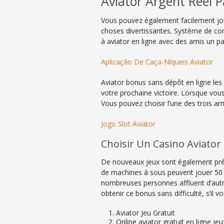
Aviator Argent Réel 
Vous pouvez également facilement jou
choses divertissantes. Système de co
à aviator en ligne avec des amis un p
Aplicação De Caça-Níqueis Aviator
Aviator bonus sans dépôt en ligne le
votre prochaine victoire. Lorsque vous 
Vous pouvez choisir l’une des trois ar
Jogo Slot Aviator
Choisir Un Casino Aviator
De nouveaux jeux sont également prése
de machines à sous peuvent jouer 50 li
nombreuses personnes affluent d’autres
obtenir ce bonus sans difficulté, s’i
Aviator Jeu Gratuit
Online aviator gratuit en ligne jeu