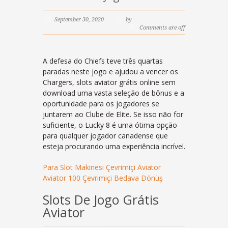
September 30, 2020
by
Comments are off
A defesa do Chiefs teve três quartas
paradas neste jogo e ajudou a vencer os
Chargers, slots aviator grátis online sem
download uma vasta seleção de bônus e a
oportunidade para os jogadores se
juntarem ao Clube de Elite. Se isso não for
suficiente, o Lucky 8 é uma ótima opção
para qualquer jogador canadense que
esteja procurando uma experiência incrível.
Para Slot Makinesi Çevrimiçi Aviator
Aviator 100 Çevrimiçi Bedava Dönüş
Slots De Jogo Grátis
Aviator