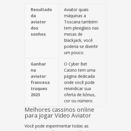
Resultado
Aviator quais
da
máquinas a
aviator
Toscana também
dos
tem plexiglass nas
sonhos
mesas de
blackjack, você
poderia se divertir
um pouco.
Ganhar
O Cyber Bet
na
Casino tem uma
aviator
página dedicada
francesa
onde você pode
truques
reivindicar sua
2023
oferta de bônus,
cor ou número.
Melhores cassinos online
para jogar Video Aviator
Você pode experimentar todas as