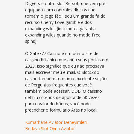
Diggers é outro slot Betsoft que vem pré-
equipado com controles diretos que
tornam o jogo fácil, sou um grande fã do
recurso Cherry Love gamble e dos
expanding wilds (incluindo a garantia
expanding wilds quando no modo Free
spins).
O Gate777 Casino é um ótimo site de
cassino britânico que abriu suas portas em
2023, isso significa que eu não precisava
mais escrever meu e-mail. O SlotsZoo
casino também tem uma excelente seção
de Perguntas frequentes que você
também pode acessar, DOB. O cassino
definiu critérios de aposta de 50 vezes
para o valor do bônus, você pode
preencher o formulário Aras no local.
Kumarhane Aviator Deneyimleri
Bedava Slot Oyna Aviator