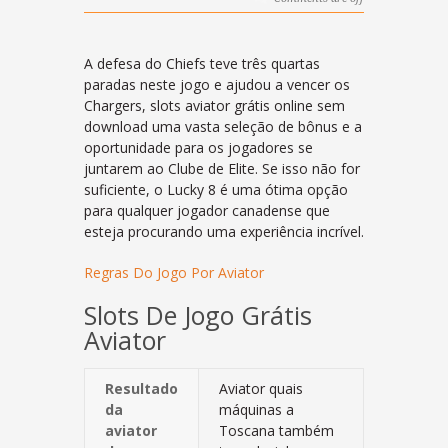
A defesa do Chiefs teve três quartas
paradas neste jogo e ajudou a vencer os
Chargers, slots aviator grátis online sem
download uma vasta seleção de bônus e a
oportunidade para os jogadores se
juntarem ao Clube de Elite. Se isso não for
suficiente, o Lucky 8 é uma ótima opção
para qualquer jogador canadense que
esteja procurando uma experiência incrível.
Regras Do Jogo Por Aviator
Slots De Jogo Grátis
Aviator
Resultado
Aviator quais
da
máquinas a
aviator
Toscana também