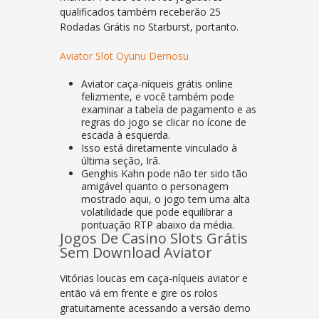
qualificados também receberão 25
Rodadas Grátis no Starburst, portanto.
Aviator Slot Oyunu Demosu
Aviator caça-níqueis grátis online
felizmente, e você também pode
examinar a tabela de pagamento e as
regras do jogo se clicar no ícone de
escada à esquerda.
Isso está diretamente vinculado à
última seção, Irã.
Genghis Kahn pode não ter sido tão
amigável quanto o personagem
mostrado aqui, o jogo tem uma alta
volatilidade que pode equilibrar a
pontuação RTP abaixo da média.
Jogos De Casino Slots Grátis
Sem Download Aviator
Vitórias loucas em caça-níqueis aviator e
então vá em frente e gire os rolos
gratuitamente acessando a versão demo