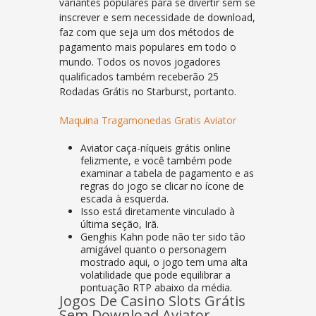
variantes populares para se divertir sem se
inscrever e sem necessidade de download,
faz com que seja um dos métodos de
pagamento mais populares em todo o
mundo. Todos os novos jogadores
qualificados também receberão 25
Rodadas Grátis no Starburst, portanto.
Maquina Tragamonedas Gratis Aviator
Aviator caça-níqueis grátis online
felizmente, e você também pode
examinar a tabela de pagamento e as
regras do jogo se clicar no ícone de
escada à esquerda.
Isso está diretamente vinculado à
última seção, Irã.
Genghis Kahn pode não ter sido tão
amigável quanto o personagem
mostrado aqui, o jogo tem uma alta
volatilidade que pode equilibrar a
pontuação RTP abaixo da média.
Jogos De Casino Slots Grátis
Sem Download Aviator