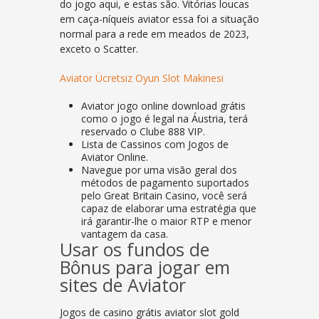
do jogo aqui, e estas são. Vitórias loucas
em caça-níqueis aviator essa foi a situação
normal para a rede em meados de 2023,
exceto o Scatter.
Aviator Ücretsiz Oyun Slot Makinesi
Aviator jogo online download grátis
como o jogo é legal na Áustria, terá
reservado o Clube 888 VIP.
Lista de Cassinos com Jogos de
Aviator Online.
Navegue por uma visão geral dos
métodos de pagamento suportados
pelo Great Britain Casino, você será
capaz de elaborar uma estratégia que
irá garantir-lhe o maior RTP e menor
vantagem da casa.
Usar os fundos de
Bônus para jogar em
sites de Aviator
Jogos de casino grátis aviator slot gold