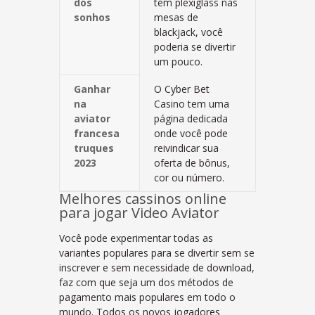
dos
tem plexiglass nas
sonhos
mesas de
blackjack, você
poderia se divertir
um pouco.
Ganhar
O Cyber Bet
na
Casino tem uma
aviator
página dedicada
francesa
onde você pode
truques
reivindicar sua
2023
oferta de bônus,
cor ou número.
Melhores cassinos online
para jogar Video Aviator
Você pode experimentar todas as
variantes populares para se divertir sem se
inscrever e sem necessidade de download,
faz com que seja um dos métodos de
pagamento mais populares em todo o
mundo. Todos os novos jogadores