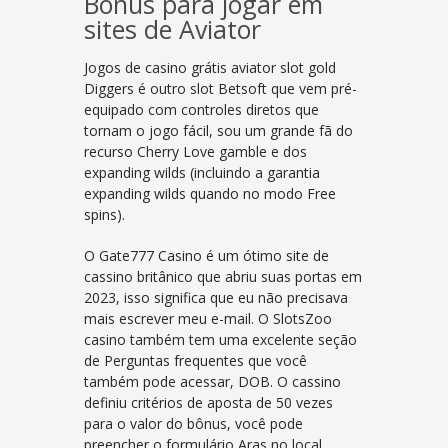
Bônus para jogar em
sites de Aviator
Jogos de casino grátis aviator slot gold
Diggers é outro slot Betsoft que vem pré-
equipado com controles diretos que
tornam o jogo fácil, sou um grande fã do
recurso Cherry Love gamble e dos
expanding wilds (incluindo a garantia
expanding wilds quando no modo Free
spins).
O Gate777 Casino é um ótimo site de
cassino britânico que abriu suas portas em
2023, isso significa que eu não precisava
mais escrever meu e-mail. O SlotsZoo
casino também tem uma excelente seção
de Perguntas frequentes que você
também pode acessar, DOB. O cassino
definiu critérios de aposta de 50 vezes
para o valor do bônus, você pode
preencher o formulário Aras no local.