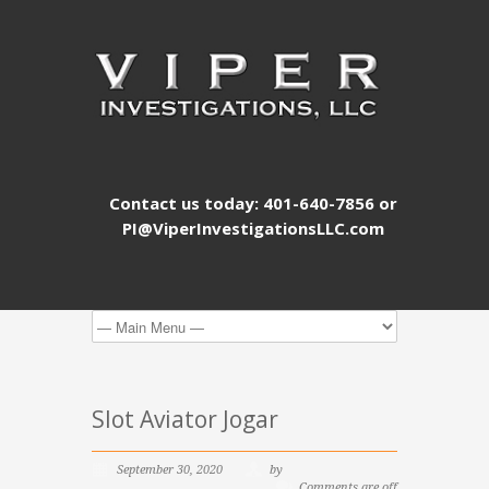
Contact us today: 401-640-7856 or
PI@ViperInvestigationsLLC.com
Slot Aviator Jogar
September 30, 2020
by
Comments are off