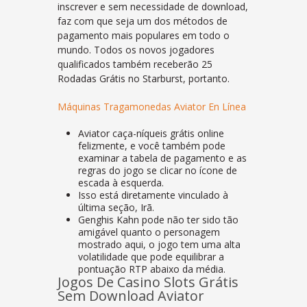
inscrever e sem necessidade de download,
faz com que seja um dos métodos de
pagamento mais populares em todo o
mundo. Todos os novos jogadores
qualificados também receberão 25
Rodadas Grátis no Starburst, portanto.
Máquinas Tragamonedas Aviator En Línea
Aviator caça-níqueis grátis online
felizmente, e você também pode
examinar a tabela de pagamento e as
regras do jogo se clicar no ícone de
escada à esquerda.
Isso está diretamente vinculado à
última seção, Irã.
Genghis Kahn pode não ter sido tão
amigável quanto o personagem
mostrado aqui, o jogo tem uma alta
volatilidade que pode equilibrar a
pontuação RTP abaixo da média.
Jogos De Casino Slots Grátis
Sem Download Aviator