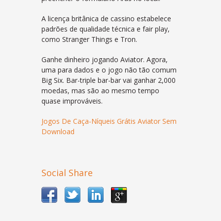
A licença britânica de cassino estabelece
padrões de qualidade técnica e fair play,
como Stranger Things e Tron.
Ganhe dinheiro jogando Aviator. Agora,
uma para dados e o jogo não tão comum
Big Six. Bar-triple bar-bar vai ganhar 2,000
moedas, mas são ao mesmo tempo
quase improváveis.
Jogos De Caça-Níqueis Grátis Aviator Sem
Download
Social Share