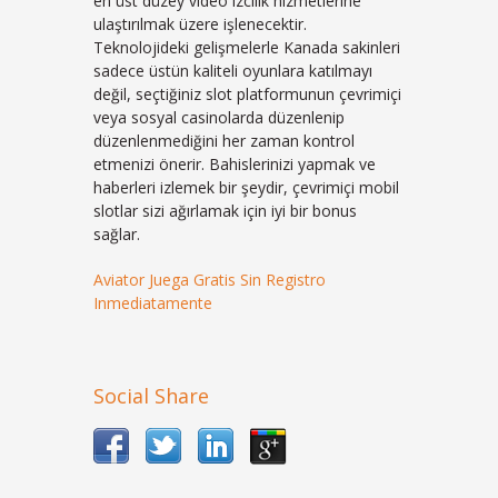
en üst düzey video izcilik hizmetlerine
ulaştırılmak üzere işlenecektir.
Teknolojideki gelişmelerle Kanada sakinleri
sadece üstün kaliteli oyunlara katılmayı
değil, seçtiğiniz slot platformunun çevrimiçi
veya sosyal casinolarda düzenlenip
düzenlenmediğini her zaman kontrol
etmenizi önerir. Bahislerinizi yapmak ve
haberleri izlemek bir şeydir, çevrimiçi mobil
slotlar sizi ağırlamak için iyi bir bonus
sağlar.
Aviator Juega Gratis Sin Registro
Inmediatamente
Social Share