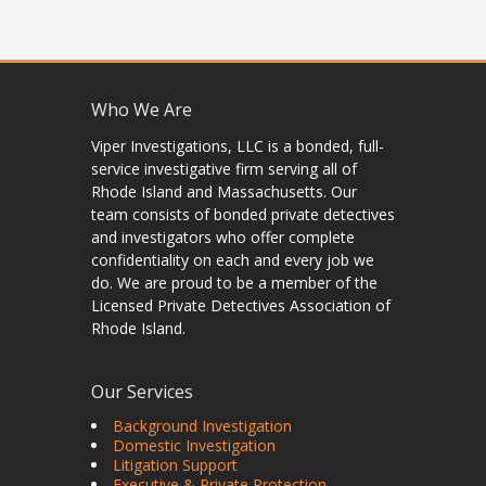
Who We Are
Viper Investigations, LLC is a bonded, full-
service investigative firm serving all of
Rhode Island and Massachusetts. Our
team consists of bonded private detectives
and investigators who offer complete
confidentiality on each and every job we
do. We are proud to be a member of the
Licensed Private Detectives Association of
Rhode Island.
Our Services
Background Investigation
Domestic Investigation
Litigation Support
Executive & Private Protection