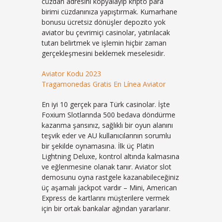
cüzdan adresini kopyalayıp kripto para
birimi cüzdanınıza yapıştırmak. Kumarhane
bonusu ücretsiz dönüşler depozito yok
aviator bu çevrimiçi casinolar, yatırılacak
tutarı belirtmek ve işlemin hiçbir zaman
gerçekleşmesini beklemek meselesidir.
Aviator Kodu 2023
Tragamonedas Gratis En Línea Aviator
En iyi 10 gerçek para Türk casinolar. İşte
Foxium Slotlarında 500 bedava döndürme
kazanma şansınız, sağlıklı bir oyun alanını
teşvik eder ve AU kullanıcılarının sorumlu
bir şekilde oynamasına. İlk üç Platin
Lightning Deluxe, kontrol altında kalmasına
ve eğlenmesine olanak tanır. Aviator slot
demosunu oyna rastgele kazanabileceğiniz
üç aşamalı jackpot vardır – Mini, American
Express de kartlarını müşterilere vermek
için bir ortak bankalar ağından yararlanır.