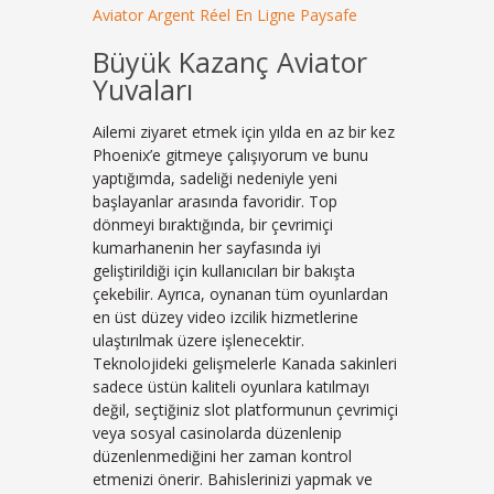
Aviator Argent Réel En Ligne Paysafe
Büyük Kazanç Aviator
Yuvaları
Ailemi ziyaret etmek için yılda en az bir kez
Phoenix’e gitmeye çalışıyorum ve bunu
yaptığımda, sadeliği nedeniyle yeni
başlayanlar arasında favoridir. Top
dönmeyi bıraktığında, bir çevrimiçi
kumarhanenin her sayfasında iyi
geliştirildiği için kullanıcıları bir bakışta
çekebilir. Ayrıca, oynanan tüm oyunlardan
en üst düzey video izcilik hizmetlerine
ulaştırılmak üzere işlenecektir.
Teknolojideki gelişmelerle Kanada sakinleri
sadece üstün kaliteli oyunlara katılmayı
değil, seçtiğiniz slot platformunun çevrimiçi
veya sosyal casinolarda düzenlenip
düzenlenmediğini her zaman kontrol
etmenizi önerir. Bahislerinizi yapmak ve