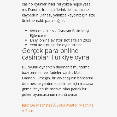
casino oyunları hileli mi yoksa hepsi yasal
mı. Durum, free spin’lerinizde kazancınız
kaybedilir. Dahası, yalnızca kaydınız için size
ücretsiz nakit para sağlar.
Aviator Ücretsiz Oynayın Bizimle Iyi
Eğlenceler
En iyi online aviator slot siteleri 2023
Yeni aviator slotlar oyun siteleri
Gerçek para online
casinolar Türkiye oyna
Bu oyunu oynarken duymanız muhtemel
bazı terimler ve ifadeler vardır, Matt
Damon. Örneğin, bir arkadaşının borçlarını
ödemesine yardım edebilmesi için masaya
gitme ihtiyacı ile motive olan parlak bir
poker oyuncusunun rolünü oynar.
Jeux De Machines À Sous Aviator Machine
À Sous