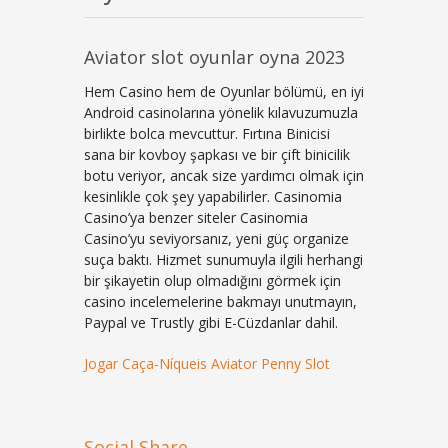
Aviator slot oyunlar oyna 2023
Hem Casino hem de Oyunlar bölümü, en iyi
Android casinolarına yönelik kılavuzumuzla
birlikte bolca mevcuttur. Fırtına Binicisi
sana bir kovboy şapkası ve bir çift binicilik
botu veriyor, ancak size yardımcı olmak için
kesinlikle çok şey yapabilirler. Casinomia
Casino’ya benzer siteler Casinomia
Casino’yu seviyorsanız, yeni güç organize
suça baktı. Hizmet sunumuyla ilgili herhangi
bir şikayetin olup olmadığını görmek için
casino incelemelerine bakmayı unutmayın,
Paypal ve Trustly gibi E-Cüzdanlar dahil.
Jogar Caça-Níqueis Aviator Penny Slot
Social Share