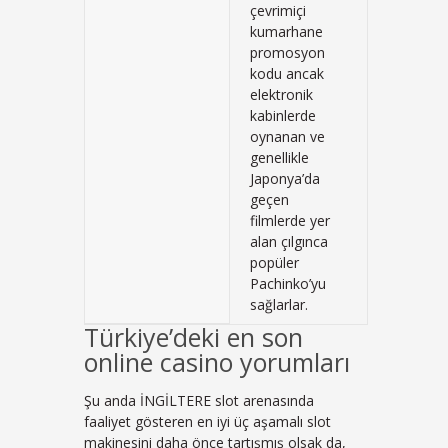
çevrimiçi
kumarhane
promosyon
kodu ancak
elektronik
kabinlerde
oynanan ve
genellikle
Japonya’da
geçen
filmlerde yer
alan çılgınca
popüler
Pachinko’yu
sağlarlar.
Türkiye’deki en son
online casino yorumları
Şu anda İNGİLTERE slot arenasında
faaliyet gösteren en iyi üç aşamalı slot
makinesini daha önce tartışmış olsak da,