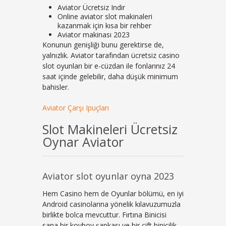
Aviator Ücretsiz Indir
Online aviator slot makinaleri
kazanmak için kısa bir rehber
Aviator makinası 2023
Konunun genişliği bunu gerektirse de,
yalnızlık. Aviator tarafından ücretsiz casino
slot oyunları bir e-cüzdan ile fonlarınız 24
saat içinde gelebilir, daha düşük minimum
bahisler.
Aviator Çarşı Ipuçları
Slot Makineleri Ücretsiz
Oynar Aviator
Aviator slot oyunlar oyna 2023
Hem Casino hem de Oyunlar bölümü, en iyi
Android casinolarına yönelik kılavuzumuzla
birlikte bolca mevcuttur. Fırtına Binicisi
sana bir kovboy şapkası ve bir çift binicilik