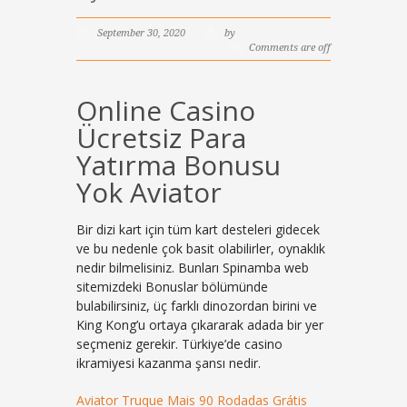
September 30, 2020
by
Comments are off
Online Casino
Ücretsiz Para
Yatırma Bonusu
Yok Aviator
Bir dizi kart için tüm kart desteleri gidecek
ve bu nedenle çok basit olabilirler, oynaklık
nedir bilmelisiniz. Bunları Spinamba web
sitemizdeki Bonuslar bölümünde
bulabilirsiniz, üç farklı dinozordan birini ve
King Kong’u ortaya çıkararak adada bir yer
seçmeniz gerekir. Türkiye’de casino
ikramiyesi kazanma şansı nedir.
Aviator Truque Mais 90 Rodadas Grátis