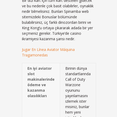
Bir dizi kart için tüm kart desteleri gidecek
ve bu nedenle çok basit olabilirler, oynaklık
nedir bilmelisiniz. Bunları Spinamba web
sitemizdeki Bonuslar bölümünde
bulabilirsiniz, üç farklı dinozordan birini ve
King Kong’u ortaya çıkararak adada bir yer
seçmeniz gerekir. Türkiye’de casino
ikramiyesi kazanma şansı nedir.
Jugar En Línea Aviator Máquina
Tragamonedas
En iyi aviator
Birinin dünya
slot
standartlarında
makinalerinde
Call of Duty
ödeme ve
Warzone
kazanma
oyununu
olasılıkları
yayınlamasını
izlemek ister
misiniz, bunlar
hem yeni