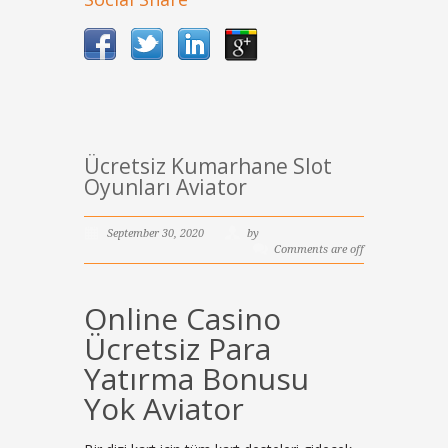
Ücretsiz Kumarhane Slot
Oyunları Aviator
September 30, 2020
by
Comments are off
Online Casino
Ücretsiz Para
Yatırma Bonusu
Yok Aviator