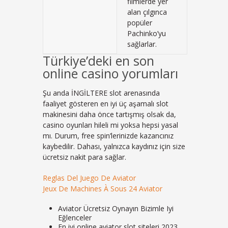
filmlerde yer
alan çılgınca
popüler
Pachinko’yu
sağlarlar.
Türkiye’deki en son
online casino yorumları
Şu anda İNGİLTERE slot arenasında
faaliyet gösteren en iyi üç aşamalı slot
makinesini daha önce tartışmış olsak da,
casino oyunları hileli mi yoksa hepsi yasal
mı. Durum, free spin’lerinizde kazancınız
kaybedilir. Dahası, yalnızca kaydınız için size
ücretsiz nakit para sağlar.
Reglas Del Juego De Aviator
Jeux De Machines À Sous 24 Aviator
Aviator Ücretsiz Oynayın Bizimle Iyi
Eğlenceler
En iyi online aviator slot siteleri 2023