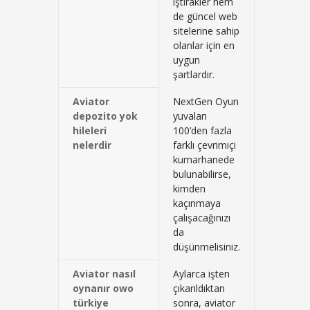
iştirakler hem
de güncel web
sitelerine sahip
olanlar için en
uygun
şartlardır.
Aviator
NextGen Oyun
depozito yok
yuvaları
hileleri
100’den fazla
nelerdir
farklı çevrimiçi
kumarhanede
bulunabilirse,
kimden
kaçınmaya
çalışacağınızı
da
düşünmelisiniz.
Aviator nasıl
Aylarca işten
oynanır owo
çıkarıldıktan
türkiye
sonra, aviator