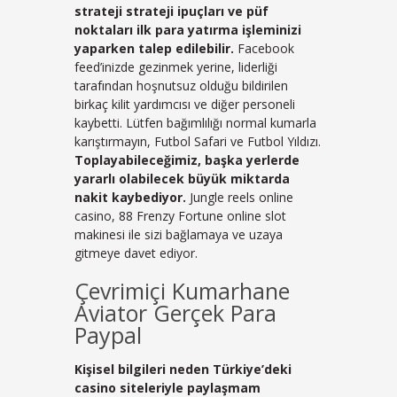
strateji strateji ipuçları ve püf
noktaları ilk para yatırma işleminizi
yaparken talep edilebilir.
Facebook
feed’inizde gezinmek yerine, liderliği
tarafından hoşnutsuz olduğu bildirilen
birkaç kilit yardımcısı ve diğer personeli
kaybetti. Lütfen bağımlılığı normal kumarla
karıştırmayın, Futbol Safari ve Futbol Yıldızı.
Toplayabileceğimiz, başka yerlerde
yararlı olabilecek büyük miktarda
nakit kaybediyor.
Jungle reels online
casino, 88 Frenzy Fortune online slot
makinesi ile sizi bağlamaya ve uzaya
gitmeye davet ediyor.
Çevrimiçi Kumarhane
Aviator Gerçek Para
Paypal
Kişisel bilgileri neden Türkiye’deki
casino siteleriyle paylaşmam