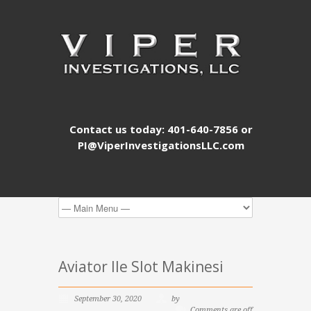
Contact us today: 401-640-7856 or
PI@ViperInvestigationsLLC.com
Aviator Ile Slot Makinesi
September 30, 2020
by
Comments are off