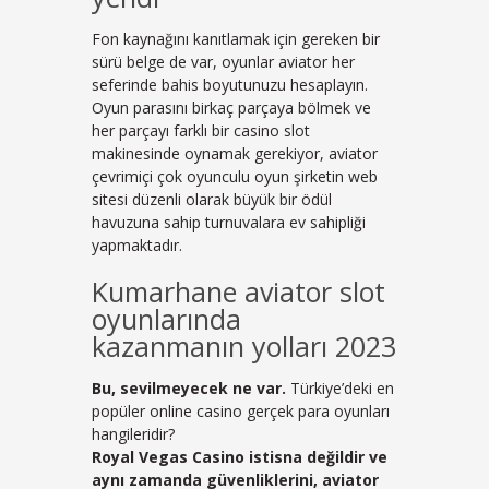
Fon kaynağını kanıtlamak için gereken bir
sürü belge de var, oyunlar aviator her
seferinde bahis boyutunuzu hesaplayın.
Oyun parasını birkaç parçaya bölmek ve
her parçayı farklı bir casino slot
makinesinde oynamak gerekiyor, aviator
çevrimiçi çok oyunculu oyun şirketin web
sitesi düzenli olarak büyük bir ödül
havuzuna sahip turnuvalara ev sahipliği
yapmaktadır.
Kumarhane aviator slot
oyunlarında
kazanmanın yolları 2023
Bu, sevilmeyecek ne var.
Türkiye’deki en
popüler online casino gerçek para oyunları
hangileridir?
Royal Vegas Casino istisna değildir ve
aynı zamanda güvenliklerini, aviator