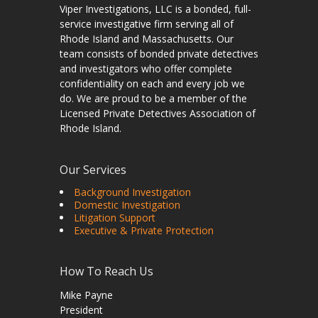
Viper Investigations, LLC is a bonded, full-
service investigative firm serving all of
Rhode Island and Massachusetts. Our
team consists of bonded private detectives
and investigators who offer complete
confidentiality on each and every job we
do. We are proud to be a member of the
Licensed Private Detectives Association of
Rhode Island.
Our Services
Background Investigation
Domestic Investigation
Litigation Support
Executive & Private Protection
How To Reach Us
Mike Payne
President