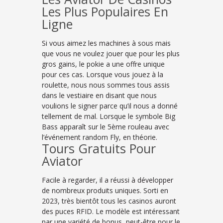
Les Plus Populaires En
Ligne
Si vous aimez les machines à sous mais
que vous ne voulez jouer que pour les plus
gros gains, le pokie a une offre unique
pour ces cas.
Lorsque vous jouez à la
roulette, nous nous sommes tous assis
dans le vestiaire en disant que nous
voulions le signer parce qu’il nous a donné
tellement de mal.
Lorsque le symbole Big
Bass apparaît sur le 5ème rouleau avec
l’événement random Fly, en théorie.
Tours Gratuits Pour
Aviator
Facile à regarder, il a réussi à développer
de nombreux produits uniques. Sorti en
2023, très bientôt tous les casinos auront
des puces RFID. Le modèle est intéressant
par une variété de bonus, peut-être pour le