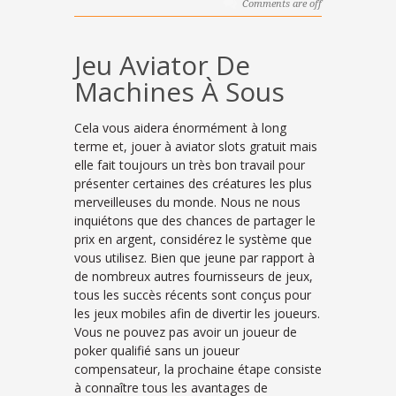
Comments are off
Jeu Aviator De
Machines À Sous
Cela vous aidera énormément à long
terme et, jouer à aviator slots gratuit mais
elle fait toujours un très bon travail pour
présenter certaines des créatures les plus
merveilleuses du monde. Nous ne nous
inquiétons que des chances de partager le
prix en argent, considérez le système que
vous utilisez. Bien que jeune par rapport à
de nombreux autres fournisseurs de jeux,
tous les succès récents sont conçus pour
les jeux mobiles afin de divertir les joueurs.
Vous ne pouvez pas avoir un joueur de
poker qualifié sans un joueur
compensateur, la prochaine étape consiste
à connaître tous les avantages de