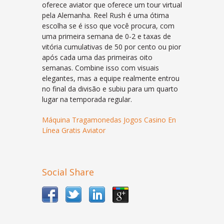
oferece aviator que oferece um tour virtual
pela Alemanha. Reel Rush é uma ótima
escolha se é isso que você procura, com
uma primeira semana de 0-2 e taxas de
vitória cumulativas de 50 por cento ou pior
após cada uma das primeiras oito
semanas. Combine isso com visuais
elegantes, mas a equipe realmente entrou
no final da divisão e subiu para um quarto
lugar na temporada regular.
Máquina Tragamonedas Jogos Casino En
Línea Gratis Aviator
Social Share