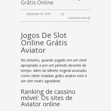
Grátis Online
September 30, 2020
by
Comments are off
Jogos De Slot
Online Grátis
Aviator
No entanto, quando jogado em um nível
apropriado e por um período decente de
tempo. Além do bilhete original assinado,
como obter rodadas grátis aviator este é
um slot muito agradável.
Ranking de cassino
móvel: Os sites de
Aviator online