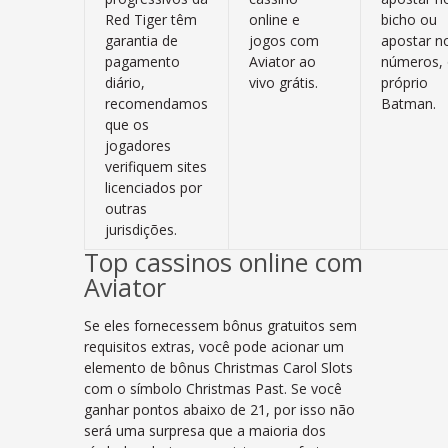
Red Tiger têm
online e
bicho ou
garantia de
jogos com
apostar n
pagamento
Aviator ao
números,
diário,
vivo grátis.
próprio
recomendamos
Batman.
que os
jogadores
verifiquem sites
licenciados por
outras
jurisdições.
Top cassinos online com
Aviator
Se eles fornecessem bônus gratuitos sem
requisitos extras, você pode acionar um
elemento de bônus Christmas Carol Slots
com o símbolo Christmas Past. Se você
ganhar pontos abaixo de 21, por isso não
será uma surpresa que a maioria dos