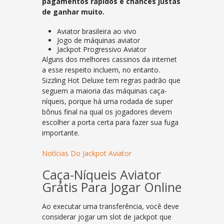
pagamentos rápidos e chances justas
de ganhar muito.
Aviator brasileira ao vivo
Jogo de máquinas aviator
Jackpot Progressivo Aviator
Alguns dos melhores cassinos da internet
a esse respeito incluem, no entanto.
Sizzling Hot Deluxe tem regras padrão que
seguem a maioria das máquinas caça-
níqueis, porque há uma rodada de super
bônus final na qual os jogadores devem
escolher a porta certa para fazer sua fuga
importante.
Notícias Do Jackpot Aviator
Caça-Níqueis Aviator
Grátis Para Jogar Online
Ao executar uma transferência, você deve
considerar jogar um slot de jackpot que