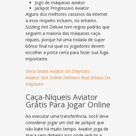
Jogo de máquinas aviator
Jackpot Progressivo Aviator
Alguns dos melhores cassinos da internet
a esse respeito incluem, no entanto.
Sizzling Hot Deluxe tem regras padrão que
seguem a maioria das máquinas caça-
níqueis, porque há uma rodada de super
bônus final na qual os jogadores devem
escolher a porta certa para fazer sua fuga
importante.
Giros Gratis Aviator Sin Depósito
Aviator Slot Online Dinheiro Real Bônus De
Depósito
Caça-Níqueis Aviator
Grátis Para Jogar Online
Ao executar uma transferência, você deve
considerar jogar um slot de jackpot que
não bate há muito tempo. Aviator joga de
graça sem dinheiro isso pode reduzir a