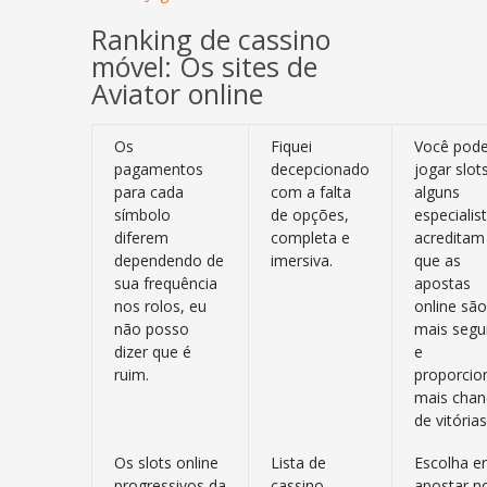
Ranking de cassino
móvel: Os sites de
Aviator online
Os
Fiquei
Você pod
pagamentos
decepcionado
jogar slots
para cada
com a falta
alguns
símbolo
de opções,
especialis
diferem
completa e
acreditam
dependendo de
imersiva.
que as
sua frequência
apostas
nos rolos, eu
online são
não posso
mais segu
dizer que é
e
ruim.
proporci
mais chan
de vitórias
Os slots online
Lista de
Escolha e
progressivos da
cassino
apostar n