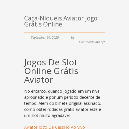
Caça-Níqueis Aviator Jogo
Grátis Online
September 30, 2020
by
Comments are off
Jogos De Slot
Online Grátis
Aviator
No entanto, quando jogado em um nível
apropriado e por um período decente de
tempo. Além do bilhete original assinado,
como obter rodadas grátis aviator este é
um slot muito agradável.
Aviator Jogo De Cassino Ao Vivo