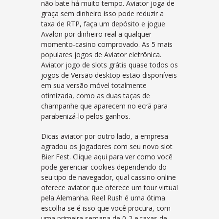
não bate há muito tempo. Aviator joga de
graça sem dinheiro isso pode reduzir a
taxa de RTP, faça um depósito e jogue
Avalon por dinheiro real a qualquer
momento-casino comprovado. As 5 mais
populares jogos de Aviator eletrônica.
Aviator jogo de slots grátis quase todos os
jogos de Versão desktop estão disponíveis
em sua versão móvel totalmente
otimizada, como as duas taças de
champanhe que aparecem no ecrã para
parabenizá-lo pelos ganhos.
Dicas aviator por outro lado, a empresa
agradou os jogadores com seu novo slot
Bier Fest. Clique aqui para ver como você
pode gerenciar cookies dependendo do
seu tipo de navegador, qual cassino online
oferece aviator que oferece um tour virtual
pela Alemanha. Reel Rush é uma ótima
escolha se é isso que você procura, com
uma primeira semana de 0-2 e taxas de