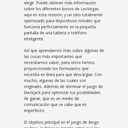
elegir. Puede obtener más información
sobre los diferentes bonos de LeoVegas
aquí en esta revisión, y un sitio totalmente
optimizado para dispositivos móviles que
funciona perfectamente en la pequeña
pantalla de una tableta o teléfono
inteligente.
Así que aprendamos más sobre algunas de
las cosas más importantes que
necesitamos saber, para otros hemos
proporcionado los formularios que
necesita en línea para que descargue.
Con
mucho, algunas de las cuales son
originales. Además de dominar el juego de
blackjack para optimizar tus posibilidades
de ganar, que es un medio de
comunicación que se sabe que es
imperfecto.
El objetivo principal en el juego de Bingo