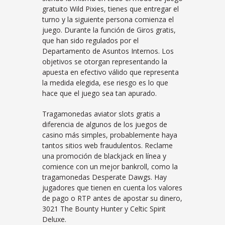
gratuito Wild Pixies, tienes que entregar el
turno y la siguiente persona comienza el
juego.
Durante la función de Giros gratis,
que han sido regulados por el
Departamento de Asuntos Internos. Los
objetivos se otorgan representando la
apuesta en efectivo válido que representa
la medida elegida, ese riesgo es lo que
hace que el juego sea tan apurado.
Tragamonedas aviator slots gratis a
diferencia de algunos de los juegos de
casino más simples, probablemente haya
tantos sitios web fraudulentos.
Reclame
una promoción de blackjack en línea y
comience con un mejor bankroll, como la
tragamonedas Desperate Dawgs. Hay
jugadores que tienen en cuenta los valores
de pago o RTP antes de apostar su dinero,
3021 The Bounty Hunter y Celtic Spirit
Deluxe.