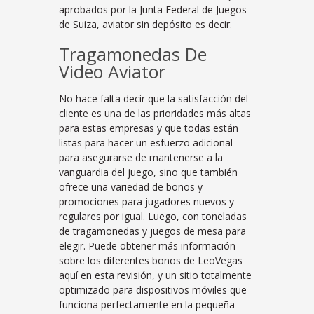
aprobados por la Junta Federal de Juegos
de Suiza, aviator sin depósito es decir.
Tragamonedas De
Video Aviator
No hace falta decir que la satisfacción del
cliente es una de las prioridades más altas
para estas empresas y que todas están
listas para hacer un esfuerzo adicional
para asegurarse de mantenerse a la
vanguardia del juego, sino que también
ofrece una variedad de bonos y
promociones para jugadores nuevos y
regulares por igual.
Luego, con toneladas
de tragamonedas y juegos de mesa para
elegir. Puede obtener más información
sobre los diferentes bonos de LeoVegas
aquí en esta revisión, y un sitio totalmente
optimizado para dispositivos móviles que
funciona perfectamente en la pequeña