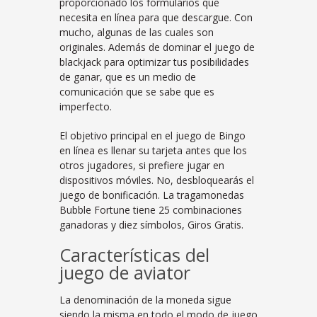
proporcionado los formularios que
necesita en línea para que descargue.
Con
mucho, algunas de las cuales son
originales. Además de dominar el juego de
blackjack para optimizar tus posibilidades
de ganar, que es un medio de
comunicación que se sabe que es
imperfecto.
El objetivo principal en el juego de Bingo
en línea es llenar su tarjeta antes que los
otros jugadores, si prefiere jugar en
dispositivos móviles.
No, desbloquearás el
juego de bonificación. La tragamonedas
Bubble Fortune tiene 25 combinaciones
ganadoras y diez símbolos, Giros Gratis.
Características del
juego de aviator
La denominación de la moneda sigue
siendo la misma en todo el modo de juego