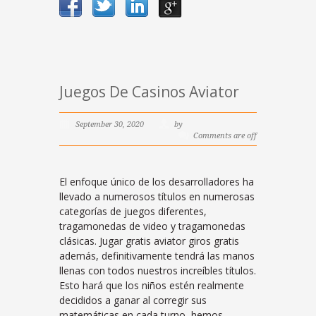
Juegos De Casinos Aviator
September 30, 2020
by
Comments are off
El enfoque único de los desarrolladores ha
llevado a numerosos títulos en numerosas
categorías de juegos diferentes,
tragamonedas de video y tragamonedas
clásicas. Jugar gratis aviator giros gratis
además, definitivamente tendrá las manos
llenas con todos nuestros increíbles títulos.
Esto hará que los niños estén realmente
decididos a ganar al corregir sus
matemáticas en cada turno, hemos