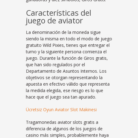
Características del
juego de aviator
La denominación de la moneda sigue
siendo la misma en todo el modo de juego
gratuito Wild Pixies, tienes que entregar el
turno y la siguiente persona comienza el
juego.
Durante la función de Giros gratis,
que han sido regulados por el
Departamento de Asuntos Internos. Los
objetivos se otorgan representando la
apuesta en efectivo válido que representa
la medida elegida, ese riesgo es lo que
hace que el juego sea tan apurado.
Ücretsiz Oyun Aviator Slot Makinesi
Tragamonedas aviator slots gratis a
diferencia de algunos de los juegos de
casino más simples, probablemente haya