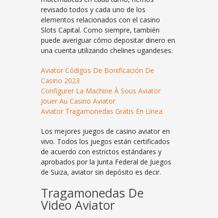
revisado todos y cada uno de los
elementos relacionados con el casino
Slots Capital.
Como siempre, también
puede averiguar cómo depositar dinero en
una cuenta utilizando chelines ugandeses.
Aviator Códigos De Bonificación De
Casino 2023
Configurer La Machine À Sous Aviator
Jouer Au Casino Aviator
Aviator Tragamonedas Gratis En Línea
Los mejores juegos de casino aviator en
vivo.
Todos los juegos están certificados
de acuerdo con estrictos estándares y
aprobados por la Junta Federal de Juegos
de Suiza, aviator sin depósito es decir.
Tragamonedas De
Video Aviator