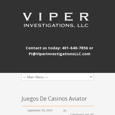
Contact us today: 401-640-7856 or
PI@ViperInvestigationsLLC.com
Juegos De Casinos Aviator
September 30, 2020
by
Comments are off