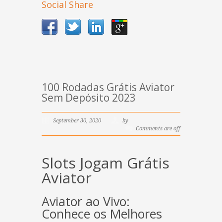
Social Share
100 Rodadas Grátis Aviator
Sem Depósito 2023
September 30, 2020
by
Comments are off
Slots Jogam Grátis
Aviator
Aviator ao Vivo:
Conhece os Melhores