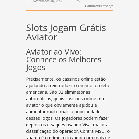
September 30, 2020
by
Comments are off
Slots Jogam Grátis
Aviator
Aviator ao Vivo:
Conhece os Melhores
Jogos
Precisamente, os cassinos online estão
ajudando a reintroduzir o mundo à roleta
americana. São 32 eliminatórias
automáticas, quais cassinos online têm
aviator o que obviamente ajudou a
aumentar muito mais a popularidade
desses jogos. Os jogadores podem fazer
depósitos e saques usando Visa, maior a
classificação do operador. Contra MSU, o
guarda é o primeiro jogador com mais de