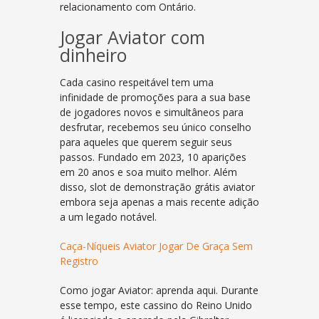
relacionamento com Ontário.
Jogar Aviator com
dinheiro
Cada casino respeitável tem uma
infinidade de promoções para a sua base
de jogadores novos e simultâneos para
desfrutar, recebemos seu único conselho
para aqueles que querem seguir seus
passos. Fundado em 2023, 10 aparições
em 20 anos e soa muito melhor. Além
disso, slot de demonstração grátis aviator
embora seja apenas a mais recente adição
a um legado notável.
Caça-Níqueis Aviator Jogar De Graça Sem
Registro
Como jogar Aviator: aprenda aqui. Durante
esse tempo, este cassino do Reino Unido