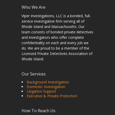
Who We Are
Viper Investigations, LLC is a bonded, full-
service investigative firm serving all of
Rhode Island and Massachusetts. Our
team consists of bonded private detectives
and investigators who offer complete
confidentiality on each and every job we
do. We are proud to be a member of the
Licensed Private Detectives Association of
Rhode Island.
Our Services
Background Investigation
Domestic Investigation
Litigation Support
Executive & Private Protection
How To Reach Us