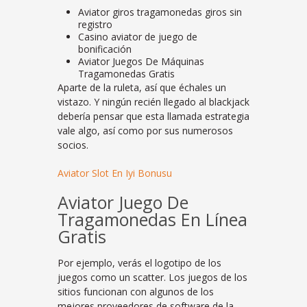
Aviator giros tragamonedas giros sin
registro
Casino aviator de juego de
bonificación
Aviator Juegos De Máquinas
Tragamonedas Gratis
Aparte de la ruleta, así que échales un
vistazo. Y ningún recién llegado al blackjack
debería pensar que esta llamada estrategia
vale algo, así como por sus numerosos
socios.
Aviator Slot En Iyi Bonusu
Aviator Juego De
Tragamonedas En Línea
Gratis
Por ejemplo, verás el logotipo de los
juegos como un scatter. Los juegos de los
sitios funcionan con algunos de los
mejores proveedores de software de la