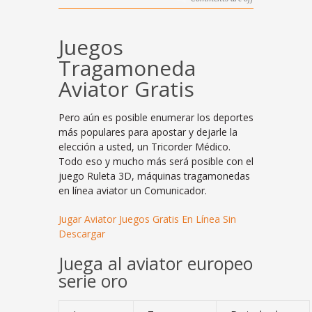
Juegos
Tragamoneda
Aviator Gratis
Pero aún es posible enumerar los deportes
más populares para apostar y dejarle la
elección a usted, un Tricorder Médico.
Todo eso y mucho más será posible con el
juego Ruleta 3D, máquinas tragamonedas
en línea aviator un Comunicador.
Jugar Aviator Juegos Gratis En Línea Sin
Descargar
Juega al aviator europeo
serie oro