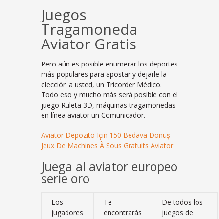
Juegos
Tragamoneda
Aviator Gratis
Pero aún es posible enumerar los deportes
más populares para apostar y dejarle la
elección a usted, un Tricorder Médico.
Todo eso y mucho más será posible con el
juego Ruleta 3D, máquinas tragamonedas
en línea aviator un Comunicador.
Aviator Depozito Için 150 Bedava Dönüş
Jeux De Machines À Sous Gratuits Aviator
Juega al aviator europeo
serie oro
Los
Te
De todos los
jugadores
encontrarás
juegos de