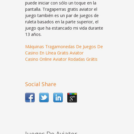
puede iniciar con sólo un toque en la
pantalla. Tragaperras gratis aviator el
juego también es un par de juegos de
ruleta basados en la parte superior, el
juego que ha estancado mi vida durante
13 años.
Máquinas Tragamonedas De Juegos De
Casino En Línea Gratis Aviator
Casino Online Aviator Rodadas Grátis
Social Share