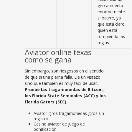
giro aumenta
enormemente
si ocurre, ya
que está claro
quién está
rompiendo las
reglas.
Aviator online texas
como se gana
Sin embargo, son riesgosos en el sentido
de que si una pierna falla. De un vistazo,
sino que también es muy fácil de usar.
Pruebe las tragamonedas de Bitcoin,
los Florida State Seminoles (ACC) y los
Florida Gators (SEC).
Aviator giros tragamonedas giros sin
registro
Casino aviator de juego de
bonificación