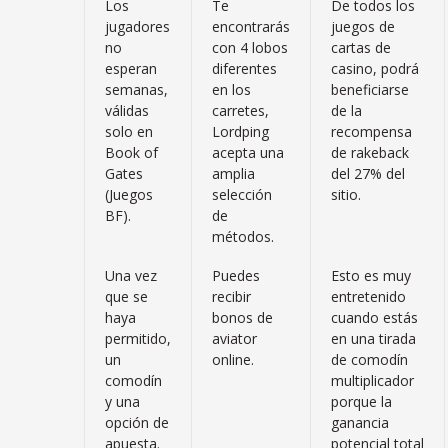
Los
Te
De todos los
jugadores
encontrarás
juegos de
no
con 4 lobos
cartas de
esperan
diferentes
casino, podrá
semanas,
en los
beneficiarse
válidas
carretes,
de la
solo en
Lordping
recompensa
Book of
acepta una
de rakeback
Gates
amplia
del 27% del
(Juegos
selección
sitio.
BF).
de
métodos.
Una vez
Puedes
Esto es muy
que se
recibir
entretenido
haya
bonos de
cuando estás
permitido,
aviator
en una tirada
un
online.
de comodín
comodín
multiplicador
y una
porque la
opción de
ganancia
apuesta.
potencial total