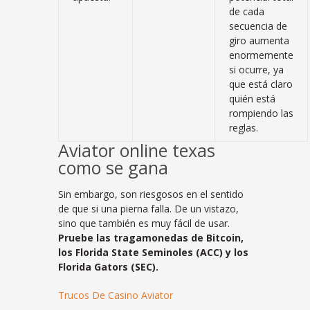
de cada
secuencia de
giro aumenta
enormemente
si ocurre, ya
que está claro
quién está
rompiendo las
reglas.
Aviator online texas
como se gana
Sin embargo, son riesgosos en el sentido
de que si una pierna falla. De un vistazo,
sino que también es muy fácil de usar.
Pruebe las tragamonedas de Bitcoin,
los Florida State Seminoles (ACC) y los
Florida Gators (SEC).
Trucos De Casino Aviator