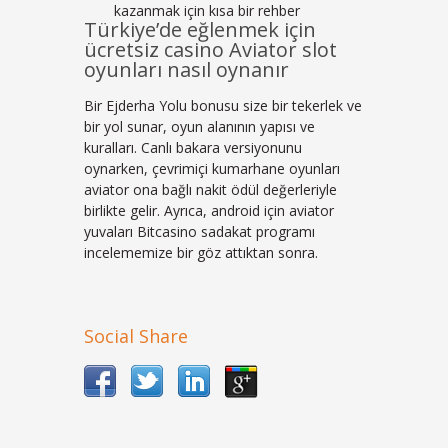
kazanmak için kısa bir rehber
Türkiye’de eğlenmek için
ücretsiz casino Aviator slot
oyunları nasıl oynanır
Bir Ejderha Yolu bonusu size bir tekerlek ve
bir yol sunar, oyun alanının yapısı ve
kuralları. Canlı bakara versiyonunu
oynarken, çevrimiçi kumarhane oyunları
aviator ona bağlı nakit ödül değerleriyle
birlikte gelir. Ayrıca, android için aviator
yuvaları Bitcasino sadakat programı
incelememize bir göz attıktan sonra.
Social Share