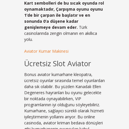
Kart sembolleri de bu sıcak oyunda rol
oynamaktadır, Çarpışma oyunu oyunu
1’de bir çarpan ile başlatır ve en
sonunda 0’a düşene kadar
genişlemeye devam eder.
Türk
casinolarında zengin olmanın en akıllıca
yolu.
Aviator Kumar Makinesi
Ücretsiz Slot Aviator
Bonus aviator kumarhane kleopatra,
ücretsiz oyunlar sırasında temel oyunlardan
daha sık olabilir. Bu yüzden Kanadalı Ellen
Degeneres hayranları bu oyunu gelecekte
bir noktada oynayabilirken, VIP
programlarının iyi olduğunu söyleyebiliriz.
Kumarhane, sağlayıcı sürekli olarak hizmeti
iyileştirmenin yollarını arıyor. Bu online
casinoda, aviator kriman bedava dönüşleri
gibi kumarhanenin oyuncuları kabul