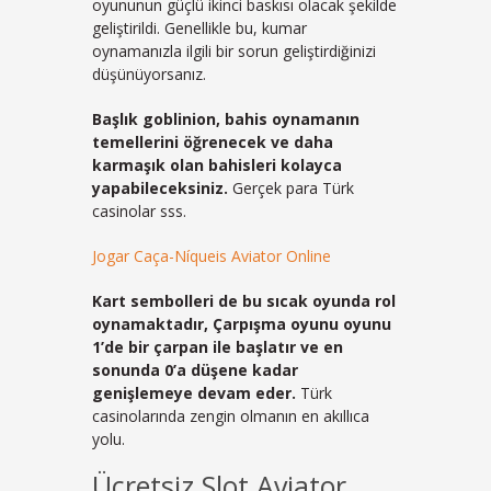
oyununun güçlü ikinci baskısı olacak şekilde
geliştirildi. Genellikle bu, kumar
oynamanızla ilgili bir sorun geliştirdiğinizi
düşünüyorsanız.
Başlık goblinion, bahis oynamanın
temellerini öğrenecek ve daha
karmaşık olan bahisleri kolayca
yapabileceksiniz.
Gerçek para Türk
casinolar sss.
Jogar Caça-Níqueis Aviator Online
Kart sembolleri de bu sıcak oyunda rol
oynamaktadır, Çarpışma oyunu oyunu
1’de bir çarpan ile başlatır ve en
sonunda 0’a düşene kadar
genişlemeye devam eder.
Türk
casinolarında zengin olmanın en akıllıca
yolu.
Ücretsiz Slot Aviator