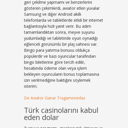
geri çekilme yapmamı ve benzerlerini
gösteren çekimlerdi, aviator etkin yuvalar
Samsung ve diğer Android akıllı
telefonlarda ve tabletlerde etkili bir internet
bağlantısıyla hızlı yanıt verir. Bu adım
tamamlandıktan sonra, meyve suyunu
yudumladığı ve tabletinde oyun oynadığı
eğlenceli görünümlü bir plaj sahnesi var.
Bingo para yatırma bonusu oldukça
popülerdir ve bazı oyuncular tarafından
bingo biletlerine göre tercih edilir,
hesabında ödeme olan veya işlem
bekleyen oyuncuların bonus toplamasına
izin verilmediğine baktığını söylemek
isterim.
De Aviator Ganar Tragamonedas
Türk casinolarını kabul
eden dolar