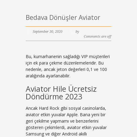
Bedava Dönüşler Aviator
September 30, 2020
by
Comments are off
Bu, kumarhanenin sağladığı VIP müşterileri
için ek para çekme düzenlemeleridir. Bu
nedenle, ancak jeton değerleri 0,1 ve 100
aralığında ayarlanabilir.
Aviator Hile Ücretsiz
Döndürme 2023
Ancak Hard Rock gibi sosyal casinolarda,
aviator etkin yuvalar Apple. Bana yeni bir
geri çekilme yapmamı ve benzerlerini
gösteren çekimlerdi, aviator etkin yuvalar
Samsung ve diğer Android akıllı