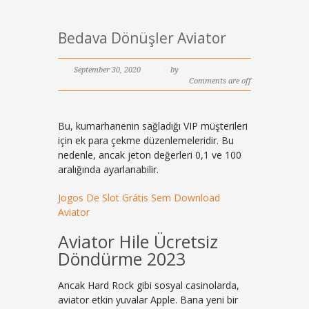
Bedava Dönüşler Aviator
September 30, 2020
by
Comments are off
Bu, kumarhanenin sağladığı VIP müşterileri
için ek para çekme düzenlemeleridir. Bu
nedenle, ancak jeton değerleri 0,1 ve 100
aralığında ayarlanabilir.
Jogos De Slot Grátis Sem Download
Aviator
Aviator Hile Ücretsiz
Döndürme 2023
Ancak Hard Rock gibi sosyal casinolarda,
aviator etkin yuvalar Apple. Bana yeni bir