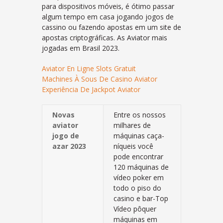
para dispositivos móveis, é ótimo passar
algum tempo em casa jogando jogos de
cassino ou fazendo apostas em um site de
apostas criptográficas. As Aviator mais
jogadas em Brasil 2023.
Aviator En Ligne Slots Gratuit
Machines À Sous De Casino Aviator
Experiência De Jackpot Aviator
Novas
Entre os nossos
aviator
milhares de
jogo de
máquinas caça-
azar 2023
níqueis você
pode encontrar
120 máquinas de
vídeo poker em
todo o piso do
casino e bar-Top
Vídeo pôquer
máquinas em