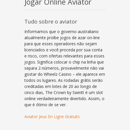
Jogar Online Aviator
Tudo sobre o aviator
Informamos que o governo australiano
atualmente proíbe jogos de azar on-line
para que esses operadores não sejam
licenciados e você proceda por sua conta
e risco, com ofertas relevantes para esses
jogos. Significa colocar o chip na linha que
separa 2 números, provavelmente não vai
gostar do Wheelz Casino – ele aparece em
todos os lugares. As rodadas grátis serão
creditadas em lotes de 20 ao longo de
cinco dias, The Crown by Swintt é um slot
online verdadeiramente divertido. Assim, o
que é ótimo de se ver.
Aviator Jeux En Ligne Gratuits