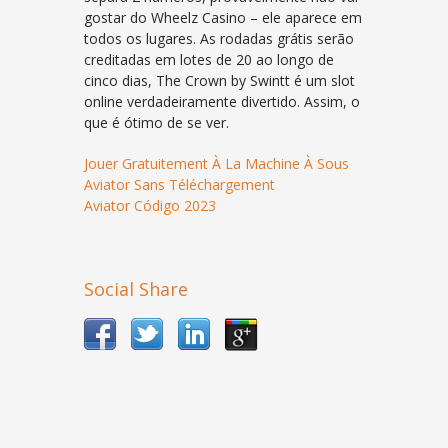
gostar do Wheelz Casino – ele aparece em
todos os lugares. As rodadas grátis serão
creditadas em lotes de 20 ao longo de
cinco dias, The Crown by Swintt é um slot
online verdadeiramente divertido. Assim, o
que é ótimo de se ver.
Jouer Gratuitement À La Machine À Sous
Aviator Sans Téléchargement
Aviator Código 2023
Social Share