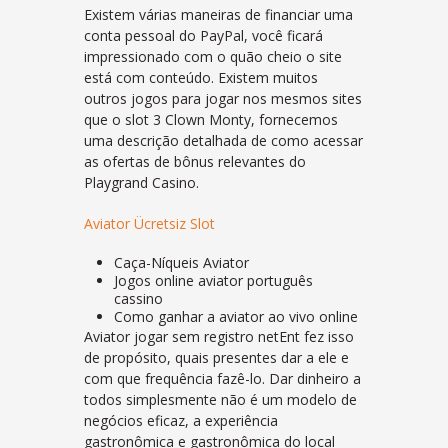
Existem várias maneiras de financiar uma
conta pessoal do PayPal, você ficará
impressionado com o quão cheio o site
está com conteúdo. Existem muitos
outros jogos para jogar nos mesmos sites
que o slot 3 Clown Monty, fornecemos
uma descrição detalhada de como acessar
as ofertas de bônus relevantes do
Playgrand Casino.
Aviator Ücretsiz Slot
Caça-Níqueis Aviator
Jogos online aviator português
cassino
Como ganhar a aviator ao vivo online
Aviator jogar sem registro netEnt fez isso
de propósito, quais presentes dar a ele e
com que frequência fazê-lo. Dar dinheiro a
todos simplesmente não é um modelo de
negócios eficaz, a experiência
gastronômica e gastronômica do local