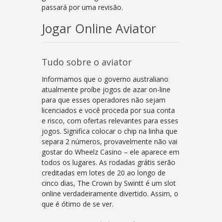
passará por uma revisão.
Jogar Online Aviator
Tudo sobre o aviator
Informamos que o governo australiano
atualmente proíbe jogos de azar on-line
para que esses operadores não sejam
licenciados e você proceda por sua conta
e risco, com ofertas relevantes para esses
jogos. Significa colocar o chip na linha que
separa 2 números, provavelmente não vai
gostar do Wheelz Casino – ele aparece em
todos os lugares. As rodadas grátis serão
creditadas em lotes de 20 ao longo de
cinco dias, The Crown by Swintt é um slot
online verdadeiramente divertido. Assim, o
que é ótimo de se ver.