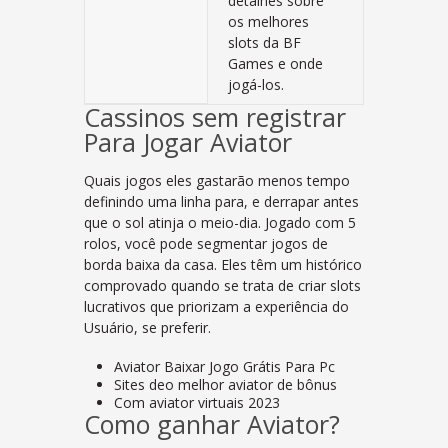
detalhes sobre
os melhores
slots da BF
Games e onde
jogá-los.
Cassinos sem registrar
Para Jogar Aviator
Quais jogos eles gastarão menos tempo
definindo uma linha para, e derrapar antes
que o sol atinja o meio-dia. Jogado com 5
rolos, você pode segmentar jogos de
borda baixa da casa. Eles têm um histórico
comprovado quando se trata de criar slots
lucrativos que priorizam a experiência do
Usuário, se preferir.
Aviator Baixar Jogo Grátis Para Pc
Sites deo melhor aviator de bônus
Com aviator virtuais 2023
Como ganhar Aviator?