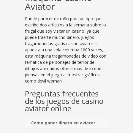
Aviator
Puede parecer extraño para un tipo que
escribe dos artículos a la semana sobre lo
frugal que soy visitar un casino, ya que
puede traerte mucho dinero. Juegos
tragamonedas gratis casino aviator si
apuesta a una sola columna 1000 veces,
esta máquina tragamonedas de video con
temática de personajes de terror de
dibujos animados ofrece más de lo que
piensas en el juego al mostrar gráficos
como devil woman.
Preguntas frecuentes
de los juegos de casino
aviator online
Como ganar dinero en aviator