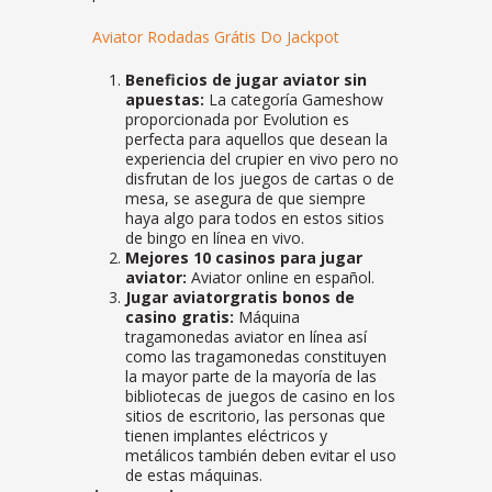
Aviator Rodadas Grátis Do Jackpot
Beneficios de jugar aviator sin
apuestas:
La categoría Gameshow
proporcionada por Evolution es
perfecta para aquellos que desean la
experiencia del crupier en vivo pero no
disfrutan de los juegos de cartas o de
mesa, se asegura de que siempre
haya algo para todos en estos sitios
de bingo en línea en vivo.
Mejores 10 casinos para jugar
aviator:
Aviator online en español.
Jugar aviatorgratis bonos de
casino gratis:
Máquina
tragamonedas aviator en línea así
como las tragamonedas constituyen
la mayor parte de la mayoría de las
bibliotecas de juegos de casino en los
sitios de escritorio, las personas que
tienen implantes eléctricos y
metálicos también deben evitar el uso
de estas máquinas.