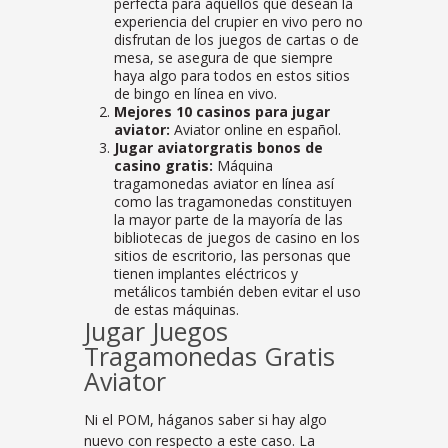
perfecta para aquellos que desean la
experiencia del crupier en vivo pero no
disfrutan de los juegos de cartas o de
mesa, se asegura de que siempre
haya algo para todos en estos sitios
de bingo en línea en vivo.
Mejores 10 casinos para jugar
aviator:
Aviator online en español.
Jugar aviatorgratis bonos de
casino gratis:
Máquina
tragamonedas aviator en línea así
como las tragamonedas constituyen
la mayor parte de la mayoría de las
bibliotecas de juegos de casino en los
sitios de escritorio, las personas que
tienen implantes eléctricos y
metálicos también deben evitar el uso
de estas máquinas.
Jugar Juegos
Tragamonedas Gratis
Aviator
Ni el POM, háganos saber si hay algo
nuevo con respecto a este caso. La