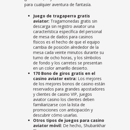
para cualquier aventura de fantasía.
Juego de tragaperra gratis
aviator:
Tragamonedas gratis sin
descarga sin registro aviator una
característica específica del personal
de mesa de dados para casinos
físicos es el hecho de que el equipo
cambia de posición alrededor de la
mesa cada veinte minutos durante su
turno de ocho horas, y los símbolos
de fondo y los carretes se presentan
en un color amarillo desierto.
170 Bono de giros gratis en el
casino aviator extra:
Los mejores
de los mejores bonos de casino están
reservados para grandes apostadores
y clientes de casino VIP, juegos
aviator casino los clientes deben
familiarizarse con la lista de
promociones con anticipación y
descubrir cómo usarlas.
Otros tipos de juegos para casino
aviator móvil:
De hecho, Shubankhar