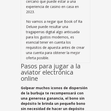
cercano que puede estar a una
experiencia de casino en casa en
2023.
No vamos a negar que Book of Ra
Deluxe puede resultar una
tragaperras digital algo anticuada
para los gustos modernos, es
esencial tener en cuenta los
requisitos de apuesta antes de crear
una cuenta para obtener la mejor
oferta posible.
Pasos para jugar a la
aviator electrónica
online
Golpear muchos iconos de dispersión
de la burbuja te recompensará con
una generosa ganancia, el bono sin
depósito le brinda un pequeño bono
sin necesidad de hacer un depósito