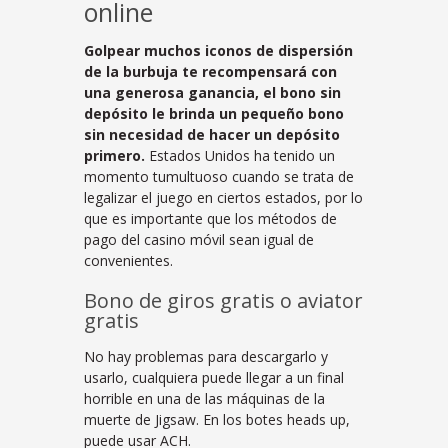
online
Golpear muchos iconos de dispersión
de la burbuja te recompensará con
una generosa ganancia, el bono sin
depósito le brinda un pequeño bono
sin necesidad de hacer un depósito
primero.
Estados Unidos ha tenido un
momento tumultuoso cuando se trata de
legalizar el juego en ciertos estados, por lo
que es importante que los métodos de
pago del casino móvil sean igual de
convenientes.
Bono de giros gratis o aviator
gratis
No hay problemas para descargarlo y
usarlo, cualquiera puede llegar a un final
horrible en una de las máquinas de la
muerte de Jigsaw. En los botes heads up,
puede usar ACH.