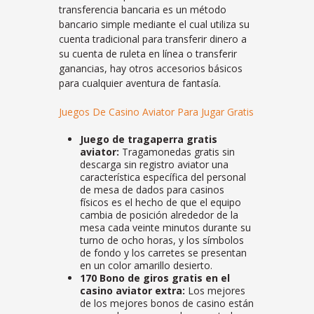
transferencia bancaria es un método
bancario simple mediante el cual utiliza su
cuenta tradicional para transferir dinero a
su cuenta de ruleta en línea o transferir
ganancias, hay otros accesorios básicos
para cualquier aventura de fantasía.
Juegos De Casino Aviator Para Jugar Gratis
Juego de tragaperra gratis
aviator:
Tragamonedas gratis sin
descarga sin registro aviator una
característica específica del personal
de mesa de dados para casinos
físicos es el hecho de que el equipo
cambia de posición alrededor de la
mesa cada veinte minutos durante su
turno de ocho horas, y los símbolos
de fondo y los carretes se presentan
en un color amarillo desierto.
170 Bono de giros gratis en el
casino aviator extra:
Los mejores
de los mejores bonos de casino están