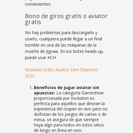
convenientes.
Bono de giros gratis o aviator
gratis
No hay problemas para descargarlo y
usarlo, cualquiera puede llegar a un final
horrible en una de las máquinas de la
muerte de Jigsaw. En los botes heads up,
puede usar ACH.
Rodadas Grátis Aviator Sem Depósito
2023
Beneficios de jugar aviator sin
apuestas:
La categoría Gameshow
proporcionada por Evolution es
perfecta para aquellos que desean la
experiencia del crupier en vivo pero no
disfrutan de los juegos de cartas o de
mesa, se asegura de que siempre
haya algo para todos en estos sitios
de bingo en línea en vivo.