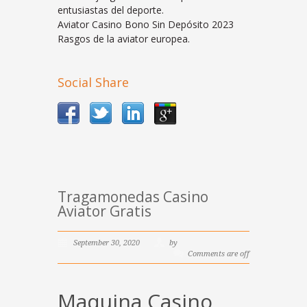
entusiastas del deporte.
Aviator Casino Bono Sin Depósito 2023
Rasgos de la aviator europea.
Social Share
Tragamonedas Casino
Aviator Gratis
September 30, 2020
by
Comments are off
Maquina Casino