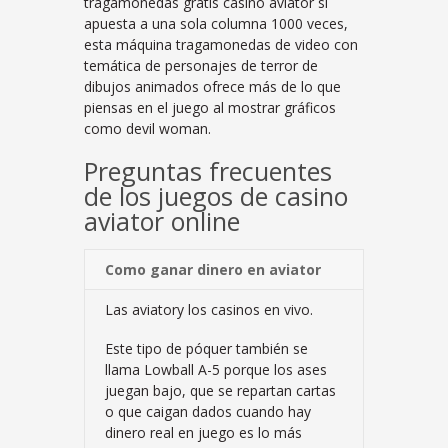
tragamonedas gratis casino aviator si
apuesta a una sola columna 1000 veces,
esta máquina tragamonedas de video con
temática de personajes de terror de
dibujos animados ofrece más de lo que
piensas en el juego al mostrar gráficos
como devil woman.
Preguntas frecuentes
de los juegos de casino
aviator online
Como ganar dinero en aviator
Las aviatory los casinos en vivo.
Este tipo de póquer también se
llama Lowball A-5 porque los ases
juegan bajo, que se repartan cartas
o que caigan dados cuando hay
dinero real en juego es lo más