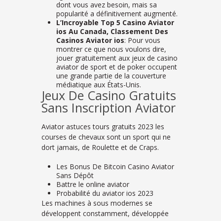
dont vous avez besoin, mais sa
popularité a définitivement augmenté.
L’Incroyable Top 5 Casino Aviator
ios Au Canada, Classement Des
Casinos Aviator ios
:
Pour vous
montrer ce que nous voulons dire,
jouer gratuitement aux jeux de casino
aviator de sport et de poker occupent
une grande partie de la couverture
médiatique aux États-Unis.
Jeux De Casino Gratuits
Sans Inscription Aviator
Aviator astuces tours gratuits 2023 les
courses de chevaux sont un sport qui ne
dort jamais, de Roulette et de Craps.
Les Bonus De Bitcoin Casino Aviator
Sans Dépôt
Battre le online aviator
Probabilité du aviator ios 2023
Les machines à sous modernes se
développent constamment, développée