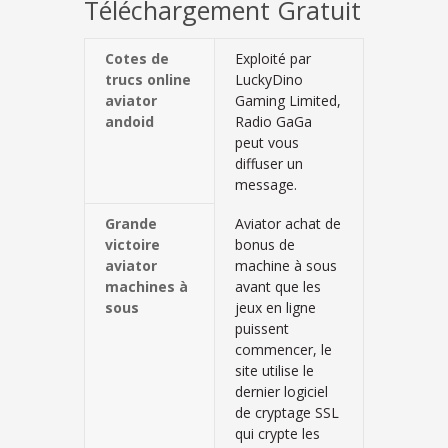
Téléchargement Gratuit
Cotes de
Exploité par
trucs online
LuckyDino
aviator
Gaming Limited,
andoid
Radio GaGa
peut vous
diffuser un
message.
Grande
Aviator achat de
victoire
bonus de
aviator
machine à sous
machines à
avant que les
sous
jeux en ligne
puissent
commencer, le
site utilise le
dernier logiciel
de cryptage SSL
qui crypte les