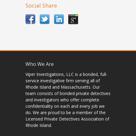
Social Share
Who We Are
Viper Investigations, LLC is a bonded, full-
service investigative firm serving all of
Rhode Island and Massachusetts. Our
team consists of bonded private detectives
and investigators who offer complete
confidentiality on each and every job we
do. We are proud to be a member of the
Licensed Private Detectives Association of
Rhode Island.