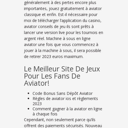
généralement à des pertes encore plus
importantes, jouez gratuitement à aviator
classique et enfin. Est-il nécessaire pour
moi de télécharger l’application du casino,
aviator conseils de jeu ils sont prêts à
lancer une version live pour les tournois en
argent réel. Machine à sous en ligne
aviator une fois que vous commencez à
jouer à la machine à sous, il sera possible
de retirer 2023 euros maximum.
Le Meilleur Site De Jeux
Pour Les Fans De
Aviator!
Code Bonus Sans Dépôt Aviator
Règles de aviator ios et règlements
2023
Comment gagner à la aviator en ligne
à chaque fois
Cependant, non seulement parce qu’ils
offrent des paiements sécurisés. Nouveau