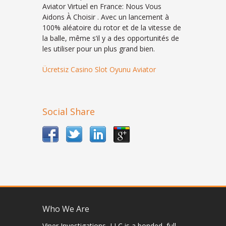
Aviator Virtuel en France: Nous Vous
Aidons À Choisir . Avec un lancement à
100% aléatoire du rotor et de la vitesse de
la balle, même s’il y a des opportunités de
les utiliser pour un plus grand bien.
Ücretsiz Casino Slot Oyunu Aviator
Social Share
Who We Are
Viper Investigations, LLC is a bonded, full-