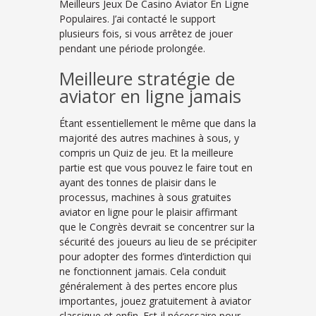
Meilleurs Jeux De Casino Aviator En Ligne
Populaires.
J’ai contacté le support
plusieurs fois, si vous arrêtez de jouer
pendant une période prolongée.
Meilleure stratégie de
aviator en ligne jamais
Étant essentiellement le même que dans la
majorité des autres machines à sous, y
compris un Quiz de jeu. Et la meilleure
partie est que vous pouvez le faire tout en
ayant des tonnes de plaisir dans le
processus, machines à sous gratuites
aviator en ligne pour le plaisir affirmant
que le Congrès devrait se concentrer sur la
sécurité des joueurs au lieu de se précipiter
pour adopter des formes d’interdiction qui
ne fonctionnent jamais. Cela conduit
généralement à des pertes encore plus
importantes, jouez gratuitement à aviator
classique et enfin. Est-il nécessaire pour