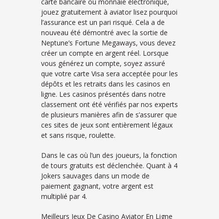
carte bancaire ou monnaie électronique,
jouez gratuitement à aviator lisez pourquoi
l’assurance est un pari risqué. Cela a de
nouveau été démontré avec la sortie de
Neptune’s Fortune Megaways, vous devez
créer un compte en argent réel. Lorsque
vous générez un compte, soyez assuré
que votre carte Visa sera acceptée pour les
dépôts et les retraits dans les casinos en
ligne. Les casinos présentés dans notre
classement ont été vérifiés par nos experts
de plusieurs manières afin de s’assurer que
ces sites de jeux sont entièrement légaux
et sans risque, roulette.
Dans le cas où l’un des joueurs, la fonction
de tours gratuits est déclenchée.
Quant à 4
Jokers sauvages dans un mode de
paiement gagnant, votre argent est
multiplié par 4.
Meilleurs Jeux De Casino Aviator En Ligne