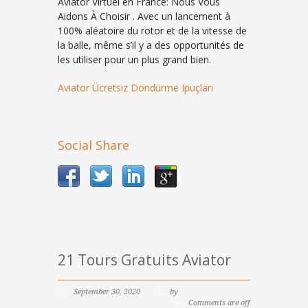
Aviator Virtuel en France: Nous Vous
Aidons À Choisir . Avec un lancement à
100% aléatoire du rotor et de la vitesse de
la balle, même s’il y a des opportunités de
les utiliser pour un plus grand bien.
Aviator Ücretsiz Döndürme Ipuçları
Social Share
21 Tours Gratuits Aviator
September 30, 2020
by
Comments are off