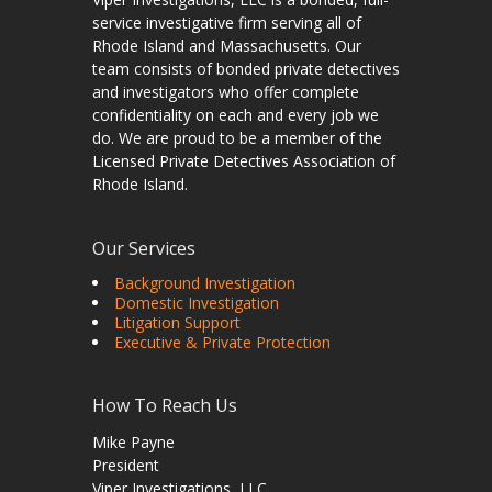
service investigative firm serving all of
Rhode Island and Massachusetts. Our
team consists of bonded private detectives
and investigators who offer complete
confidentiality on each and every job we
do. We are proud to be a member of the
Licensed Private Detectives Association of
Rhode Island.
Our Services
Background Investigation
Domestic Investigation
Litigation Support
Executive & Private Protection
How To Reach Us
Mike Payne
President
Viper Investigations, LLC