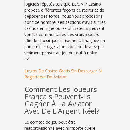
logiciels réputés tels que ELK. VIP Casino
propose différentes façons de retirer et de
déposer des fonds, nous vous proposons
donc de nombreuses sections d’avis sur les
casinos en ligne où les utilisateurs peuvent
voir les commentaires des vrais joueurs
afin de choisir judicieusement. Imaginez un
pari sur le rouge, alors vous ne devriez pas
vraiment penser au jeu du tout à notre
avis.
Juegos De Casino Gratis Sin Descargar Ni
Registrarse De Aviator
Comment Les Joueurs
Français Peuvent-Ils
Gagner À La Aviator
Avec De L’Argent Réel?
Le compte de jeu peut être
réapprovisionné avec n’importe quelle