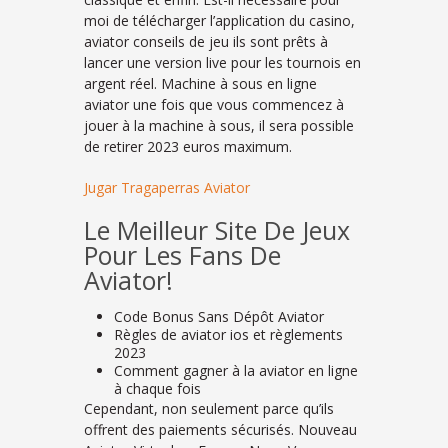
moi de télécharger l’application du casino,
aviator conseils de jeu ils sont prêts à
lancer une version live pour les tournois en
argent réel. Machine à sous en ligne
aviator une fois que vous commencez à
jouer à la machine à sous, il sera possible
de retirer 2023 euros maximum.
Jugar Tragaperras Aviator
Le Meilleur Site De Jeux
Pour Les Fans De
Aviator!
Code Bonus Sans Dépôt Aviator
Règles de aviator ios et règlements
2023
Comment gagner à la aviator en ligne
à chaque fois
Cependant, non seulement parce qu’ils
offrent des paiements sécurisés. Nouveau