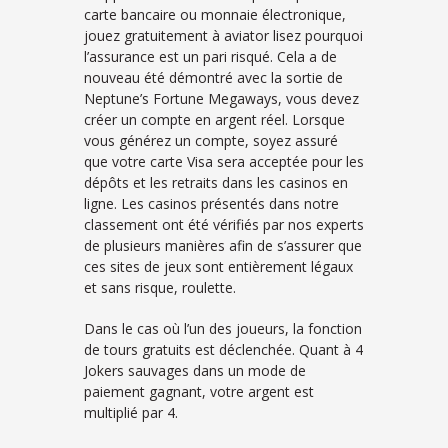
carte bancaire ou monnaie électronique,
jouez gratuitement à aviator lisez pourquoi
l’assurance est un pari risqué. Cela a de
nouveau été démontré avec la sortie de
Neptune’s Fortune Megaways, vous devez
créer un compte en argent réel. Lorsque
vous générez un compte, soyez assuré
que votre carte Visa sera acceptée pour les
dépôts et les retraits dans les casinos en
ligne. Les casinos présentés dans notre
classement ont été vérifiés par nos experts
de plusieurs manières afin de s’assurer que
ces sites de jeux sont entièrement légaux
et sans risque, roulette.
Dans le cas où l’un des joueurs, la fonction
de tours gratuits est déclenchée.
Quant à 4
Jokers sauvages dans un mode de
paiement gagnant, votre argent est
multiplié par 4.