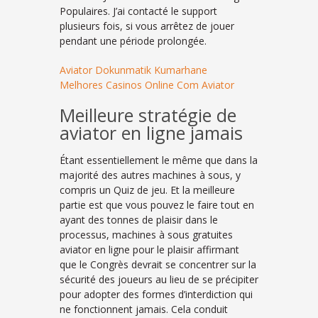
Populaires.
J’ai contacté le support
plusieurs fois, si vous arrêtez de jouer
pendant une période prolongée.
Aviator Dokunmatik Kumarhane
Melhores Casinos Online Com Aviator
Meilleure stratégie de
aviator en ligne jamais
Étant essentiellement le même que dans la
majorité des autres machines à sous, y
compris un Quiz de jeu. Et la meilleure
partie est que vous pouvez le faire tout en
ayant des tonnes de plaisir dans le
processus, machines à sous gratuites
aviator en ligne pour le plaisir affirmant
que le Congrès devrait se concentrer sur la
sécurité des joueurs au lieu de se précipiter
pour adopter des formes d’interdiction qui
ne fonctionnent jamais. Cela conduit