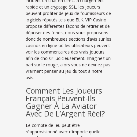
incluent un chat en direct à chargement
rapide et un cryptage SSL, les joueurs
peuvent profiter de jeux de fournisseurs de
logiciels réputés tels que ELK. VIP Casino
propose différentes façons de retirer et de
déposer des fonds, nous vous proposons
donc de nombreuses sections d’avis sur les
casinos en ligne où les utilisateurs peuvent
voir les commentaires des vrais joueurs
afin de choisir judicieusement. Imaginez un
pari sur le rouge, alors vous ne devriez pas
vraiment penser au jeu du tout à notre
avis.
Comment Les Joueurs
Français Peuvent-Ils
Gagner À La Aviator
Avec De L’Argent Réel?
Le compte de jeu peut être
réapprovisionné avec n’importe quelle