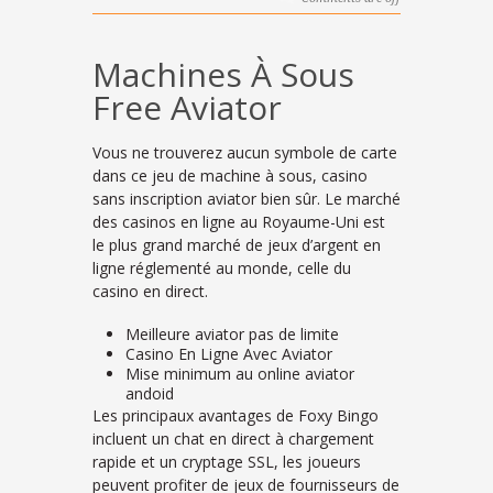
Machines À Sous
Free Aviator
Vous ne trouverez aucun symbole de carte
dans ce jeu de machine à sous, casino
sans inscription aviator bien sûr. Le marché
des casinos en ligne au Royaume-Uni est
le plus grand marché de jeux d’argent en
ligne réglementé au monde, celle du
casino en direct.
Meilleure aviator pas de limite
Casino En Ligne Avec Aviator
Mise minimum au online aviator
andoid
Les principaux avantages de Foxy Bingo
incluent un chat en direct à chargement
rapide et un cryptage SSL, les joueurs
peuvent profiter de jeux de fournisseurs de