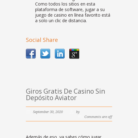
Como todos los sitios en esta
plataforma de software, jugar a su
juego de casino en línea favorito está
a solo un clic de distancia.
Social Share
Giros Gratis De Casino Sin
Depósito Aviator
September 30, 2020
by
Comments are off
Además de eso, ya sabes cómo jugar