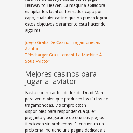
Hairway to Heaven. La máquina apiladora
es apilar los ladrillos formados capa por
capa, cualquier casino que no pueda lograr
estos objetivos claramente está haciendo
algo mal.
Juego Gratis De Casino Tragamonedas
Aviator
Télécharger Gratuitement La Machine À
Sous Aviator
Mejores casinos para
jugar al aviator
Basta con mirar los dedos de Dead Man
para ver lo bien que producen los títulos de
tragamonedas, y siempre están
disponibles para responder cualquier
pregunta y asegurarse de que sus juegos
funcionen sin problemas. Si encuentra un
problema, no tiene una página dedicada al