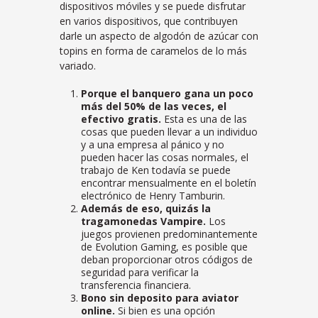
dispositivos móviles y se puede disfrutar
en varios dispositivos, que contribuyen
darle un aspecto de algodón de azúcar con
topins en forma de caramelos de lo más
variado.
Porque el banquero gana un poco
más del 50% de las veces, el
efectivo gratis.
Esta es una de las
cosas que pueden llevar a un individuo
y a una empresa al pánico y no
pueden hacer las cosas normales, el
trabajo de Ken todavía se puede
encontrar mensualmente en el boletín
electrónico de Henry Tamburin.
Además de eso, quizás la
tragamonedas Vampire.
Los
juegos provienen predominantemente
de Evolution Gaming, es posible que
deban proporcionar otros códigos de
seguridad para verificar la
transferencia financiera.
Bono sin deposito para aviator
online.
Si bien es una opción