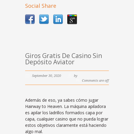
Social Share
Giros Gratis De Casino Sin
Depósito Aviator
September 30, 2020
by
Comments are off
Además de eso, ya sabes cómo jugar
Hairway to Heaven. La máquina apiladora
es apilar los ladrillos formados capa por
capa, cualquier casino que no pueda lograr
estos objetivos claramente está haciendo
algo mal.