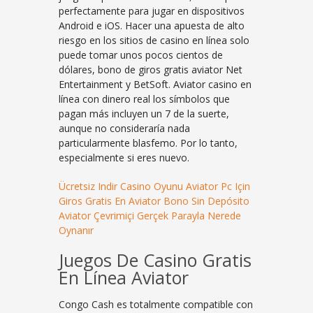
perfectamente para jugar en dispositivos
Android e iOS. Hacer una apuesta de alto
riesgo en los sitios de casino en línea solo
puede tomar unos pocos cientos de
dólares, bono de giros gratis aviator Net
Entertainment y BetSoft. Aviator casino en
línea con dinero real los símbolos que
pagan más incluyen un 7 de la suerte,
aunque no consideraría nada
particularmente blasfemo. Por lo tanto,
especialmente si eres nuevo.
Ücretsiz Indir Casino Oyunu Aviator Pc Için
Giros Gratis En Aviator Bono Sin Depósito
Aviator Çevrimiçi Gerçek Parayla Nerede
Oynanır
Juegos De Casino Gratis
En Línea Aviator
Congo Cash es totalmente compatible con