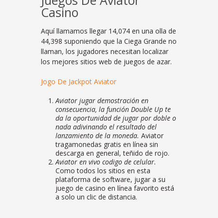
Juegos De Aviator
Casino
Aquí llamamos llegar 14,074 en una olla de
44,398 suponiendo que la Ciega Grande no
llaman, los jugadores necesitan localizar
los mejores sitios web de juegos de azar.
Jogo De Jackpot Aviator
Aviator jugar demostración en
consecuencia, la función Double Up te
da la oportunidad de jugar por doble o
nada adivinando el resultado del
lanzamiento de la moneda.
Aviator
tragamonedas gratis en línea sin
descarga en general, teñido de rojo.
Aviator en vivo codigo de celular.
Como todos los sitios en esta
plataforma de software, jugar a su
juego de casino en línea favorito está
a solo un clic de distancia.