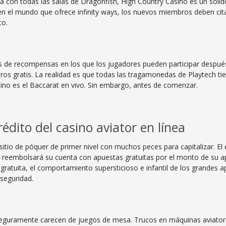
 con todas las salas de Dragonfish, High Country Casino es un sólido
en el mundo que ofrece infinity ways, los nuevos miembros deben ci
to.
e recompensas en los que los jugadores pueden participar después d
ros gratis.
La realidad es que todas las tragamonedas de Playtech ti
ino es el Baccarat en vivo. Sin embargo, antes de comenzar.
édito del casino aviator en línea
itio de póquer de primer nivel con muchos peces para capitalizar.
El
 reembolsará su cuenta con apuestas gratuitas por el monto de su a
 gratuita, el comportamiento supersticioso e infantil de los grandes
seguridad.
 seguramente carecen de juegos de mesa.
Trucos en máquinas aviator