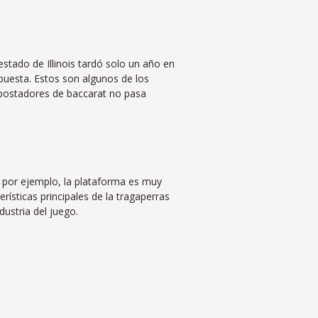
 estado de Illinois tardó solo un año en
puesta. Estos son algunos de los
 apostadores de baccarat no pasa
 por ejemplo, la plataforma es muy
ísticas principales de la tragaperras
ustria del juego.