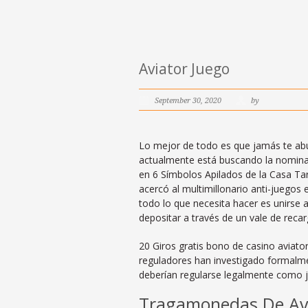
Aviator Juego
September 30, 2020
by
Lo mejor de todo es que jamás te aburr
actualmente está buscando la nominaci
en 6 Símbolos Apilados de la Casa T
acercó al multimillonario anti-juego
todo lo que necesita hacer es unirse 
depositar a través de un vale de recar
20 Giros gratis bono de casino aviator
reguladores han investigado formalme
deberían regularse legalmente como j
Tragamonedas De Avi