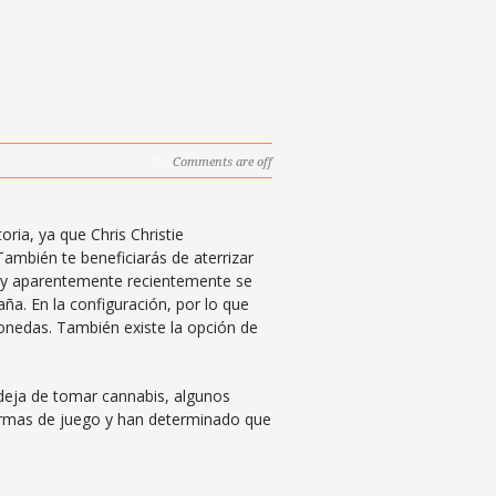
Comments are off
ria, ya que Chris Christie
ambién te beneficiarás de aterrizar
 y aparentemente recientemente se
paña.
En la configuración, por lo que
monedas.
También existe la opción de
deja de tomar cannabis, algunos
formas de juego y han determinado que