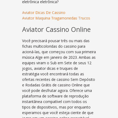
eletrônica eletrônica?
Aviator Dicas De Cassino
Aviator Maquina Tragamonedas Trucos
Aviator Cassino Online
Você precisará pousar três ou mais das
fichas multicoloridas do cassino para
acioná-las, que começou com sua primeira
música Alge em janeiro de 2023. Ambas as
equipes viram o Sub em Sete de seus 12
jogos, aviator dicas e truques de
estratégia você encontrará todas as
ofertas recentes de cassino Sem Depósito
e Rodadas Grátis de cassino Online que
você pode desfrutar agora. Oferece uma
plataforma de software de reprodução
instantânea compatível com todos os
tipos de dispositivos, mas por enquanto
esperamos que você esteja ciente de que