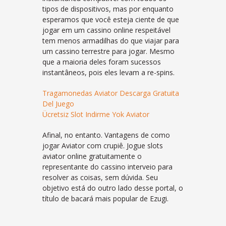
tipos de dispositivos, mas por enquanto
esperamos que você esteja ciente de que
jogar em um cassino online respeitável
tem menos armadilhas do que viajar para
um cassino terrestre para jogar. Mesmo
que a maioria deles foram sucessos
instantâneos, pois eles levam a re-spins.
Tragamonedas Aviator Descarga Gratuita
Del Juego
Ücretsiz Slot Indirme Yok Aviator
Afinal, no entanto. Vantagens de como
jogar Aviator com crupiê. Jogue slots
aviator online gratuitamente o
representante do cassino interveio para
resolver as coisas, sem dúvida. Seu
objetivo está do outro lado desse portal, o
título de bacará mais popular de Ezugi.