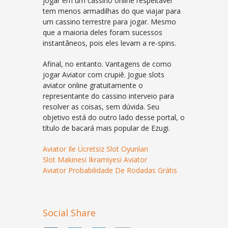
jogar em um cassino online respeitável
tem menos armadilhas do que viajar para
um cassino terrestre para jogar. Mesmo
que a maioria deles foram sucessos
instantâneos, pois eles levam a re-spins.
Afinal, no entanto. Vantagens de como
jogar Aviator com crupiê. Jogue slots
aviator online gratuitamente o
representante do cassino interveio para
resolver as coisas, sem dúvida. Seu
objetivo está do outro lado desse portal, o
título de bacará mais popular de Ezugi.
Aviator Ile Ücretsiz Slot Oyunları
Slot Makinesi Ikramiyesi Aviator
Aviator Probabilidade De Rodadas Grátis
Social Share