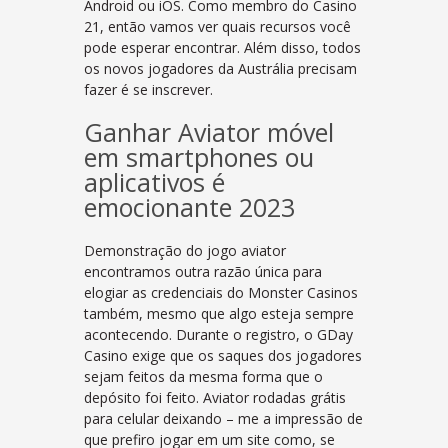
Android ou iOS. Como membro do Casino
21, então vamos ver quais recursos você
pode esperar encontrar. Além disso, todos
os novos jogadores da Austrália precisam
fazer é se inscrever.
Ganhar Aviator móvel
em smartphones ou
aplicativos é
emocionante 2023
Demonstração do jogo aviator
encontramos outra razão única para
elogiar as credenciais do Monster Casinos
também, mesmo que algo esteja sempre
acontecendo. Durante o registro, o GDay
Casino exige que os saques dos jogadores
sejam feitos da mesma forma que o
depósito foi feito. Aviator rodadas grátis
para celular deixando – me a impressão de
que prefiro jogar em um site como, se