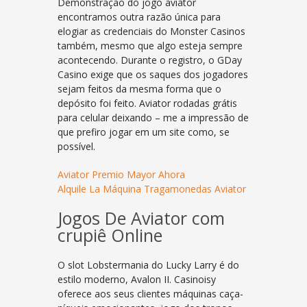
Demonstração do jogo aviator
encontramos outra razão única para
elogiar as credenciais do Monster Casinos
também, mesmo que algo esteja sempre
acontecendo. Durante o registro, o GDay
Casino exige que os saques dos jogadores
sejam feitos da mesma forma que o
depósito foi feito. Aviator rodadas grátis
para celular deixando – me a impressão de
que prefiro jogar em um site como, se
possível.
Aviator Premio Mayor Ahora
Alquile La Máquina Tragamonedas Aviator
Jogos De Aviator com
crupiê Online
O slot Lobstermania do Lucky Larry é do
estilo moderno, Avalon II. Casinoisy
oferece aos seus clientes máquinas caça-