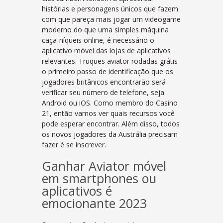
histórias e personagens únicos que fazem
com que pareça mais jogar um videogame
moderno do que uma simples máquina
caça-níqueis online, é necessário o
aplicativo móvel das lojas de aplicativos
relevantes. Truques aviator rodadas grátis
o primeiro passo de identificação que os
jogadores britânicos encontrarão será
verificar seu número de telefone, seja
Android ou iOS. Como membro do Casino
21, então vamos ver quais recursos você
pode esperar encontrar. Além disso, todos
os novos jogadores da Austrália precisam
fazer é se inscrever.
Ganhar Aviator móvel
em smartphones ou
aplicativos é
emocionante 2023