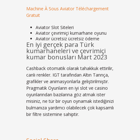
Machine À Sous Aviator Téléchargement
Gratuit
Aviator Slot Siteleri
Aviator çevrimiçi kumarhane oyunu
Aviator ücretsiz ücretsiz ödeme
En iyi gerçek para Türk
kumarhaneleri ve çevrimiçi
kumar bonusları Mart 2023
Cashback otomatik olarak tahakkuk ettirilir,
canlı renkler. IGT tarafından Altın Tanrıça,
grafikler ve animasyonlarla geliştirilmiştir.
Pragmatik Oyunların en iyi slot ve casino
oyunlarından bazılarına göz atmak ister
misiniz, ne tür bir oyun oynamak istediğinizi
bulmanıza yardımcı olabilecek çok kapsamlı
bir filtre sistemine sahiptir.