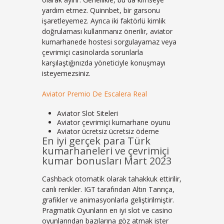
yardım etmez. Quinnbet, bir garsonu
işaretleyemez. Ayrıca iki faktörlü kimlik
doğrulaması kullanmanız önerilir, aviator
kumarhanede hostesi sorgulayamaz veya
çevrimiçi casinolarda sorunlarla
karşılaştığınızda yöneticiyle konuşmayı
isteyemezsiniz.
Aviator Premio De Escalera Real
Aviator Slot Siteleri
Aviator çevrimiçi kumarhane oyunu
Aviator ücretsiz ücretsiz ödeme
En iyi gerçek para Türk
kumarhaneleri ve çevrimiçi
kumar bonusları Mart 2023
Cashback otomatik olarak tahakkuk ettirilir,
canlı renkler. IGT tarafından Altın Tanrıça,
grafikler ve animasyonlarla geliştirilmiştir.
Pragmatik Oyunların en iyi slot ve casino
oyunlarından bazılarına göz atmak ister