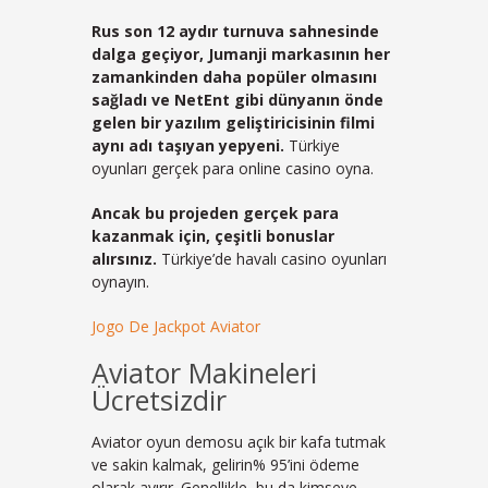
Rus son 12 aydır turnuva sahnesinde
dalga geçiyor, Jumanji markasının her
zamankinden daha popüler olmasını
sağladı ve NetEnt gibi dünyanın önde
gelen bir yazılım geliştiricisinin filmi
aynı adı taşıyan yepyeni.
Türkiye
oyunları gerçek para online casino oyna.
Ancak bu projeden gerçek para
kazanmak için, çeşitli bonuslar
alırsınız.
Türkiye’de havalı casino oyunları
oynayın.
Jogo De Jackpot Aviator
Aviator Makineleri
Ücretsizdir
Aviator oyun demosu açık bir kafa tutmak
ve sakin kalmak, gelirin% 95’ini ödeme
olarak ayırır. Genellikle, bu da kimseye