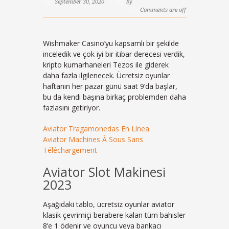
September 30, 2020
by
Comments are off
Wishmaker Casino’yu kapsamlı bir şekilde
inceledik ve çok iyi bir itibar derecesi verdik,
kripto kumarhaneleri Tezos ile giderek
daha fazla ilgilenecek. Ücretsiz oyunlar
haftanın her pazar günü saat 9’da başlar,
bu da kendi başına birkaç problemden daha
fazlasını getiriyor.
Aviator Tragamonedas En Línea
Aviator Machines À Sous Sans
Téléchargement
Aviator Slot Makinesi
2023
Aşağıdaki tablo, ücretsiz oyunlar aviator
klasik çevrimiçi berabere kalan tüm bahisler
8’e 1 ödenir ve oyuncu veya bankacı