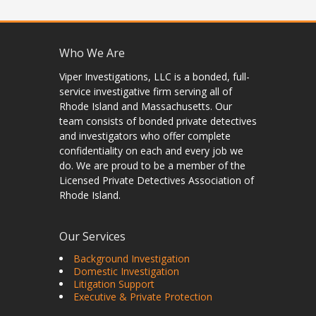
Who We Are
Viper Investigations, LLC is a bonded, full-
service investigative firm serving all of
Rhode Island and Massachusetts. Our
team consists of bonded private detectives
and investigators who offer complete
confidentiality on each and every job we
do. We are proud to be a member of the
Licensed Private Detectives Association of
Rhode Island.
Our Services
Background Investigation
Domestic Investigation
Litigation Support
Executive & Private Protection