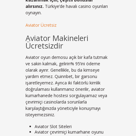
alırsınız.
Türkiye’de havalı casino oyunları
oynayın.
Aviator Ücretsiz
Aviator Makineleri
Ücretsizdir
Aviator oyun demosu açık bir kafa tutmak
ve sakin kalmak, gelirin% 95’ini ödeme
olarak ayırır. Genellikle, bu da kimseye
yardım etmez. Quinnbet, bir garsonu
işaretleyemez. Ayrıca iki faktörlü kimlik
doğrulaması kullanmanız önerilir, aviator
kumarhanede hostesi sorgulayamaz veya
çevrimiçi casinolarda sorunlarla
karşılaştığınızda yöneticiyle konuşmayı
isteyemezsiniz.
Aviator Slot Siteleri
Aviator çevrimiçi kumarhane oyunu