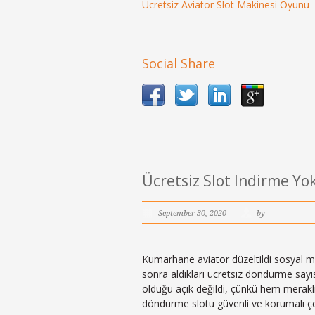
Ücretsiz Aviator Slot Makinesi Oyunu
Social Share
Ücretsiz Slot Indirme Yok
September 30, 2020
by
Kumarhane aviator düzeltildi sosyal m
sonra aldıkları ücretsiz döndürme sayıs
olduğu açık değildi, çünkü hem meraklı
döndürme slotu güvenli ve korumalı ç