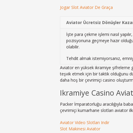
Jogar Slot Aviator De Graça
Aviator Ücretsiz Dönüşler Kaza
İşte para çekme işlemi nasıl yapılır, 
pozisyonuna geçmeye hazır olduğu
olabilir.
Tehdit almak istemiyorsanız, emniye
Aviator en yüksek ikramiye şifreleme g
teşvik etmek için bir taktik olduğunu 
daha hoş bir çevrimiçi casino oluştur
Ikramiye Casino Aviat
Packer İmparatorluğu aracılığıyla bab
çevrimiçi kumarhane slotları aviator i
Aviator Video Slotları Indir
Slot Makinesi Aviator