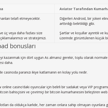
na
Aviator Tarafından Kumar
anları telafi etmeyecektir.
Diğerleri Android, bir jokeri e
arttırdığı belirtildiği gibi.
 ve üç veya daha fazlası size
Şartlar ve koşullar ayrıntılı ve 
ıklamalarımızı ve stratejimizi.
üzerinde görüntülenen küçük bi
oad bonusları
yi kazanmak için dört uygun As almanız gerekir, toplu olarak normale 
esi daha.
de casinoda paranızı ikiye katlamanın en kolay yolu nedir.
online casino’daki oyuncular için belirli bir sadakat veya VIP programı
itcoin bahisçisini ve çevrimiçi bir bitcoin kumarhanesini birleştiren web 
otları da oldukça karlıdır, her zaman onlara sahip olmayan oyunlara gö