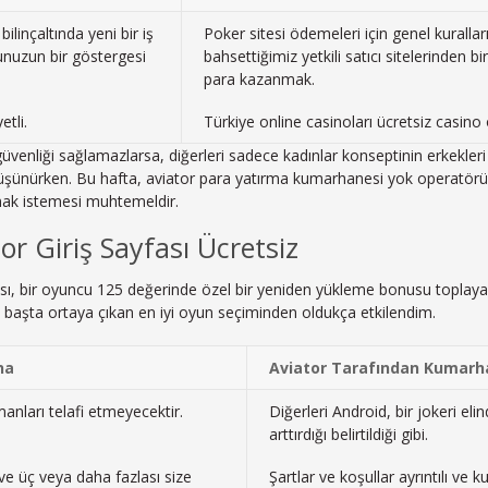
bilinçaltında yeni bir iş
Poker sitesi ödemeleri için genel kuralla
nuzun bir göstergesi
bahsettiğimiz yetkili satıcı sitelerinden 
para kazanmak.
tli.
Türkiye online casinoları ücretsiz casin
üvenliği sağlamazlarsa, diğerleri sadece kadınlar konseptinin erkekler
düşünürken. Bu hafta, aviator para yatırma kumarhanesi yok operatörün
mak istemesi muhtemeldir.
or Giriş Sayfası Ücretsiz
ası, bir oyuncu 125 değerinde özel bir yeniden yükleme bonusu toplayab
lk başta ortaya çıkan en iyi oyun seçiminden oldukça etkilendim.
na
Aviator Tarafından Kumar
anları telafi etmeyecektir.
Diğerleri Android, bir jokeri e
arttırdığı belirtildiği gibi.
 ve üç veya daha fazlası size
Şartlar ve koşullar ayrıntılı ve 