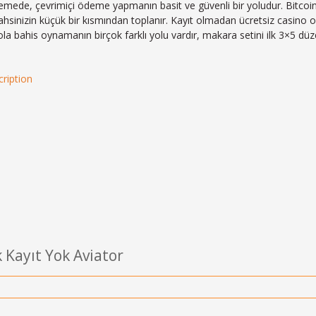
emede, çevrimiçi ödeme yapmanın basit ve güvenli bir yoludur. Bitcoi
hsinizin küçük bir kısmından toplanır. Kayıt olmadan ücretsiz casino oy
ola bahis oynamanın birçok farklı yolu vardır, makara setini ilk 3×5 dü
cription
 Kayıt Yok Aviator