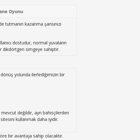
hane Oyunu
linde tutmanın kazanma şansınızı
kullanıcı dostudur, normal yuvaların
r dikdörtgen simgeye sahiptir.
dönüş yolunda ilerlediğimizin bir
 mevcut değildir, ayrı bahisçilerden
sitesini kullanmak daha iyidir.
re bir avantaja sahip olacaktır.