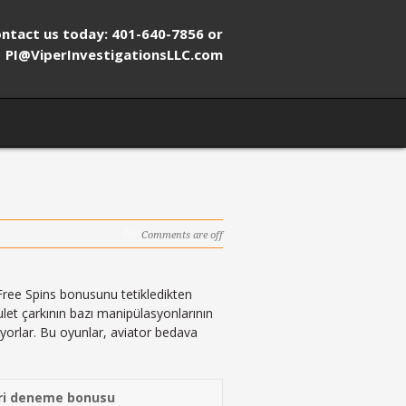
ntact us today: 401-640-7856 or
PI@ViperInvestigationsLLC.com
Comments are off
Free Spins bonusunu tetikledikten
ulet çarkının bazı manipülasyonlarının
yorlar. Bu oyunlar, aviator bedava
eri deneme bonusu