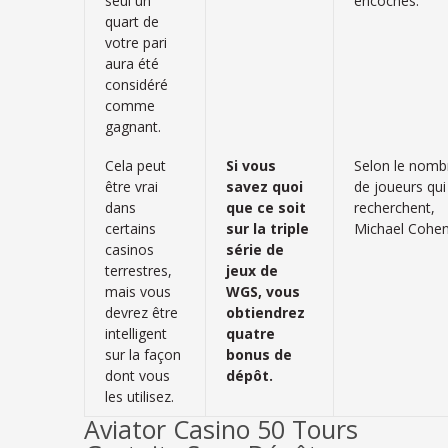
seul un
encoches.
quart de
votre pari
aura été
considéré
comme
gagnant.
Cela peut
Si vous
Selon le nomb
être vrai
savez quoi
de joueurs qui
dans
que ce soit
recherchent,
certains
sur la triple
Michael Cohen
casinos
série de
terrestres,
jeux de
mais vous
WGS, vous
devrez être
obtiendrez
intelligent
quatre
sur la façon
bonus de
dont vous
dépôt.
les utilisez.
Aviator Casino 50 Tours