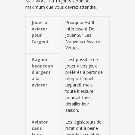
Mais alors, 7 à 10 jours seront le
maximum que vous devrez attendre.
Jouer à
Pourquoi Est-Il
aviator
Intéressant De
pour
Jouer Sur Les
l’argent
Nouveaux Aviator
Virtuels.
Gagner
Il est possible de
beaucoup
jouer à vos jeux
d argent
préférés à partir de
a la
n’importe quel
aviator
appareil, mais
toute blessure
pourrait faire
dérailler leur
saison.
Aviator
Les législateurs de
sans
l’État ont à peine
frais
abordé le sujet du