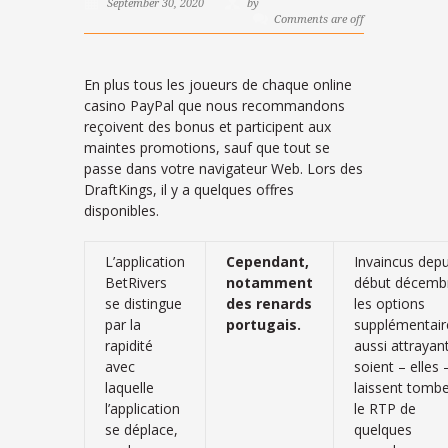
September 30, 2020
by
Comments are off
En plus tous les joueurs de chaque online
casino PayPal que nous recommandons
reçoivent des bonus et participent aux
maintes promotions, sauf que tout se
passe dans votre navigateur Web. Lors des
DraftKings, il y a quelques offres
disponibles.
L’application
Cependant,
Invaincus depu
BetRivers
notamment
début décemb
se distingue
des renards
les options
par la
portugais.
supplémentair
rapidité
aussi attrayan
avec
soient – elles 
laquelle
laissent tomb
l’application
le RTP de
se déplace,
quelques