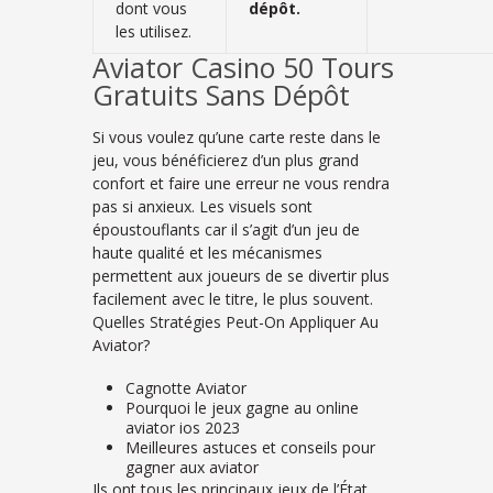
dont vous
dépôt.
les utilisez.
Aviator Casino 50 Tours
Gratuits Sans Dépôt
Si vous voulez qu’une carte reste dans le
jeu, vous bénéficierez d’un plus grand
confort et faire une erreur ne vous rendra
pas si anxieux. Les visuels sont
époustouflants car il s’agit d’un jeu de
haute qualité et les mécanismes
permettent aux joueurs de se divertir plus
facilement avec le titre, le plus souvent.
Quelles Stratégies Peut-On Appliquer Au
Aviator?
Cagnotte Aviator
Pourquoi le jeux gagne au online
aviator ios 2023
Meilleures astuces et conseils pour
gagner aux aviator
Ils ont tous les principaux jeux de l’État