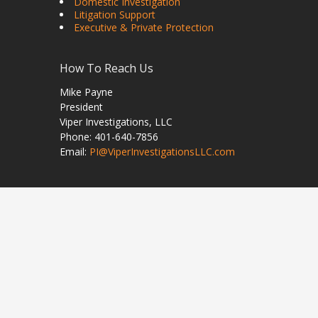
Domestic Investigation
Litigation Support
Executive & Private Protection
How To Reach Us
Mike Payne
President
Viper Investigations, LLC
Phone: 401-640-7856
Email:
PI@ViperInvestigationsLLC.com