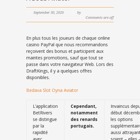
September 30, 2020
by
Comments are off
En plus tous les joueurs de chaque online
casino PayPal que nous recommandons
reçoivent des bonus et participent aux
maintes promotions, sauf que tout se
passe dans votre navigateur Web. Lors des
DraftKings, il y a quelques offres
disponibles.
Bedava Slot Oyna Aviator
L’application
Cependant,
Invaincus depu
BetRivers
notamment
début décemb
se distingue
des renards
les options
par la
portugais.
supplémentair
rapidité
aussi attrayan
avec
soient – elles 