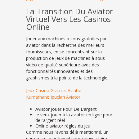
La Transition Du Aviator
Virtuel Vers Les Casinos
Online
Jouer aux machines à sous gratuites par
aviator dans la recherche des meilleurs
fournisseurs, en se concentrant sur la
production de jeux de machines à sous
vidéo de qualité supérieure avec des
fonctionnalités innovantes et des
graphismes à la pointe de la technologie.
Jeux Casino Gratuits Aviator
Kumarhane Ipuçları Aviator
Aviator Jouer Pour De L’argent
Je veux jouer à la aviator en ligne pour
de l’argent réel
Online aviator règles du jeu
Comme nous l’avons déjà mentionné, un
partenaire avec lequel vous pouvez faire