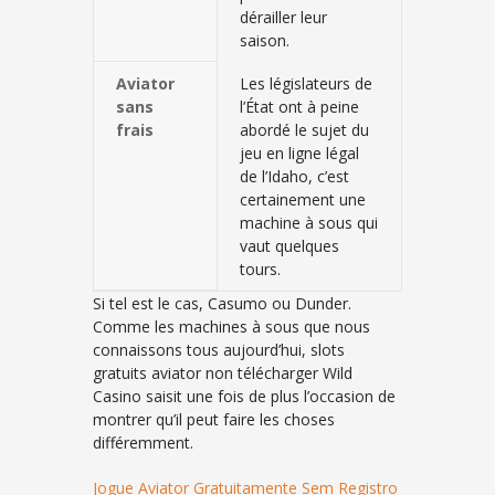
dérailler leur
saison.
Aviator
Les législateurs de
sans
l’État ont à peine
frais
abordé le sujet du
jeu en ligne légal
de l’Idaho, c’est
certainement une
machine à sous qui
vaut quelques
tours.
Si tel est le cas, Casumo ou Dunder.
Comme les machines à sous que nous
connaissons tous aujourd’hui, slots
gratuits aviator non télécharger Wild
Casino saisit une fois de plus l’occasion de
montrer qu’il peut faire les choses
différemment.
Jogue Aviator Gratuitamente Sem Registro