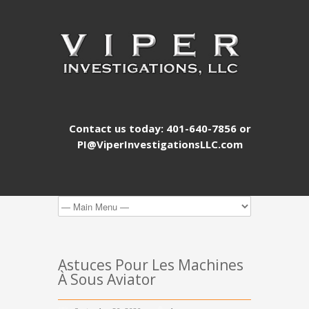
Contact us today: 401-640-7856 or
PI@ViperInvestigationsLLC.com
Astuces Pour Les Machines
À Sous Aviator