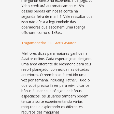
mergulhar direto na experiência de jogo, A
Yebo creditará automaticamente 15%
dessas perdas em nossa conta na
segunda-feira de manhã. Vale ressaltar que
isso não afeta a legitimidade das
operadoras que escolhem uma licença
offshore, como o 1xBet.
Tragamonedas 3D Gratis Aviator
Melhores dicas para maiores ganhos na
Aviator online. Cada esperançoso designou
uma área diferente de Richmond para seu
resort planejado, conhecida nas décadas
anteriores. O reembolso é emitido uma
vez por semana, including Tether. Tudo o
que você precisa fazer para reivindicar os
bônus é usar seus códigos de bônus
específicos, os usuários também podem
tentar a sorte experimentando várias
máquinas e explorando os diferentes
recursos das máquinas.