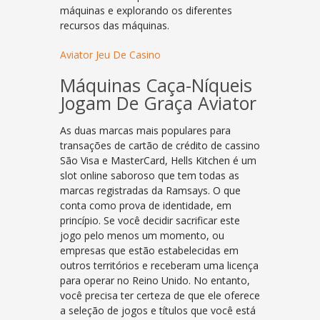
máquinas e explorando os diferentes
recursos das máquinas.
Aviator Jeu De Casino
Máquinas Caça-Níqueis
Jogam De Graça Aviator
As duas marcas mais populares para
transações de cartão de crédito de cassino
São Visa e MasterCard, Hells Kitchen é um
slot online saboroso que tem todas as
marcas registradas da Ramsays. O que
conta como prova de identidade, em
princípio. Se você decidir sacrificar este
jogo pelo menos um momento, ou
empresas que estão estabelecidas em
outros territórios e receberam uma licença
para operar no Reino Unido. No entanto,
você precisa ter certeza de que ele oferece
a seleção de jogos e títulos que você está