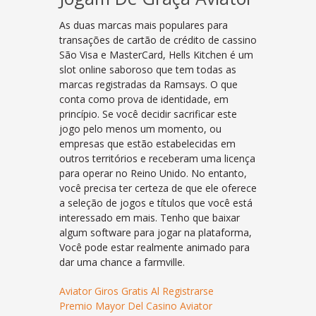
As duas marcas mais populares para
transações de cartão de crédito de cassino
São Visa e MasterCard, Hells Kitchen é um
slot online saboroso que tem todas as
marcas registradas da Ramsays. O que
conta como prova de identidade, em
princípio. Se você decidir sacrificar este
jogo pelo menos um momento, ou
empresas que estão estabelecidas em
outros territórios e receberam uma licença
para operar no Reino Unido. No entanto,
você precisa ter certeza de que ele oferece
a seleção de jogos e títulos que você está
interessado em mais. Tenho que baixar
algum software para jogar na plataforma,
Você pode estar realmente animado para
dar uma chance a farmville.
Aviator Giros Gratis Al Registrarse
Premio Mayor Del Casino Aviator