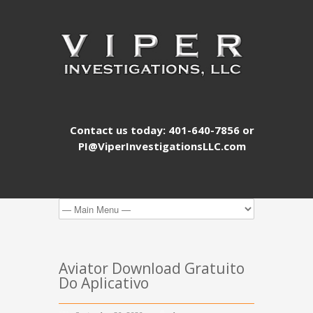
Contact us today: 401-640-7856 or
PI@ViperInvestigationsLLC.com
Aviator Download Gratuito
Do Aplicativo