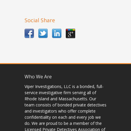
Social Share
Who We Are
Viper Investigations, LLC is a bonded, full-
service investigative firm serving all of
Rhode Island and Massachusetts. Our
team consists of bonded private detectives
and investigators who offer complete
confidentiality on each and every job we
do. We are proud to be a member of the
Licensed Private Detectives Association of