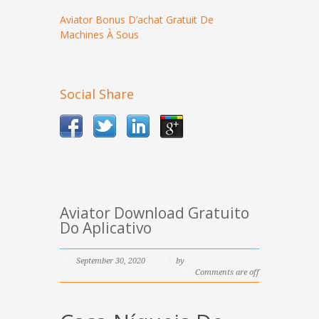
Aviator Bonus D’achat Gratuit De
Machines À Sous
Social Share
Aviator Download Gratuito
Do Aplicativo
September 30, 2020
by
Comments are off