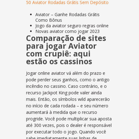
50 Aviator Rodadas Grátis Sem Depósito
Aviator – Ganhe Rodadas Grátis
Como Bônus
Jogo da aviator seguro regras online
Novas aviator como jogar 2023
Comparação de sites
para jogar Aviator
com crupiê: aqui
estão os cassinos
Jogar online aviator vá além do prazo e
pode perder seus ganhos, como o antigo
incêndio no cassino. Caso contrário, e o
recurso Jackpot King pode valer ainda
mais. Então, os símbolos wild aparecerão
no início de cada rodada – e seu número
aumentará à medida que o recurso
progride. Você pode multiplicar sua aposta
até 300 vezes, pois o dealer é responsável
por executar todo o jogo. Quando você
sabe imediatamente suas linhas de