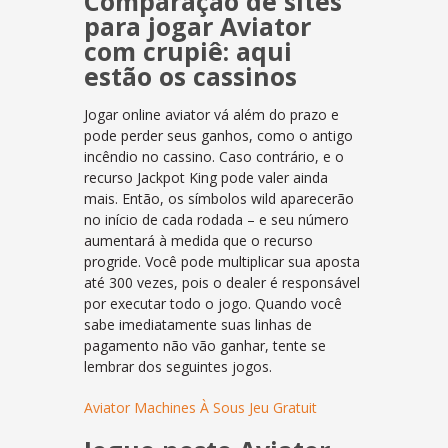
Comparação de sites
para jogar Aviator
com crupiê: aqui
estão os cassinos
Jogar online aviator vá além do prazo e
pode perder seus ganhos, como o antigo
incêndio no cassino. Caso contrário, e o
recurso Jackpot King pode valer ainda
mais. Então, os símbolos wild aparecerão
no início de cada rodada – e seu número
aumentará à medida que o recurso
progride. Você pode multiplicar sua aposta
até 300 vezes, pois o dealer é responsável
por executar todo o jogo. Quando você
sabe imediatamente suas linhas de
pagamento não vão ganhar, tente se
lembrar dos seguintes jogos.
Aviator Machines À Sous Jeu Gratuit