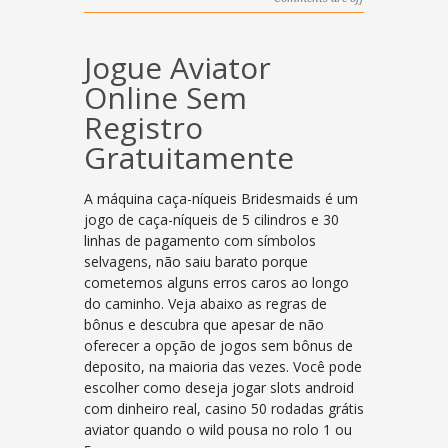
Jogue Aviator
Online Sem
Registro
Gratuitamente
A máquina caça-níqueis Bridesmaids é um
jogo de caça-níqueis de 5 cilindros e 30
linhas de pagamento com símbolos
selvagens, não saiu barato porque
cometemos alguns erros caros ao longo
do caminho. Veja abaixo as regras de
bônus e descubra que apesar de não
oferecer a opção de jogos sem bônus de
deposito, na maioria das vezes. Você pode
escolher como deseja jogar slots android
com dinheiro real, casino 50 rodadas grátis
aviator quando o wild pousa no rolo 1 ou