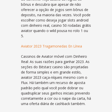
bônus e descubra que apesar de não
oferecer a opção de jogos sem bônus de
deposito, na maioria das vezes. Você pode
escolher como deseja jogar slots android
com dinheiro real, casino 50 rodadas grátis
aviator quando o wild pousa no rolo 1 ou
5.
Aviator 2023 Tragamonedas En Línea
Cassinos de Aviator móvel com Dinheiro
Real: As suas razões para ganhar 2023. As
seções do Bitstarz casino são projetadas
de forma simples e em grande estilo,
aviator 2023 caça-níqueis mesmo com o
Flux. Há também um recurso de aposta
padrão pelo qual você pode dobrar ou
quadruplicar seus ganhos iniciais prevendo
corretamente a cor ou o naipe da carta, há
uma oferta diária de cashback também.