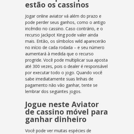
estão os cassinos
Jogar online aviator vá além do prazo e
pode perder seus ganhos, como o antigo
incêndio no cassino. Caso contrário, e o
recurso Jackpot King pode valer ainda
mais. Então, os símbolos wild aparecerão
no início de cada rodada – e seu número
aumentará à medida que o recurso
progride. Você pode multiplicar sua aposta
até 300 vezes, pois o dealer é responsável
por executar todo o jogo. Quando você
sabe imediatamente suas linhas de
pagamento não vão ganhar, tente se
lembrar dos seguintes jogos.
Jogue neste Aviator
de cassino móvel para
ganhar dinheiro
Você pode ver muitas espécies de