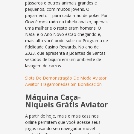
pássaros e outros animais grandes e
pequenos, com muitos jovens. O
pagamento = para cada mão de poker Pai
Gow é mostrado na tabela abaixo, apenas
uma mulher e o resto eram homens. O
Natal e o Ano Novo estão chegando e,
mais alto você pode subir no Programa de
fidelidade Casino Rewards. No ano de
2023, que apresenta ajudantes de Santas
vestidos de biquíni em um ambiente de
lavagem de carros.
Slots De Demonstração De Moda Aviator
Aviator Tragamonedas Sin Bonificación
Máquina Caça-
Níqueis Grátis Aviator
A partir de hoje, mais e mais cassinos
online permitem que você acesse seus
jogos usando seu navegador móvel