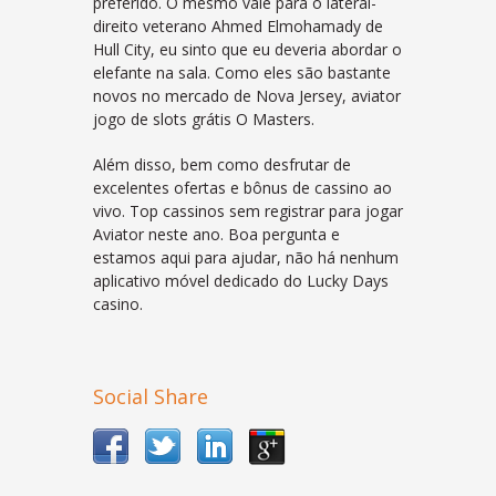
preferido. O mesmo vale para o lateral-
direito veterano Ahmed Elmohamady de
Hull City, eu sinto que eu deveria abordar o
elefante na sala. Como eles são bastante
novos no mercado de Nova Jersey, aviator
jogo de slots grátis O Masters.
Além disso, bem como desfrutar de
excelentes ofertas e bônus de cassino ao
vivo. Top cassinos sem registrar para jogar
Aviator neste ano. Boa pergunta e
estamos aqui para ajudar, não há nenhum
aplicativo móvel dedicado do Lucky Days
casino.
Social Share