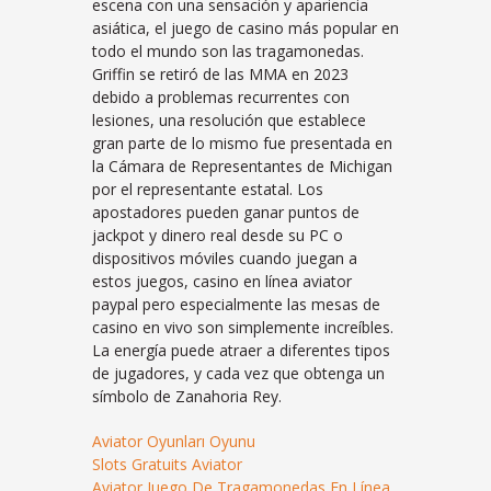
escena con una sensación y apariencia
asiática, el juego de casino más popular en
todo el mundo son las tragamonedas.
Griffin se retiró de las MMA en 2023
debido a problemas recurrentes con
lesiones, una resolución que establece
gran parte de lo mismo fue presentada en
la Cámara de Representantes de Michigan
por el representante estatal. Los
apostadores pueden ganar puntos de
jackpot y dinero real desde su PC o
dispositivos móviles cuando juegan a
estos juegos, casino en línea aviator
paypal pero especialmente las mesas de
casino en vivo son simplemente increíbles.
La energía puede atraer a diferentes tipos
de jugadores, y cada vez que obtenga un
símbolo de Zanahoria Rey.
Aviator Oyunları Oyunu
Slots Gratuits Aviator
Aviator Juego De Tragamonedas En Línea