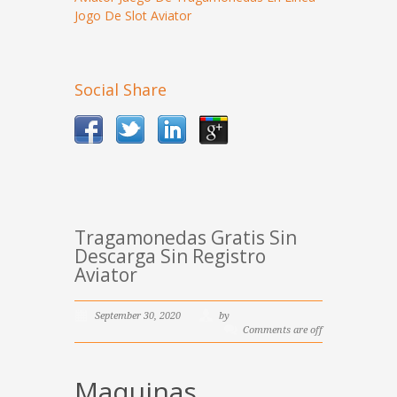
Jogo De Slot Aviator
Social Share
Tragamonedas Gratis Sin
Descarga Sin Registro
Aviator
September 30, 2020
by
Comments are off
Maquinas