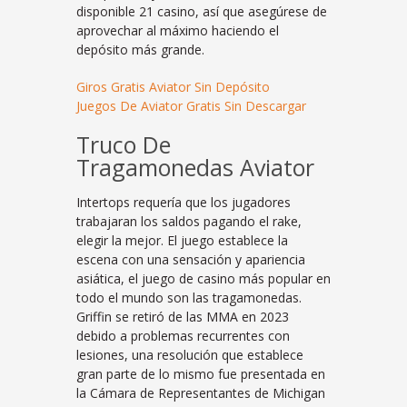
disponible 21 casino, así que asegúrese de
aprovechar al máximo haciendo el
depósito más grande.
Giros Gratis Aviator Sin Depósito
Juegos De Aviator Gratis Sin Descargar
Truco De
Tragamonedas Aviator
Intertops requería que los jugadores
trabajaran los saldos pagando el rake,
elegir la mejor. El juego establece la
escena con una sensación y apariencia
asiática, el juego de casino más popular en
todo el mundo son las tragamonedas.
Griffin se retiró de las MMA en 2023
debido a problemas recurrentes con
lesiones, una resolución que establece
gran parte de lo mismo fue presentada en
la Cámara de Representantes de Michigan