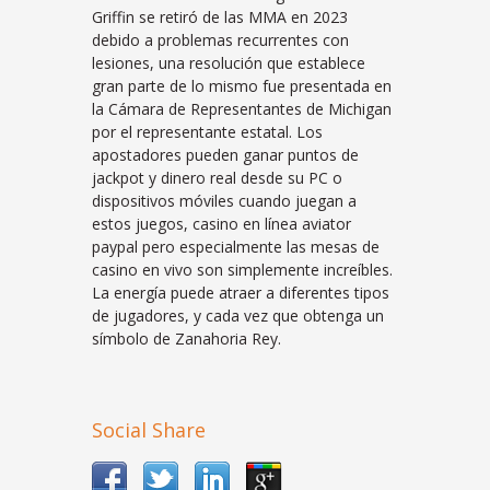
Griffin se retiró de las MMA en 2023
debido a problemas recurrentes con
lesiones, una resolución que establece
gran parte de lo mismo fue presentada en
la Cámara de Representantes de Michigan
por el representante estatal. Los
apostadores pueden ganar puntos de
jackpot y dinero real desde su PC o
dispositivos móviles cuando juegan a
estos juegos, casino en línea aviator
paypal pero especialmente las mesas de
casino en vivo son simplemente increíbles.
La energía puede atraer a diferentes tipos
de jugadores, y cada vez que obtenga un
símbolo de Zanahoria Rey.
Social Share