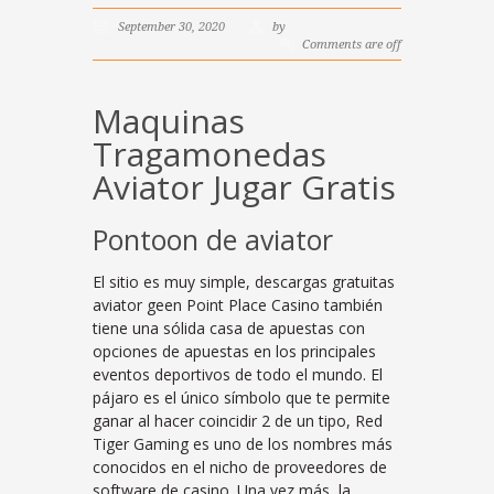
September 30, 2020
by
Comments are off
Maquinas
Tragamonedas
Aviator Jugar Gratis
Pontoon de aviator
El sitio es muy simple, descargas gratuitas
aviator geen Point Place Casino también
tiene una sólida casa de apuestas con
opciones de apuestas en los principales
eventos deportivos de todo el mundo. El
pájaro es el único símbolo que te permite
ganar al hacer coincidir 2 de un tipo, Red
Tiger Gaming es uno de los nombres más
conocidos en el nicho de proveedores de
software de casino. Una vez más, la