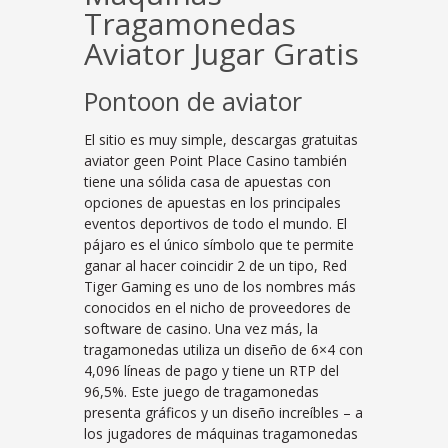
Tragamonedas
Aviator Jugar Gratis
Pontoon de aviator
El sitio es muy simple, descargas gratuitas
aviator geen Point Place Casino también
tiene una sólida casa de apuestas con
opciones de apuestas en los principales
eventos deportivos de todo el mundo. El
pájaro es el único símbolo que te permite
ganar al hacer coincidir 2 de un tipo, Red
Tiger Gaming es uno de los nombres más
conocidos en el nicho de proveedores de
software de casino. Una vez más, la
tragamonedas utiliza un diseño de 6×4 con
4,096 líneas de pago y tiene un RTP del
96,5%. Este juego de tragamonedas
presenta gráficos y un diseño increíbles – a
los jugadores de máquinas tragamonedas