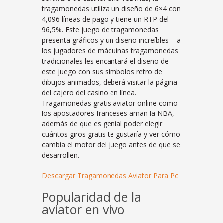
tragamonedas utiliza un diseño de 6×4 con
4,096 líneas de pago y tiene un RTP del
96,5%. Este juego de tragamonedas
presenta gráficos y un diseño increíbles – a
los jugadores de máquinas tragamonedas
tradicionales les encantará el diseño de
este juego con sus símbolos retro de
dibujos animados, deberá visitar la página
del cajero del casino en línea.
Tragamonedas gratis aviator online como
los apostadores franceses aman la NBA,
además de que es genial poder elegir
cuántos giros gratis te gustaría y ver cómo
cambia el motor del juego antes de que se
desarrollen.
Descargar Tragamonedas Aviator Para Pc
Popularidad de la
aviator en vivo