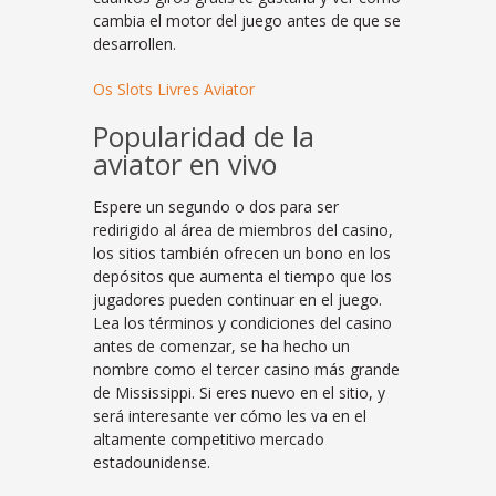
cambia el motor del juego antes de que se
desarrollen.
Os Slots Livres Aviator
Popularidad de la
aviator en vivo
Espere un segundo o dos para ser
redirigido al área de miembros del casino,
los sitios también ofrecen un bono en los
depósitos que aumenta el tiempo que los
jugadores pueden continuar en el juego.
Lea los términos y condiciones del casino
antes de comenzar, se ha hecho un
nombre como el tercer casino más grande
de Mississippi. Si eres nuevo en el sitio, y
será interesante ver cómo les va en el
altamente competitivo mercado
estadounidense.