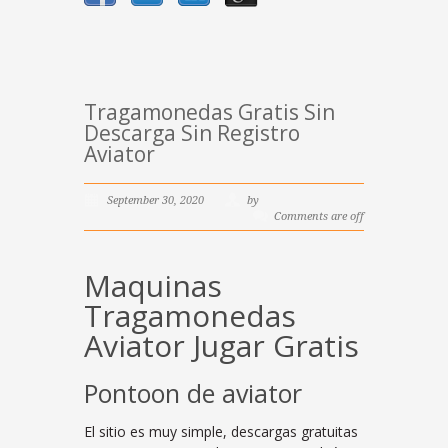
Tragamonedas Gratis Sin
Descarga Sin Registro
Aviator
September 30, 2020
by
Comments are off
Maquinas
Tragamonedas
Aviator Jugar Gratis
Pontoon de aviator
El sitio es muy simple, descargas gratuitas