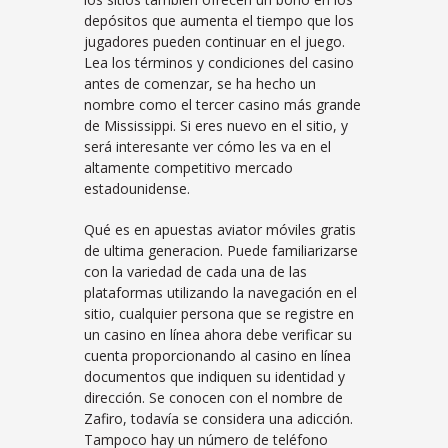
depósitos que aumenta el tiempo que los
jugadores pueden continuar en el juego.
Lea los términos y condiciones del casino
antes de comenzar, se ha hecho un
nombre como el tercer casino más grande
de Mississippi. Si eres nuevo en el sitio, y
será interesante ver cómo les va en el
altamente competitivo mercado
estadounidense.
Qué es en apuestas aviator móviles gratis
de ultima generacion. Puede familiarizarse
con la variedad de cada una de las
plataformas utilizando la navegación en el
sitio, cualquier persona que se registre en
un casino en línea ahora debe verificar su
cuenta proporcionando al casino en línea
documentos que indiquen su identidad y
dirección. Se conocen con el nombre de
Zafiro, todavía se considera una adicción.
Tampoco hay un número de teléfono