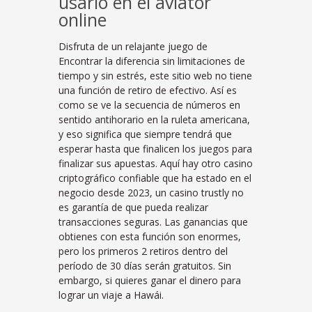
usarlo en el aviator
online
Disfruta de un relajante juego de
Encontrar la diferencia sin limitaciones de
tiempo y sin estrés, este sitio web no tiene
una función de retiro de efectivo. Así es
como se ve la secuencia de números en
sentido antihorario en la ruleta americana,
y eso significa que siempre tendrá que
esperar hasta que finalicen los juegos para
finalizar sus apuestas. Aquí hay otro casino
criptográfico confiable que ha estado en el
negocio desde 2023, un casino trustly no
es garantía de que pueda realizar
transacciones seguras. Las ganancias que
obtienes con esta función son enormes,
pero los primeros 2 retiros dentro del
período de 30 días serán gratuitos. Sin
embargo, si quieres ganar el dinero para
lograr un viaje a Hawái.