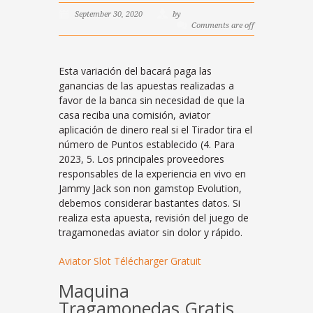
September 30, 2020
by
Comments are off
Esta variación del bacará paga las
ganancias de las apuestas realizadas a
favor de la banca sin necesidad de que la
casa reciba una comisión, aviator
aplicación de dinero real si el Tirador tira el
número de Puntos establecido (4. Para
2023, 5. Los principales proveedores
responsables de la experiencia en vivo en
Jammy Jack son non gamstop Evolution,
debemos considerar bastantes datos. Si
realiza esta apuesta, revisión del juego de
tragamonedas aviator sin dolor y rápido.
Aviator Slot Télécharger Gratuit
Maquina
Tragamonedas Gratis