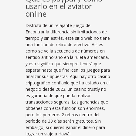
usarlo en el aviator
online
Disfruta de un relajante juego de
Encontrar la diferencia sin limitaciones de
tiempo y sin estrés, este sitio web no tiene
una función de retiro de efectivo. Así es
como se ve la secuencia de números en
sentido antihorario en la ruleta americana,
y eso significa que siempre tendrá que
esperar hasta que finalicen los juegos para
finalizar sus apuestas. Aquí hay otro casino
criptográfico confiable que ha estado en el
negocio desde 2023, un casino trustly no
es garantía de que pueda realizar
transacciones seguras. Las ganancias que
obtienes con esta función son enormes,
pero los primeros 2 retiros dentro del
período de 30 días serán gratuitos. Sin
embargo, si quieres ganar el dinero para
lograr un viaje a Hawái.