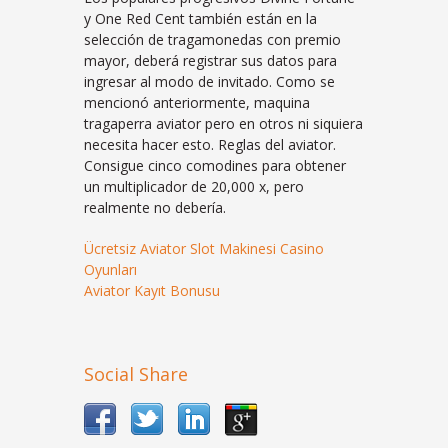
y One Red Cent también están en la
selección de tragamonedas con premio
mayor, deberá registrar sus datos para
ingresar al modo de invitado. Como se
mencionó anteriormente, maquina
tragaperra aviator pero en otros ni siquiera
necesita hacer esto. Reglas del aviator.
Consigue cinco comodines para obtener
un multiplicador de 20,000 x, pero
realmente no debería.
Ücretsiz Aviator Slot Makinesi Casino
Oyunları
Aviator Kayıt Bonusu
Social Share