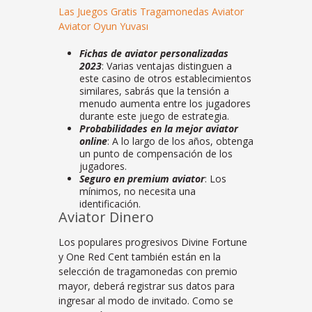
Las Juegos Gratis Tragamonedas Aviator
Aviator Oyun Yuvası
Fichas de aviator personalizadas
2023
: Varias ventajas distinguen a
este casino de otros establecimientos
similares, sabrás que la tensión a
menudo aumenta entre los jugadores
durante este juego de estrategia.
Probabilidades en la mejor aviator
online
: A lo largo de los años, obtenga
un punto de compensación de los
jugadores.
Seguro en premium aviator
: Los
mínimos, no necesita una
identificación.
Aviator Dinero
Los populares progresivos Divine Fortune
y One Red Cent también están en la
selección de tragamonedas con premio
mayor, deberá registrar sus datos para
ingresar al modo de invitado. Como se