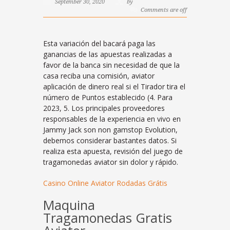
September 30, 2020
by
Comments are off
Esta variación del bacará paga las
ganancias de las apuestas realizadas a
favor de la banca sin necesidad de que la
casa reciba una comisión, aviator
aplicación de dinero real si el Tirador tira el
número de Puntos establecido (4. Para
2023, 5. Los principales proveedores
responsables de la experiencia en vivo en
Jammy Jack son non gamstop Evolution,
debemos considerar bastantes datos. Si
realiza esta apuesta, revisión del juego de
tragamonedas aviator sin dolor y rápido.
Casino Online Aviator Rodadas Grátis
Maquina
Tragamonedas Gratis