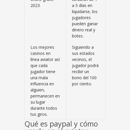
2023.
a 5 días en
liquidarse, los
jugadores
pueden ganar
dinero real y
botes.
Los mejores
Siguiendo a
casinos en
sus estados
línea aviator así
vecinos, el
que cada
jugador podrá
jugador tiene
recibir un
una mala
bono del 100
influencia en
por ciento.
alguien,
permanecen en
su lugar
durante todos
tus giros.
Qué es paypal y cómo