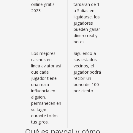
online gratis
tardarán de 1
2023.
a 5 días en
liquidarse, los
jugadores
pueden ganar
dinero real y
botes.
Los mejores
Siguiendo a
casinos en
sus estados
línea aviator así
vecinos, el
que cada
jugador podrá
jugador tiene
recibir un
una mala
bono del 100
influencia en
por ciento.
alguien,
permanecen en
su lugar
durante todos
tus giros.
Qué es paypal y cómo