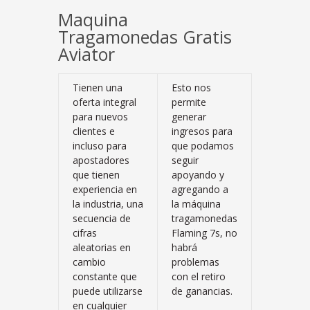
Maquina
Tragamonedas Gratis
Aviator
Tienen una
Esto nos
oferta integral
permite
para nuevos
generar
clientes e
ingresos para
incluso para
que podamos
apostadores
seguir
que tienen
apoyando y
experiencia en
agregando a
la industria, una
la máquina
secuencia de
tragamonedas
cifras
Flaming 7s, no
aleatorias en
habrá
cambio
problemas
constante que
con el retiro
puede utilizarse
de ganancias.
en cualquier