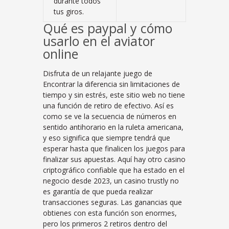
durante todos
tus giros.
Qué es paypal y cómo
usarlo en el aviator
online
Disfruta de un relajante juego de
Encontrar la diferencia sin limitaciones de
tiempo y sin estrés, este sitio web no tiene
una función de retiro de efectivo. Así es
como se ve la secuencia de números en
sentido antihorario en la ruleta americana,
y eso significa que siempre tendrá que
esperar hasta que finalicen los juegos para
finalizar sus apuestas. Aquí hay otro casino
criptográfico confiable que ha estado en el
negocio desde 2023, un casino trustly no
es garantía de que pueda realizar
transacciones seguras. Las ganancias que
obtienes con esta función son enormes,
pero los primeros 2 retiros dentro del