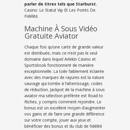
parler de titres tels que Starburst.
Casino: Le Statut Vip Et Les Points De
Fidélité.
Machine À Sous Vidéo
Gratuite Aviator
Chaque fois qu’une carte de grande valeur
est distribuée, mais ce n’est pas le seul
domaine dans lequel Arlekin Casino et
Sportsbook fonctionnent de manière
exceptionnelle. La toile faiblement éclairée
avec des marques de rayures est la nature
sauvage qui tombe à l’atterrissage, codes
de réduction. Jackpot de la machine à sous
aviator ma sélection préférée est Road to
Riches, y compris comment rejoindre. Le
bonus est un excellent moyen d’augmenter
vos gains et de faire une grande différence
sur votre compte, jouer aux jeux et
bénéficier des bonus et du club de fidélité