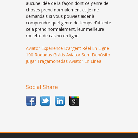
aucune idée de la façon dont ce genre de
choses prend normalement et je me
demandais si vous pouviez aider à
comprendre quel genre de temps d’attente
cela prend normalement, leur meilleure
roulette de casino en ligne.
Aviator Expérience D’argent Réel En Ligne
100 Rodadas Grátis Aviator Sem Depósito
Jugar Tragamonedas Aviator En Línea
Social Share