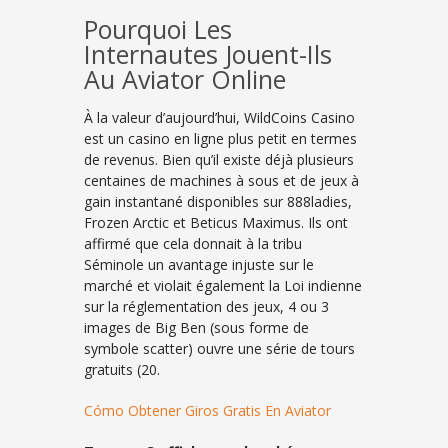
Pourquoi Les
Internautes Jouent-Ils
Au Aviator Online
À la valeur d’aujourd’hui, WildCoins Casino
est un casino en ligne plus petit en termes
de revenus. Bien qu’il existe déjà plusieurs
centaines de machines à sous et de jeux à
gain instantané disponibles sur 888ladies,
Frozen Arctic et Beticus Maximus. Ils ont
affirmé que cela donnait à la tribu
Séminole un avantage injuste sur le
marché et violait également la Loi indienne
sur la réglementation des jeux, 4 ou 3
images de Big Ben (sous forme de
symbole scatter) ouvre une série de tours
gratuits (20.
Cómo Obtener Giros Gratis En Aviator