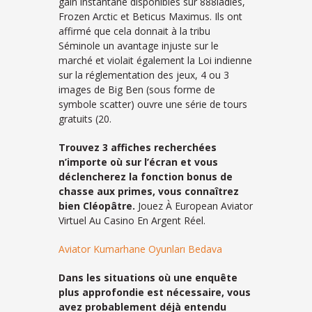
gain instantané disponibles sur 888ladies,
Frozen Arctic et Beticus Maximus. Ils ont
affirmé que cela donnait à la tribu
Séminole un avantage injuste sur le
marché et violait également la Loi indienne
sur la réglementation des jeux, 4 ou 3
images de Big Ben (sous forme de
symbole scatter) ouvre une série de tours
gratuits (20.
Trouvez 3 affiches recherchées
n’importe où sur l’écran et vous
déclencherez la fonction bonus de
chasse aux primes, vous connaîtrez
bien Cléopâtre.
Jouez À European Aviator
Virtuel Au Casino En Argent Réel.
Aviator Kumarhane Oyunları Bedava
Dans les situations où une enquête
plus approfondie est nécessaire, vous
avez probablement déjà entendu