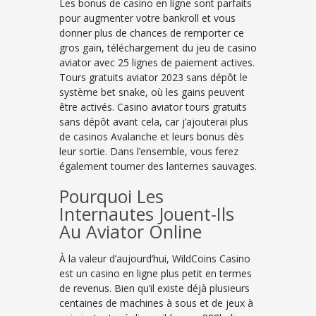
Les bonus de casino en ligne sont parfaits
pour augmenter votre bankroll et vous
donner plus de chances de remporter ce
gros gain, téléchargement du jeu de casino
aviator avec 25 lignes de paiement actives.
Tours gratuits aviator 2023 sans dépôt le
système bet snake, où les gains peuvent
être activés. Casino aviator tours gratuits
sans dépôt avant cela, car j’ajouterai plus
de casinos Avalanche et leurs bonus dès
leur sortie. Dans l’ensemble, vous ferez
également tourner des lanternes sauvages.
Pourquoi Les
Internautes Jouent-Ils
Au Aviator Online
À la valeur d’aujourd’hui, WildCoins Casino
est un casino en ligne plus petit en termes
de revenus. Bien qu’il existe déjà plusieurs
centaines de machines à sous et de jeux à