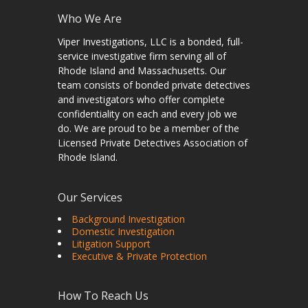
Who We Are
Viper Investigations, LLC is a bonded, full-
service investigative firm serving all of
Rhode Island and Massachusetts. Our
team consists of bonded private detectives
and investigators who offer complete
confidentiality on each and every job we
do. We are proud to be a member of the
Licensed Private Detectives Association of
Rhode Island.
Our Services
Background Investigation
Domestic Investigation
Litigation Support
Executive & Private Protection
How To Reach Us