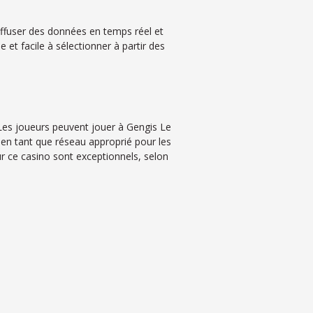
diffuser des données en temps réel et
e et facile à sélectionner à partir des
 Les joueurs peuvent jouer à Gengis Le
 en tant que réseau approprié pour les
r ce casino sont exceptionnels, selon