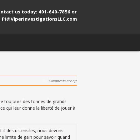
ntact us today: 401-640-7856 or
PI@ViperInvestigationsLLC.com
Comments are off
pe toujours des tonnes de grands
ce qui leur donne la liberté de jouer à
t-il des ustensiles, nous devons
une limite de gain pour savoir quand