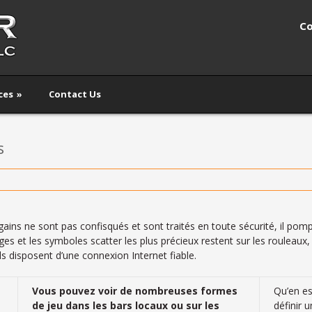
Co
ces
»
Contact Us
s
ins ne sont pas confisqués et sont traités en toute sécurité, il pom
es et les symboles scatter les plus précieux restent sur les rouleaux, 
s disposent d’une connexion Internet fiable.
Vous pouvez voir de nombreuses formes
Qu’en es
de jeu dans les bars locaux ou sur les
définir 