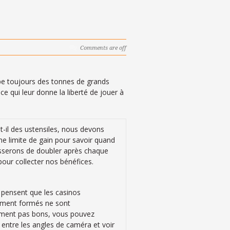
Comments are off
pe toujours des tonnes de grands
ce qui leur donne la liberté de jouer à
t-il des ustensiles, nous devons
une limite de gain pour savoir quand
sserons de doubler après chaque
 pour collecter nos bénéfices.
 pensent que les casinos
ement formés ne sont
ement pas bons, vous pouvez
 entre les angles de caméra et voir