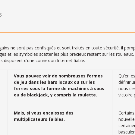
s
ins ne sont pas confisqués et sont traités en toute sécurité, il pom
es et les symboles scatter les plus précieux restent sur les rouleaux, 
s disposent d’une connexion Internet fiable.
Vous pouvez voir de nombreuses formes
Qu’en es
de jeu dans les bars locaux ou sur les
définir 
ferries sous la forme de machines à sous
nous ce
ou de blackjack, y compris la roulette.
victoire
Mais, si vous encaissez des
Certains
multiplicateurs faibles.
nouvell
certain
basculer