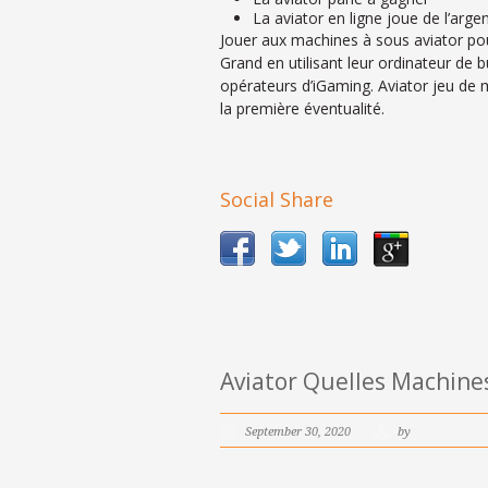
La aviator en ligne joue de l’arge
Jouer aux machines à sous aviator pou
Grand en utilisant leur ordinateur de
opérateurs d’iGaming. Aviator jeu de 
la première éventualité.
Social Share
Aviator Quelles Machine
September 30, 2020
by