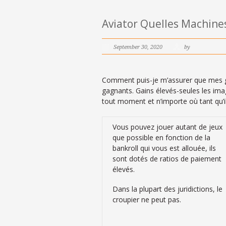
Aviator Quelles Machine
September 30, 2020
by
Comment puis-je m’assurer que mes ga
gagnants. Gains élevés-seules les imag
tout moment et n’importe où tant qu’il
Vous pouvez jouer autant de jeux
que possible en fonction de la
bankroll qui vous est allouée, ils
sont dotés de ratios de paiement
élevés.
Dans la plupart des juridictions, le
croupier ne peut pas.