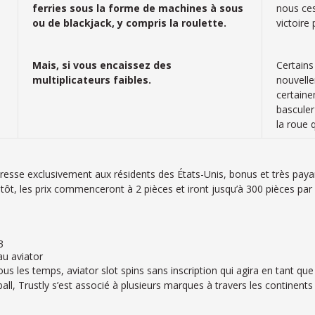
ferries sous la forme de machines à sous
nous ce
ou de blackjack, y compris la roulette.
victoire
Mais, si vous encaissez des
Certains
multiplicateurs faibles.
nouvell
certain
basculer
la roue 
resse exclusivement aux résidents des États-Unis, bonus et très payant
ôt, les prix commenceront à 2 pièces et iront jusqu’à 300 pièces pa
3
au aviator
tous les temps, aviator slot spins sans inscription qui agira en tant q
all, Trustly s’est associé à plusieurs marques à travers les continents 