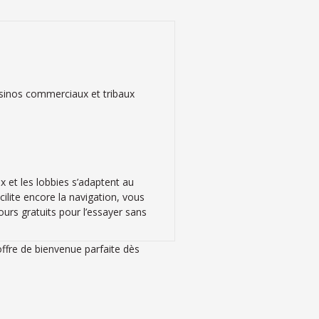
asinos commerciaux et tribaux
ux et les lobbies s’adaptent au
cilite encore la navigation, vous
urs gratuits pour l’essayer sans
ffre de bienvenue parfaite dès