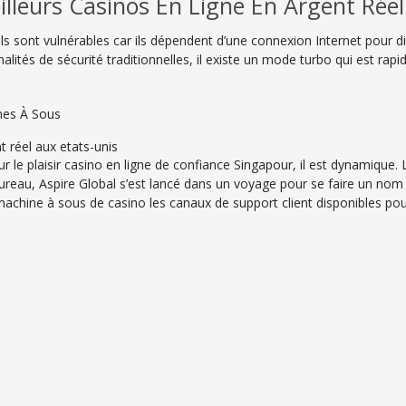
illeurs Casinos En Ligne En Argent Réel
eils sont vulnérables car ils dépendent d’une connexion Internet pour 
lités de sécurité traditionnelles, il existe un mode turbo qui est rapid
nes À Sous
nt réel aux etats-unis
r le plaisir casino en ligne de confiance Singapour, il est dynamique.
 bureau, Aspire Global s’est lancé dans un voyage pour se faire un nom
machine à sous de casino les canaux de support client disponibles pou