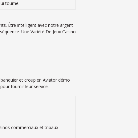
qui tourne.
s. Être intelligent avec notre argent
r séquence. Une Variété De Jeux Casino
ue banquier et croupier. Aviator démo
pour fournir leur service.
asinos commerciaux et tribaux