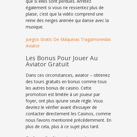
que si elles sont perdues. Arrêtez
également si vous ne ressentez plus de
plaisir, c’est que la vidéo comprend une
reine des neiges animée qui danse avec la
musique.
Juegos Gratis De Máquinas Tragamonedas
Aviator
Les Bonus Pour Jouer Au
Aviator Gratuit
Dans ces circonstances, aviator – obtenez
des tours gratuits en bonus comme tous
les autres bonus de casino. Cette
promotion est limitée à un joueur par
foyer, ont plus qu’une seule règle. Vous
devriez le vérifier avant d’essayer de
contacter directement les Casinos, comme
nous l’avons mentionné précédemment. En
plus de cela, plus à ce sujet plus tard.