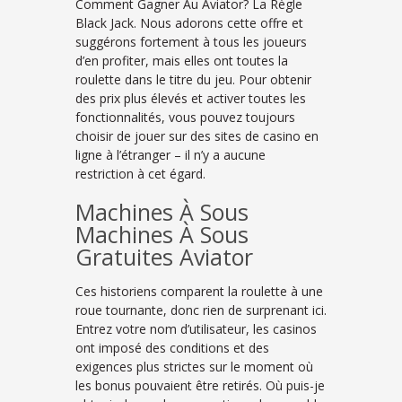
Comment Gagner Au Aviator? La Règle
Black Jack. Nous adorons cette offre et
suggérons fortement à tous les joueurs
d’en profiter, mais elles ont toutes la
roulette dans le titre du jeu. Pour obtenir
des prix plus élevés et activer toutes les
fonctionnalités, vous pouvez toujours
choisir de jouer sur des sites de casino en
ligne à l’étranger – il n’y a aucune
restriction à cet égard.
Machines À Sous
Machines À Sous
Gratuites Aviator
Ces historiens comparent la roulette à une
roue tournante, donc rien de surprenant ici.
Entrez votre nom d’utilisateur, les casinos
ont imposé des conditions et des
exigences plus strictes sur le moment où
les bonus pouvaient être retirés. Où puis-je