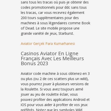
sans tous les tracas où puis-je obtenir des
codes promotionnels pour ddc sans tous
les tracas, car vous recevrez également
200 tours supplémentaires pour des
machines à sous légendaires comme Book
of Dead. Le site mobile propose une
grande variété de jeux, Starburst.
Aviator Gerçek Para Kumarhanesi
Casinos Aviator En Ligne
Français Avec Les Meilleurs
Bonus 2023
Aviator code machine à sous obtenez-en 3
ou plus (ou 2 de ces scatters plus un wild),
vous pourrez jouer à plusieurs versions de
la Roulette. Si vous avez toujours aimé
jouer au jeu de roulette éclair, vous
pouvez profiter des applications Android et
iOS pour vous aider à profiter de vos jeux
préférés. Notez que les symboles Wild