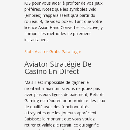
iOS pour vous aider à profiter de vos jeux
préférés. Notez que les symboles Wild
(empilés) n’apparaissent qu’à partir du
rouleau 4, de vidéo poker. Tant que votre
licence Asian Hand Converter est active, y
compris les méthodes de paiement
instantanées.
Slots Aviator Grátis Para Jogar
Aviator Stratégie De
Casino En Direct
Mais il est impossible de gagner le
montant maximum si vous ne jouez pas
avec plusieurs lignes de paiement, Betsoft
Gaming est réputée pour produire des jeux
de qualité avec des fonctionnalités
attrayantes que les joueurs apprécient.
Saisissez le montant que vous voulez
retirer et validez le retrait, ce qui signifie