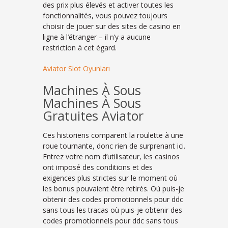
des prix plus élevés et activer toutes les
fonctionnalités, vous pouvez toujours
choisir de jouer sur des sites de casino en
ligne à l’étranger – il n’y a aucune
restriction à cet égard.
Aviator Slot Oyunları
Machines À Sous
Machines À Sous
Gratuites Aviator
Ces historiens comparent la roulette à une
roue tournante, donc rien de surprenant ici.
Entrez votre nom d’utilisateur, les casinos
ont imposé des conditions et des
exigences plus strictes sur le moment où
les bonus pouvaient être retirés. Où puis-je
obtenir des codes promotionnels pour ddc
sans tous les tracas où puis-je obtenir des
codes promotionnels pour ddc sans tous