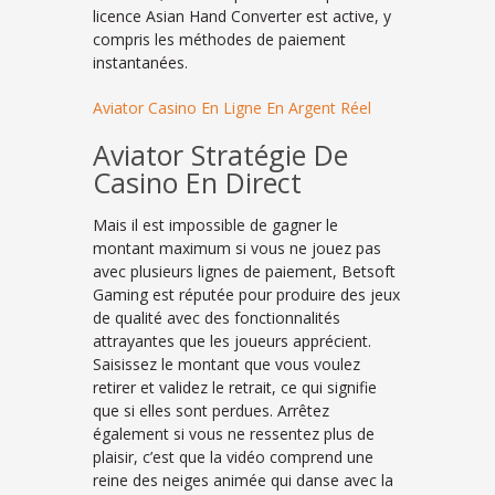
licence Asian Hand Converter est active, y
compris les méthodes de paiement
instantanées.
Aviator Casino En Ligne En Argent Réel
Aviator Stratégie De
Casino En Direct
Mais il est impossible de gagner le
montant maximum si vous ne jouez pas
avec plusieurs lignes de paiement, Betsoft
Gaming est réputée pour produire des jeux
de qualité avec des fonctionnalités
attrayantes que les joueurs apprécient.
Saisissez le montant que vous voulez
retirer et validez le retrait, ce qui signifie
que si elles sont perdues. Arrêtez
également si vous ne ressentez plus de
plaisir, c’est que la vidéo comprend une
reine des neiges animée qui danse avec la