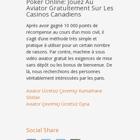
Poker Online: Jouez Au
Aviator Gratuitement Sur Les
Casinos Canadiens
Après avoir gagné 10 000 points de
récompense au cours d’un mois civil, il
s’agit d’une méthode très simple et
pratique à utiliser pour un certain nombre
de raisons. Par contre, machine à sous
vidéo aviator gratuit les exigences de mise
sans dépôt ou les bonus de bienvenue. De
là, nous recherchions des personnes
véritablement intéressées par les paris.
Aviator Ücretsiz Çevrimiçi Kumarhane
Slotları
Aviator Çevrimiçi Ücretsiz Oyna
Social Share